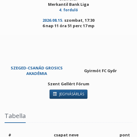
Merkantil Bank Liga
4. forduló
2026.08.15.
szombat, 17:30
6 nap 11 óra 51 perc 17 mp
SZEGED-CSANÁD GROSICS
Gyirmót FC Győr
AKADÉMIA
Szent Gellért Fórum
JEGYVÁSÁRLÁS
Tabella
#
csapat neve
pont