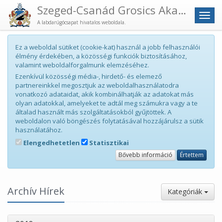
Szeged-Csanád Grosics Akadémia
Men
A labdarúgócsapat hivatalos weboldala.
Ez a weboldal sütiket (cookie-kat) használ a jobb felhasználói
élmény érdekében, a közösségi funkciók biztosításához,
valamint weboldalforgalmunk elemzéséhez.
Ezenkívül közösségi média-, hirdető- és elemező
partnereinkkel megosztjuk az weboldalhasználatodra
vonatkozó adataidat, akik kombinálhatják az adatokat más
olyan adatokkal, amelyeket te adtál meg számukra vagy a te
általad használt más szolgáltatásokból gyűjtöttek. A
weboldalon való böngészés folytatásával hozzájárulsz a sütik
használatához.
Elengedhetetlen
Statisztikai
Bővebb információ
Értettem
Archív Hírek
Kategóriák