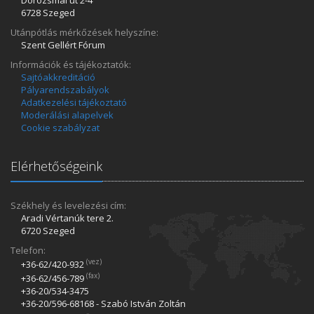
6728 Szeged
Utánpótlás mérkőzések helyszíne:
Szent Gellért Fórum
Információk és tájékoztatók:
Sajtóakkreditáció
Pályarendszabályok
Adatkezelési tájékoztató
Moderálási alapelvek
Cookie szabályzat
Elérhetőségeink
Székhely és levelezési cím:
Aradi Vértanúk tere 2.
6720 Szeged
Telefon:
(vez)
+36-62/420­-932
(fax)
+36-62/456­-789
+36-20/534­-3475
+36-20/596­-68168 - Szabó István Zoltán