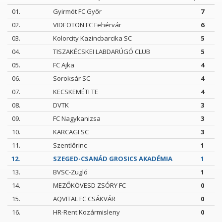
01.
Gyirmót FC Győr
7
02.
VIDEOTON FC Fehérvár
6
03.
Kolorcity Kazincbarcika SC
5
04.
TISZAKÉCSKEI LABDARÚGÓ CLUB
5
05.
FC Ajka
4
06.
Soroksár SC
4
07.
KECSKEMÉTI TE
4
08.
DVTK
3
09.
FC Nagykanizsa
3
10.
KARCAGI SC
3
11.
Szentlőrinc
1
12.
SZEGED-CSANÁD GROSICS AKADÉMIA
1
13.
BVSC-Zugló
1
14.
MEZŐKÖVESD ZSÓRY FC
0
15.
AQVITAL FC CSÁKVÁR
0
16.
HR-Rent Kozármisleny
0