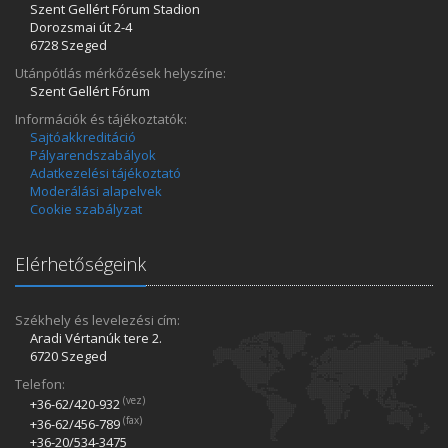
Szent Gellért Fórum Stadion
Dorozsmai út 2-4
6728 Szeged
Utánpótlás mérkőzések helyszíne:
Szent Gellért Fórum
Információk és tájékoztatók:
Sajtóakkreditáció
Pályarendszabályok
Adatkezelési tájékoztató
Moderálási alapelvek
Cookie szabályzat
Elérhetőségeink
Székhely és levelezési cím:
Aradi Vértanúk tere 2.
6720 Szeged
Telefon:
(vez)
+36-62/420­-932
(fax)
+36-62/456­-789
+36-20/534­-3475