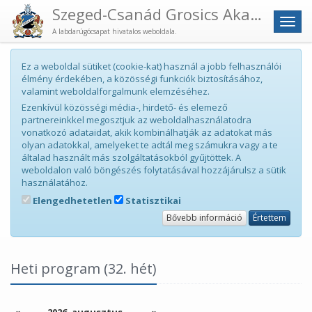
Szeged-Csanád Grosics Akadémia
Men
A labdarúgócsapat hivatalos weboldala.
Ez a weboldal sütiket (cookie-kat) használ a jobb felhasználói
élmény érdekében, a közösségi funkciók biztosításához,
valamint weboldalforgalmunk elemzéséhez.
Ezenkívül közösségi média-, hirdető- és elemező
partnereinkkel megosztjuk az weboldalhasználatodra
vonatkozó adataidat, akik kombinálhatják az adatokat más
olyan adatokkal, amelyeket te adtál meg számukra vagy a te
általad használt más szolgáltatásokból gyűjtöttek. A
weboldalon való böngészés folytatásával hozzájárulsz a sütik
használatához.
Elengedhetetlen
Statisztikai
Bővebb információ
Értettem
Heti program (32. hét)