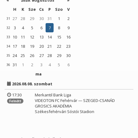
«
2026. augusztus
»
H
K
Sze
Cs
P
Szo
V
27
28
29
30
31
1
2
31
3
4
5
6
7
8
9
32
10
11
12
13
14
15
16
33
17
18
19
20
21
22
23
34
24
25
26
27
28
29
30
35
31
1
2
3
4
5
6
36
ma
2026.08.08. szombat
17:30
Merkantil Bank Liga
VIDEOTON FC Fehérvár — SZEGED-CSANÁD
Felnőtt
GROSICS AKADÉMIA
Székesfehérvári Sóstói Stadion