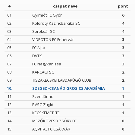
#
csapat neve
pont
01.
Gyirmót FC Győr
6
02.
Kolorcity Kazincbarcika SC
4
03.
Soroksár SC
4
04.
VIDEOTON FC Fehérvár
3
05.
FC Ajka
3
06.
DVTK
3
07.
FC Nagykanizsa
3
08.
KARCAGI SC
2
09.
TISZAKÉCSKEI LABDARÚGÓ CLUB
2
10.
SZEGED-CSANÁD GROSICS AKADÉMIA
1
11.
Szentlőrinc
1
12.
BVSC-Zugló
1
13.
KECSKEMÉTI TE
1
14.
MEZŐKÖVESD ZSÓRY FC
0
15.
AQVITAL FC CSÁKVÁR
0