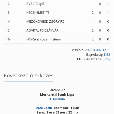
12.
BVSC-Zugló
1
0
1
13.
KECSKEMÉTI TE
2
0
1
14.
MEZŐKÖVESD ZSÓRY FC
1
0
0
15.
AQVITAL FC CSÁKVÁR
2
0
0
16.
HR-Rent Kozármisleny
2
0
0
Frissítve:
2026.08.06. 12:00
Bajnokság:
NB2
MLSZ Adatbank:
[link]
Következő mérkőzés
2026/2027
Merkantil Bank Liga
3. forduló
2026.08.08.
szombat, 17:30
2 nap 2 óra 53 perc 22 mp