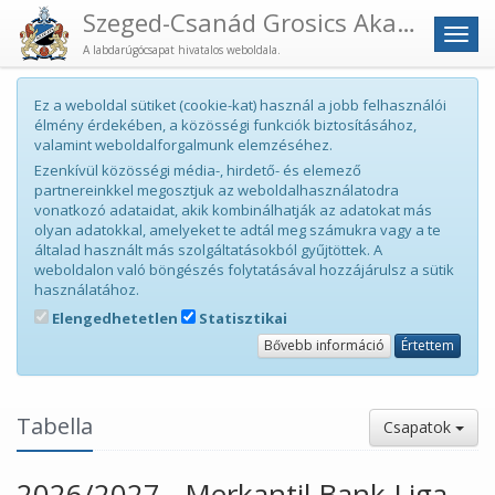
Szeged-Csanád Grosics Akadémia
Men
A labdarúgócsapat hivatalos weboldala.
Ez a weboldal sütiket (cookie-kat) használ a jobb felhasználói
élmény érdekében, a közösségi funkciók biztosításához,
valamint weboldalforgalmunk elemzéséhez.
Ezenkívül közösségi média-, hirdető- és elemező
partnereinkkel megosztjuk az weboldalhasználatodra
vonatkozó adataidat, akik kombinálhatják az adatokat más
olyan adatokkal, amelyeket te adtál meg számukra vagy a te
általad használt más szolgáltatásokból gyűjtöttek. A
weboldalon való böngészés folytatásával hozzájárulsz a sütik
használatához.
Elengedhetetlen
Statisztikai
Bővebb információ
Értettem
Tabella
Csapatok
2026/2027 - Merkantil Bank Liga