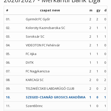
#
csapat neve
m
gy
d
01.
Gyirmót FC Győr
2
2
0
02.
Kolorcity Kazincbarcika SC
2
1
1
03.
Soroksár SC
2
1
1
04.
VIDEOTON FC Fehérvár
2
1
0
05.
FC Ajka
1
1
0
06.
DVTK
1
1
0
07.
FC Nagykanizsa
2
1
0
08.
KARCAGI SC
2
0
2
09.
TISZAKÉCSKEI LABDARÚGÓ CLUB
2
0
2
10.
SZEGED-CSANÁD GROSICS AKADÉMIA
1
0
1
11.
Szentlőrinc
1
0
1