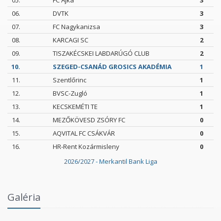
05.
FC Ajka
3
06.
DVTK
3
07.
FC Nagykanizsa
3
08.
KARCAGI SC
2
09.
TISZAKÉCSKEI LABDARÚGÓ CLUB
2
10.
SZEGED-CSANÁD GROSICS AKADÉMIA
1
11.
Szentlőrinc
1
12.
BVSC-Zugló
1
13.
KECSKEMÉTI TE
1
14.
MEZŐKÖVESD ZSÓRY FC
0
15.
AQVITAL FC CSÁKVÁR
0
16.
HR-Rent Kozármisleny
0
2026/2027 - Merkantil Bank Liga
Intézményi Bozsik Program a Szent Gellért
Galéria
Fórumban
2026.06.03.