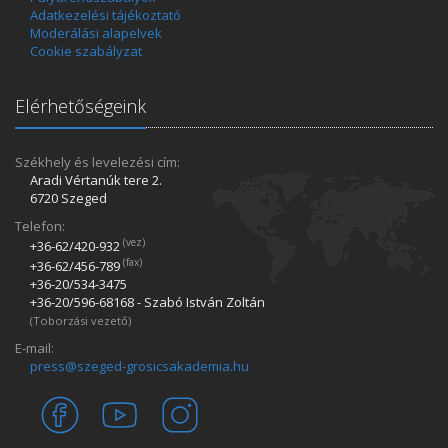
Adatkezelési tájékoztató
Moderálási alapelvek
Cookie szabályzat
Elérhetőségeink
Székhely és levelezési cím:
Aradi Vértanúk tere 2.
6720 Szeged
Telefon:
(vez)
+36-62/420­-932
(fax)
+36-62/456­-789
+36-20/534­-3475
+36-20/596­-68168 - Szabó István Zoltán
(Toborzási vezető)
E-mail:
press@szeged-grosicsakademia.hu