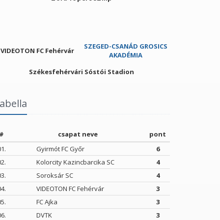
SZEGED-CSANÁD GROSICS
VIDEOTON FC Fehérvár
AKADÉMIA
Székesfehérvári Sóstói Stadion
abella
#
csapat neve
pont
01.
Gyirmót FC Győr
6
02.
Kolorcity Kazincbarcika SC
4
03.
Soroksár SC
4
04.
VIDEOTON FC Fehérvár
3
05.
FC Ajka
3
06.
DVTK
3