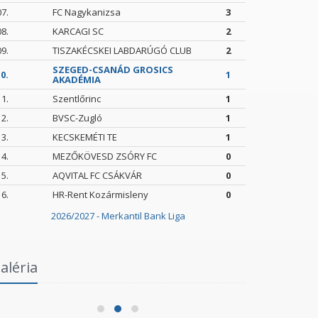
07.
FC Nagykanizsa
3
08.
KARCAGI SC
2
09.
TISZAKÉCSKEI LABDARÚGÓ CLUB
2
SZEGED-CSANÁD GROSICS
0.
1
AKADÉMIA
11.
Szentlőrinc
1
12.
BVSC-Zugló
1
13.
KECSKEMÉTI TE
1
14.
MEZŐKÖVESD ZSÓRY FC
0
15.
AQVITAL FC CSÁKVÁR
0
16.
HR-Rent Kozármisleny
0
2026/2027 - Merkantil Bank Liga
Intézményi Bozsik Program a Szent
aléria
Gellért Fórumban
Szegedi 
2026.06.03.
2026.05.24