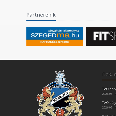
Partnereink
Doku
TAO pály
2026.05.14
TAO pály
2026.05.14