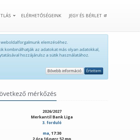
TLÁS
ELÉRHETŐSÉGEINK
JEGY ÉS BÉRLET
int weboldalforgalmunk elemzéséhez.
ik kombinálhatják az adatokat más olyan adatokkal,
ytatásával hozzájárulsz a sütik használatához.
Bővebb információ
Értettem
övetkező mérkőzés
2026/2027
Merkantil Bank Liga
3. forduló
ma
, 17:30
2 óra 16 perc 51 mp