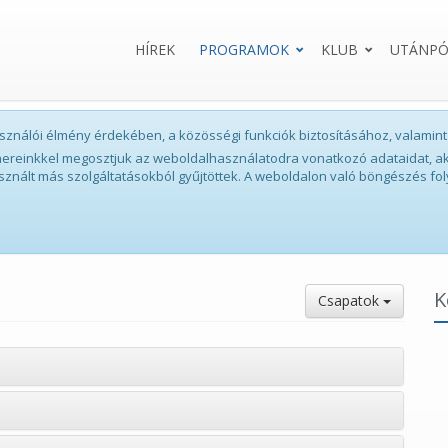
HÍREK
PROGRAMOK
KLUB
UTÁNPÓ
lhasználói élmény érdekében, a közösségi funkciók biztosításához, valam
tnereinkkel megosztjuk az weboldalhasználatodra vonatkozó adataidat, ak
sznált más szolgáltatásokból gyűjtöttek. A weboldalon való böngészés fol
K
Csapatok