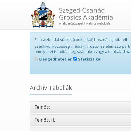
Szeged-Csanád
Grosics Akadémia
A labdarúgócsapat hivatalos weboldala.
Ez a weboldal sütiket (cookie-kat) használ a jobb fe
Ezenkívül közösségi média-, hirdető- és elemező par
amelyeket te adtál meg számukra vagy a te általad ha
Elengedhetetlen
Statisztikai
Archív Tabellák
Felnőtt
Felnőtt II.