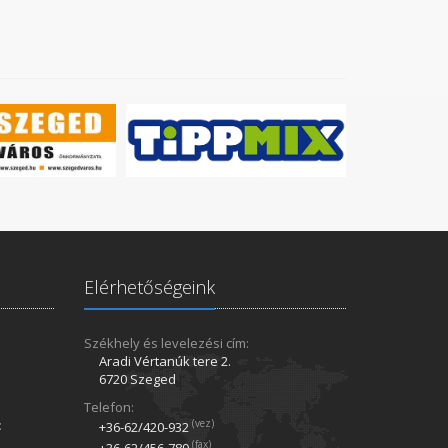
Elérhetőségeink
Székhely és levelezési cím:
Aradi Vértanúk tere 2.
6720 Szeged
Telefon:
:
(vez)
+36-62/420­-932
(fax)