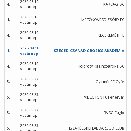
2026.08.16.
4.
KARCAGI SC
vasárnap
2026.08.16.
4.
MEZŐKÖVESD ZSÓRY FC
vasárnap
2026.08.16.
4.
KECSKEMÉTI TE
vasárnap
2026.08.16.
4.
SZEGED-CSANÁD GROSICS AKADÉMIA
vasárnap
2026.08.16.
4.
Kolorcity Kazincbarcika SC
vasárnap
2026.08.23.
5.
Gyirmót FC Győr
vasárnap
2026.08.23.
5.
VIDEOTON FC Fehérvár
vasárnap
2026.08.23.
5.
BVSC-Zugló
vasárnap
2026.08.23.
5.
TISZAKÉCSKEI LABDARÚGÓ CLUB
vasárnap