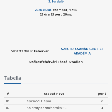
3. forduló
2026.08.08.
szombat, 17:30
23 óra 25 perc 25 mp
SZEGED-CSANÁD GROSICS
VIDEOTON FC Fehérvár
AKADÉMIA
Székesfehérvári Sóstói Stadion
Tabella
#
csapat neve
pont
01.
Gyirmót FC Győr
6
02.
Kolorcity Kazincbarcika SC
4