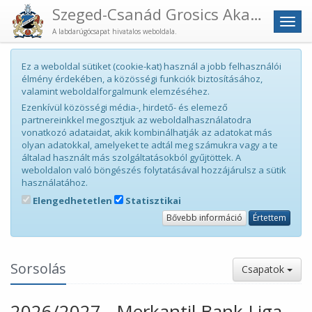
Szeged-Csanád Grosics Akadémia
Men
A labdarúgócsapat hivatalos weboldala.
Ez a weboldal sütiket (cookie-kat) használ a jobb felhasználói
élmény érdekében, a közösségi funkciók biztosításához,
valamint weboldalforgalmunk elemzéséhez.
Ezenkívül közösségi média-, hirdető- és elemező
partnereinkkel megosztjuk az weboldalhasználatodra
vonatkozó adataidat, akik kombinálhatják az adatokat más
olyan adatokkal, amelyeket te adtál meg számukra vagy a te
általad használt más szolgáltatásokból gyűjtöttek. A
weboldalon való böngészés folytatásával hozzájárulsz a sütik
használatához.
Elengedhetetlen
Statisztikai
Bővebb információ
Értettem
Sorsolás
Csapatok
2026/2027 - Merkantil Bank Liga