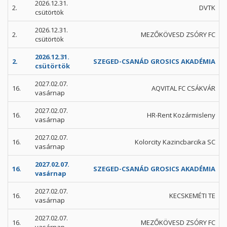
2026.12.31.
2.
DVTK
csütörtök
2026.12.31.
2.
MEZŐKÖVESD ZSÓRY FC
csütörtök
2026.12.31.
2.
SZEGED-CSANÁD GROSICS AKADÉMIA
csütörtök
2027.02.07.
16.
AQVITAL FC CSÁKVÁR
vasárnap
2027.02.07.
16.
HR-Rent Kozármisleny
vasárnap
2027.02.07.
16.
Kolorcity Kazincbarcika SC
vasárnap
2027.02.07.
16.
SZEGED-CSANÁD GROSICS AKADÉMIA
vasárnap
2027.02.07.
16.
KECSKEMÉTI TE
vasárnap
2027.02.07.
16.
MEZŐKÖVESD ZSÓRY FC