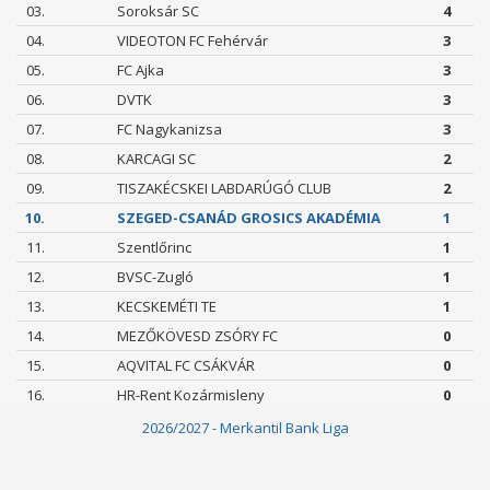
03.
Soroksár SC
4
04.
VIDEOTON FC Fehérvár
3
05.
FC Ajka
3
06.
DVTK
3
07.
FC Nagykanizsa
3
08.
KARCAGI SC
2
09.
TISZAKÉCSKEI LABDARÚGÓ CLUB
2
10.
SZEGED-CSANÁD GROSICS AKADÉMIA
1
11.
Szentlőrinc
1
12.
BVSC-Zugló
1
13.
KECSKEMÉTI TE
1
14.
MEZŐKÖVESD ZSÓRY FC
0
15.
AQVITAL FC CSÁKVÁR
0
16.
HR-Rent Kozármisleny
0
2026/2027 - Merkantil Bank Liga