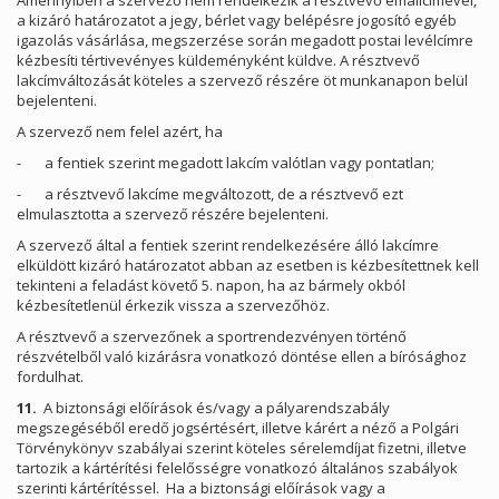
Amennyiben a szervező nem rendelkezik a résztvevő emailcímével,
a kizáró határozatot a jegy, bérlet vagy belépésre jogosító egyéb
igazolás vásárlása, megszerzése során megadott postai levélcímre
kézbesíti tértivevényes küldeményként küldve. A résztvevő
lakcímváltozását köteles a szervező részére öt munkanapon belül
bejelenteni.
A szervező nem felel azért, ha
- a fentiek szerint megadott lakcím valótlan vagy pontatlan;
- a résztvevő lakcíme megváltozott, de a résztvevő ezt
elmulasztotta a szervező részére bejelenteni.
A szervező által a fentiek szerint rendelkezésére álló lakcímre
elküldött kizáró határozatot abban az esetben is kézbesítettnek kell
tekinteni a feladást követő 5. napon, ha az bármely okból
kézbesítetlenül érkezik vissza a szervezőhöz.
A résztvevő a szervezőnek a sportrendezvényen történő
részvételből való kizárásra vonatkozó döntése ellen a bírósághoz
fordulhat.
11.
A biztonsági előírások és/vagy a pályarendszabály
megszegéséből eredő jogsértésért, illetve kárért a néző a Polgári
Törvénykönyv szabályai szerint köteles sérelemdíjat fizetni, illetve
tartozik a kártérítési felelősségre vonatkozó általános szabályok
szerinti kártérítéssel. Ha a biztonsági előírások vagy a