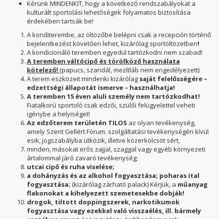
Kérünk MINDENKIT, hogy a következő rendszabályokat a
kulturált sportolási lehetőségek folyamatos biztosítása
érdekében tartsák be!
A konditerembe, az öltözőbe belépni csak a recepción történő
bejelentkezést követően lehet, kizárólag sportöltözetben
!
A kondicionáló teremben egyedül tartózkodni nem szabad!
A teremben váltócipő és törölköző használata
kötelező!
(papucs, szandál, mezítláb nem engedélyezett)
A terem eszközeit mindenki kizárólag
saját felelősségére –
edzettségi állapotát ismerve – használhatja!
A teremben 15 éven aluli személy nem tartózkodhat!
Fiatalkorú sportoló csak edzői, szülői felügyelettel veheti
igénybe a helyiséget!
Az edzőterem területén TILOS
az olyan tevékenység,
amely Szent Gellért Fórum. szolgáltatási tevékenységén kívül
esik, jogszabályba ütközik, illetve közerkölcsöt sért,
minden, másokat erős zajjal, szaggal vagy egyéb környezeti
ártalommal járó zavaró tevékenység;
utcai cipő és ruha viselése;
a dohányzás és az alkohol fogyasztása; poharas ital
fogyasztása;
(kizárólag zárható palack) Kérjük, a
műanyag
flakonokat a kihelyezett szemetesekbe dobják!
drogok, tiltott doppingszerek, narkotikumok
fogyasztása vagy ezekkel való visszaélés, ill. bármely