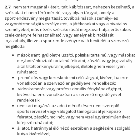
2.7.
nem tart magánál • ételt, italt, kábítószert, nehezen kezelhető, a
szék alatt el nem férő méretű, vagy olyan tárgyat, amely a
sportrendezvény megtartását, továbbá mások személyi- és
vagyonbiztonságát veszélyezteti, a játékosokat vagy a hivatalos
személyeket, más nézők szórakozását megzavarhatja, erőszakos
cselekményre felhasználható, vagy amelynek birtoklását
jogszabály, illetve a sportrendezvényre való bevitelét a szervező
megtiltotta;
mások iránti gyűlöletre uszító, politikai tartalmú, vagy másokat
megbotránkoztató tartalmú feliratot, zászlót vagy jogszabály
által tiltott önkényuralmi jelképet, illetőleg nem visel ilyen
ruházatot;
promóciós vagy kereskedelmi célú tárgyat, kivéve, ha erre
vonatkozóan a szervező engedélyével rendelkezik;
videokamerát, vagy professzionális fényképezőgépet,
kivéve, ha erre vonatkozóan a szervező engedélyével
rendelkezik;
nem tart magánál az adott mérkőzésen nem szereplő
sportszervezet vagy válogatott támogatását jelképező
feliratot, zászlót, molinót, vagy nem visel egyértelműen ilyet
kifejező ruházatot;
állatot, hátránnyal élő néző esetében a segítésére szolgáló
kutya kivételével;