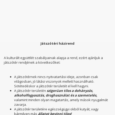
Játszótéri házirend
A kulturált együttlét szabályainak alapja a rend, ezért ajánljuk a
játszótér rendjének a következőket:
A játszótérnek nincs nyitvatartási ideje, azonban csak
világosban, jó látási viszonyok mellett használható.
Sötétedéskor a játszótér területét el kell hagyni.
A játszótér területén
szigorúan tilos a dohányzás,
alkoholfogyasztás, droghasználat és a szemetelés,
valamint minden olyan magatartás, amely mások nyugalmát
zavarja.
A játszótér területére egészségügyi okból kutyát, vagy
bármilyen más
állatot bevinni tilos!