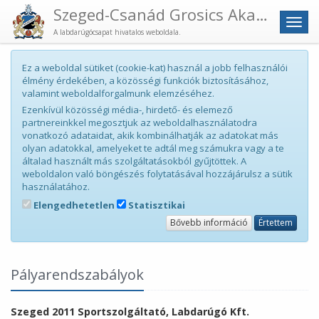
Szeged-Csanád Grosics Akadémia
Men
A labdarúgócsapat hivatalos weboldala.
Ez a weboldal sütiket (cookie-kat) használ a jobb felhasználói
élmény érdekében, a közösségi funkciók biztosításához,
valamint weboldalforgalmunk elemzéséhez.
Ezenkívül közösségi média-, hirdető- és elemező
partnereinkkel megosztjuk az weboldalhasználatodra
vonatkozó adataidat, akik kombinálhatják az adatokat más
olyan adatokkal, amelyeket te adtál meg számukra vagy a te
általad használt más szolgáltatásokból gyűjtöttek. A
weboldalon való böngészés folytatásával hozzájárulsz a sütik
használatához.
Elengedhetetlen
Statisztikai
Bővebb információ
Értettem
Pályarendszabályok
Szeged 2011 Sportszolgáltató, Labdarúgó Kft.