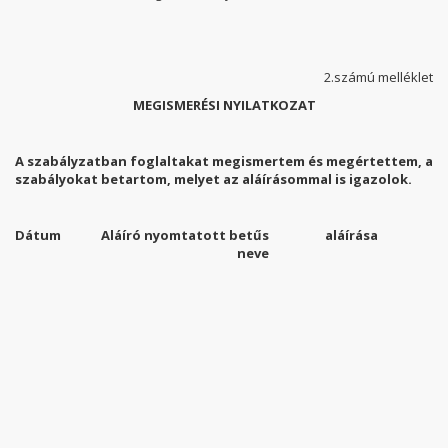
2.számú melléklet
MEGISMERÉSI NYILATKOZAT
A szabályzatban foglaltakat megismertem és megértettem, a
szabályokat betartom, melyet az aláírásommal is
igazolok.
Dátum
Aláíró nyomtatott betűs
aláírása
neve