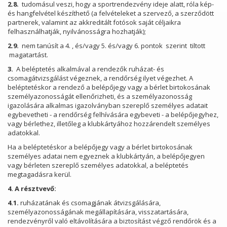
2.8.
tudomásul veszi, hogy a sportrendezvény ideje alatt, róla kép-
és hangfelvétel készíthető (a felvételeket a szervező, a szerződött
partnerek, valamint az akkreditált fotósok saját céljaikra
felhasználhatják, nyilvánosságra hozhatják);
2.9.
nem tanúsít a 4. , és/vagy 5. és/vagy 6. pontok szerint tiltott
magatartást.
3.
A beléptetés alkalmával a rendezők ruházat- és
csomagátvizsgálást végeznek, a rendőrség ilyet végezhet. A
beléptetéskor a rendező a belépőjegy vagy a bérlet birtokosának
személyazonosságát ellenőrizheti, és a személyazonosság
igazolására alkalmas igazolványban szereplő személyes adatait
egybevetheti - a rendőrség felhívására egybeveti - a belépőjegyhez,
vagy bérlethez, illetőleg a klubkártyához hozzárendelt személyes
adatokkal.
Ha a beléptetéskor a belépőjegy vagy a bérlet birtokosának
személyes adatai nem egyeznek a klubkártyán, a belépőjegyen
vagy bérleten szereplő személyes adatokkal, a beléptetés
megtagadásra kerül.
4. A résztvevő:
4.1.
ruházatának és csomagjának átvizsgálására,
személyazonosságának megállapítására, visszatartására,
rendezvényről való eltávolítására a biztosítást végző rendőrök és a