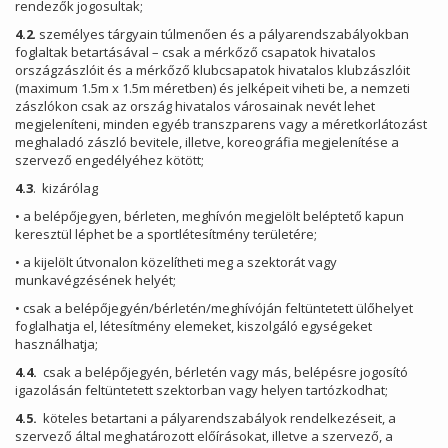
rendezők jogosultak;
4.2
. személyes tárgyain túlmenően és a pályarendszabályokban
foglaltak betartásával – csak a mérkőző csapatok hivatalos
országzászlóit és a mérkőző klubcsapatok hivatalos klubzászlóit
(maximum 1.5m x 1.5m méretben) és jelképeit viheti be, a nemzeti
zászlókon csak az ország hivatalos városainak nevét lehet
megjeleníteni, minden egyéb transzparens vagy a méretkorlátozást
meghaladó zászló bevitele, illetve, koreográfia megjelenítése a
szervező engedélyéhez kötött;
4.3
. kizárólag
• a belépőjegyen, bérleten, meghívón megjelölt beléptető kapun
keresztül léphet be a sportlétesítmény területére;
• a kijelölt útvonalon közelítheti meg a szektorát vagy
munkavégzésének helyét;
• csak a belépőjegyén/bérletén/meghívóján feltüntetett ülőhelyet
foglalhatja el, létesítmény elemeket, kiszolgáló egységeket
használhatja;
4.4.
csak a belépőjegyén, bérletén vagy más, belépésre jogosító
igazolásán feltüntetett szektorban vagy helyen tartózkodhat;
4.5.
köteles betartani a pályarendszabályok rendelkezéseit, a
szervező által meghatározott előírásokat, illetve a szervező, a