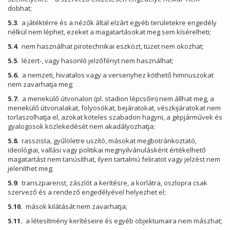
dobhat;
5.3
. a játéktérre és a nézők által elzárt egyéb területekre engedély
nélkül nem léphet, ezeket a magatartásokat meg sem kísérelheti;
5.4
. nem használhat pirotechnikai eszközt, tüzet nem okozhat;
5.5
. lézert-, vagy hasonló jelzőfényt nem használhat;
5.6.
a nemzeti, hivatalos vagy a versenyhez köthető himnuszokat
nem zavarhatja meg;
5.7.
a menekülő útvonalon (pl. stadion lépcsőin) nem állhat meg, a
menekülő útvonalakat, folyosókat, bejáratokat, vészkijáratokat nem
torlaszolhatja el, azokat köteles szabadon hagyni, a gépjárművek és
gyalogosok közlekedését nem akadályozhatja;
5.8
. rasszista, gyűlöletre uszító, másokat megbotránkoztató,
ideológiai, vallási vagy politikai megnyilvánulásként értékelhető
magatartást nem tanúsíthat, ilyen tartalmú feliratot vagy jelzést nem
jeleníthet meg;
5.9
. transzparenst, zászlót a kerítésre, a korlátra, oszlopra csak
szervező és a rendező engedélyével helyezhet el;
5.10.
mások kilátását nem zavarhatja;
5.11.
a létesítmény kerítéseire és egyéb objektumaira nem mászhat;