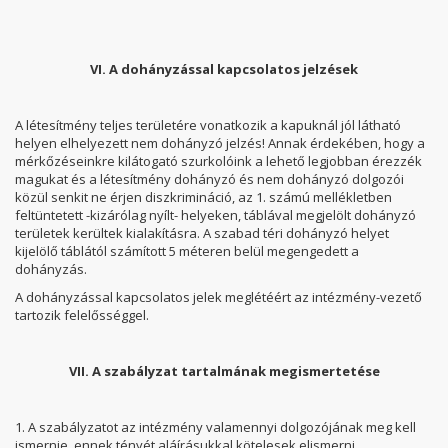
VI. A dohányzással kapcsolatos jelzések
A létesítmény teljes területére vonatkozik a kapuknál jól látható
helyen elhelyezett nem dohányzó jelzés! Annak érdekében, hogy a
mérkőzéseinkre kilátogató szurkolóink a lehető legjobban érezzék
magukat és a létesítmény dohányzó és nem dohányzó dolgozói
közül senkit ne érjen diszkrimináció, az 1. számú mellékletben
feltüntetett -kizárólag nyílt- helyeken, táblával megjelölt dohányzó
területek kerültek kialakításra. A szabad téri dohányzó helyet
kijelölő táblától számított 5 méteren belül megengedett a
dohányzás.
A dohányzással kapcsolatos jelek meglétéért az intézmény-vezető
tartozik felelősséggel.
VII. A szabályzat tartalmának megismertetése
1. A szabályzatot az intézmény valamennyi dolgozójának meg kell
ismernie, ennek tényét aláírásukkal kötelesek elismerni.