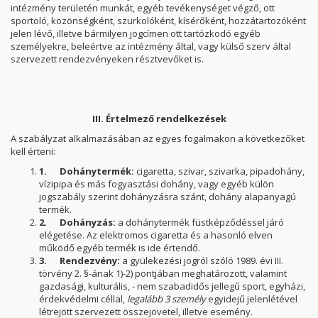
intézmény területén munkát, egyéb tevékenységet végző, ott
sportoló, közönségként, szurkolóként, kísérőként, hozzátartozóként
jelen lévő, illetve bármilyen jogcímen ott tartózkodó egyéb
személyekre, beleértve az intézmény által, vagy külső szerv által
szervezett rendezvényeken résztvevőket is.
III. Értelmező rendelkezések
A szabályzat alkalmazásában az egyes fogalmakon a következőket
kell érteni:
1.
Dohánytermék:
cigaretta, szivar, szivarka, pipadohány,
vízipipa és más fogyasztási dohány, vagy egyéb külön
jogszabály szerint dohányzásra szánt, dohány alapanyagú
termék.
2.
Dohányzás:
a dohánytermék füstképződéssel járó
elégetése. Az elektromos cigaretta és a hasonló elven
működő egyéb termék is ide értendő.
3.
Rendezvény:
a gyülekezési jogról szóló 1989. évi III.
törvény 2. §-ának 1)-2) pontjában meghatározott, valamint
gazdasági, kulturális, - nem szabadidős jellegű sport, egyházi,
érdekvédelmi céllal,
legalább 3 személy
egyidejű jelenlétével
létrejött szervezett összejövetel, illetve esemény.