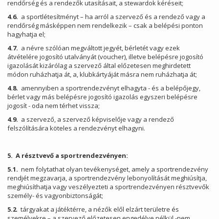
rendőrség és a rendezők utasításait, a stewardok kéréseit;
4.6.
a sportlétesítményt – ha arról a szervező és a rendező vagy a
rendőrség másképpen nem rendelkezik – csak a belépési ponton
hagyhatja el;
4.7.
a névre szólóan megváltott jegyét, bérletét vagy ezek
átvételére jogosító utalványát (voucher), illetve belépésre jogosító
igazolását kizárólag a szervező által előzetesen meghirdetett
módon ruházhatja át, a, klubkártyáját másra nem ruházhatja át;
4.8.
amennyiben a sportrendezvényt elhagyta - és a belépőjegy,
bérlet vagy más belépésre jogosító igazolás egyszeri belépésre
jogosít - oda nem térhet vissza;
4.9.
a szervező, a szervező képviselője vagy a rendező
felszólítására köteles a rendezvényt elhagyni.
5. A résztvevő a sportrendezvényen:
5.1.
nem folytathat olyan tevékenységet, amely a sportrendezvény
rendjét megzavarja, a sportrendezvény lebonyolítását meghiúsítja,
meghiúsíthatja vagy veszélyezteti a sportrendezvényen résztvevők
személy- és vagyonbiztonságát;
5.2
. tárgyakat a játéktérre, a nézők elől elzárt területre és
személyekre – a szervező előzetesen engedélye nélkül -nem