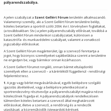
pályarendszabálya.
A jelen szabályzat a
Szent Gellért Fórum
területén alkalmazandó.
Valamennyi személy, aki a Szent Gellért Fórum területére belép,
köteles betartani a sportról szóló 2004. évi I. törvényben foglaltakat,
(a továbbiakban: Stv.) a jelen pályarendszabály előírásait, továbbá a
Szent Gellért Fórum mindenkori szabályzatait, különösen a
katasztrófa- és munkavédelmi szabályait, valamint a vonatkozó
jogszabályi előírásokat.
A Szent Gellért Fórum magánterület, így a szervező fenntartja a
jogot, hogy bizonyos személyeket sajátbelátása szerint a területére
ne engedjen be, vagy bármikor onnan kizárhasson.
A Szent Gellert Fórumot rongáló, onnan bármit eltulajdonító
személyek ellen a szervező – a kárértéktől függetlenül - rendőrségi
feljelentést tesz.
1
. A jegy vagy bérlet megvásárlásával, egyéb belépésre szolgáló
igazolás átvételével, vagy a belépésre jelentkezéssel a
sportrendezvény résztvevője a pályarendszabályt magára nézve
kötelezőnek fogadja el. A pályarendszabályok rendelkezésein
túlmenően köteles betartani a szervező által meghatározott
előírásokat, illetve a szervező, a rendőrség és a rendezők
utasításait, a közreműködők (stewardok) kéréseit.