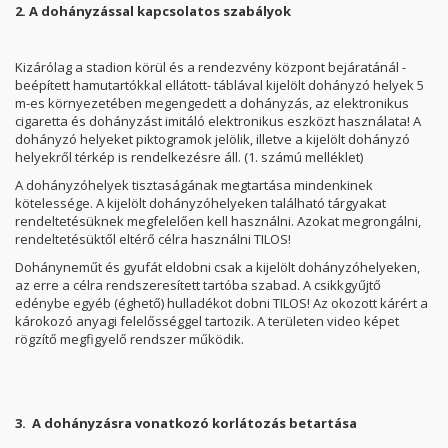
2. A dohányzással kapcsolatos szabályok
Kizárólag a stadion körül és a rendezvény központ bejáratánál -
beépített hamutartókkal ellátott- táblával kijelölt dohányzó helyek 5
m-es környezetében megengedett a dohányzás, az elektronikus
cigaretta és dohányzást imitáló elektronikus eszközt használata! A
dohányzó helyeket piktogramok jelölik, illetve a kijelölt dohányzó
helyekről térkép is rendelkezésre áll. (1. számú melléklet)
A dohányzóhelyek tisztaságának megtartása mindenkinek
kötelessége. A kijelölt dohányzóhelyeken található tárgyakat
rendeltetésüknek megfelelően kell használni. Azokat megrongálni,
rendeltetésüktől eltérő célra használni TILOS!
Dohányneműt és gyufát eldobni csak a kijelölt dohányzóhelyeken,
az erre a célra rendszeresített tartóba szabad. A csikkgyűjtő
edénybe egyéb (éghető) hulladékot dobni TILOS! Az okozott kárért a
károkozó anyagi felelősséggel tartozik. A területen video képet
rögzítő megfigyelő rendszer működik.
3.
A dohányzásra vonatkozó korlátozás betartása