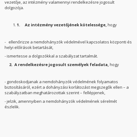
vezetője, az intézmény valamennyi rendelkezésre jogosult
dolgozója.
1.
Az intézmény vezetőjének kötelessége,
hogy
- ellenőrizze a nemdohányzók védelmével kapcsolatos központi és
helyi előírások betartását,
- ismertesse a dolgozókkal a szabályzat tartalmát.
2.
A rendelkezésre jogosult személyek feladata,
hogy
- gondoskodjanak a nemdohányzók védelmének folyamatos
biztosításáról, ezért a dohányzási korlátozást megszegők ellen – a
szabályzatban meghatározottak szerint – fellépjenek,
- jelzik, amennyiben a nemdohányzók védelmének sérelmét
észlelik.