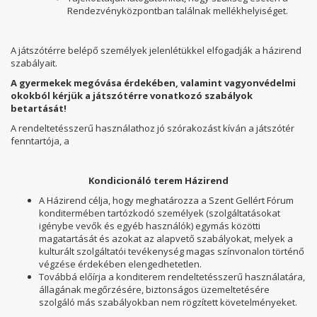
Rendezvényközpontban találnak mellékhelyiséget.
A játszótérre belépő személyek jelenlétükkel elfogadják a házirend
szabályait.
A gyermekek megóvása érdekében, valamint vagyonvédelmi
okokból kérjük a játszótérre vonatkozó szabályok
betartását!
A rendeltetésszerű használathoz jó szórakozást kíván a játszótér
fenntartója, a
Kondicionáló terem Házirend
A Házirend célja, hogy meghatározza a Szent Gellért Fórum
konditermében tartózkodó személyek (szolgáltatásokat
igénybe vevők és egyéb használók) egymás közötti
magatartását és azokat az alapvető szabályokat, melyek a
kulturált szolgáltatói tevékenység magas színvonalon történő
végzése érdekében elengedhetetlen.
Továbbá előírja a konditerem rendeltetésszerű használatára,
állagának megőrzésére, biztonságos üzemeltetésére
szolgáló más szabályokban nem rögzített követelményeket.