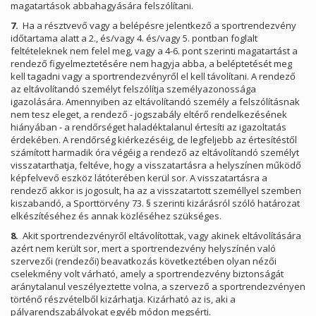
magatartások abbahagyására felszólítani.
7.
Ha a résztvevő vagy a belépésre jelentkező a sportrendezvény
időtartama alatt a 2., és/vagy 4. és/vagy 5. pontban foglalt
feltételeknek nem felel meg, vagy a 4-6. pont szerinti magatartást a
rendező figyelmeztetésére nem hagyja abba, a beléptetését meg
kell tagadni vagy a sportrendezvényről el kell távolítani. A rendező
az eltávolítandó személyt felszólítja személyazonossága
igazolására. Amennyiben az eltávolítandó személy a felszólításnak
nem tesz eleget, a rendező - jogszabály eltérő rendelkezésének
hiányában - a rendőrséget haladéktalanul értesíti az igazoltatás
érdekében. A rendőrség kiérkezéséig, de legfeljebb az értesítéstől
számított harmadik óra végéig a rendező az eltávolítandó személyt
visszatarthatja, feltéve, hogy a visszatartásra a helyszínen működő
képfelvevő eszköz látóterében kerül sor. A visszatartásra a
rendező akkor is jogosult, ha az a visszatartott személlyel szemben
kiszabandó, a Sporttörvény 73. § szerinti kizárásról szóló határozat
elkészítéséhez és annak közléséhez szükséges.
8.
Akit sportrendezvényről eltávolítottak, vagy akinek eltávolítására
azért nem került sor, mert a sportrendezvény helyszínén való
szervezői (rendezői) beavatkozás következtében olyan nézői
cselekmény volt várható, amely a sportrendezvény biztonságát
aránytalanul veszélyeztette volna, a szervező a sportrendezvényen
történő részvételből kizárhatja. Kizárható az is, aki a
pályarendszabályokat egyéb módon megsérti.