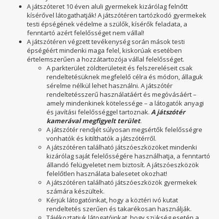
A játszóteret 10 éven aluli gyermekek kizárólag felnőtt
kísérővel látogathatják! A játszótéren tartózkodó gyermekek
testi épségének védelme a szülők, kísérők feladata, a
fenntartó azért felelősséget nem vállal!
A játszótéren végzett tevékenység során mások testi
épségéért mindenki maga felel, kiskorúak esetében
értelemszerűen a hozzátartozója vállal felelősséget.
A parkterület zöldterületeit és felszereléseit csak
rendeltetésüknek megfelelő célra és módon, állaguk
sérelme nélkül lehet használni. A játszótér
rendeltetésszerű használatáért és megóvásáért –
amely mindenkinek kötelessége – a látogatók anyagi
és javítási felelősséggel tartoznak.
A játszótér
kamerával megfigyelt terület
.
A játszótér rendjét súlyosan megsértők felelősségre
vonhatók és kitilthatók a játszótérről.
A játszótéren található játszóeszközöket mindenki
kizárólag saját felelősségére használhatja, a fenntartó
állandó felügyeletet nem biztosít. A játszóeszközök
felelőtlen használata balesetet okozhat!
A játszótéren található játszóeszközök gyermekek
számára készültek.
Kérjük látogatóinkat, hogy a köztéri ivó kutat
rendeltetés szerűen és takarékosan használják.
Tájékoztatjuk látogatóinkat, hogy szükség esetén a