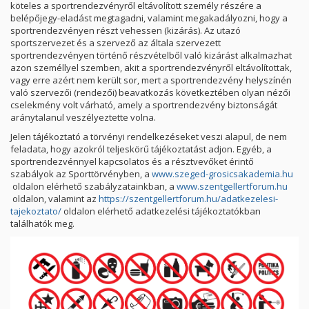
köteles a sportrendezvényről eltávolított személy részére a
belépőjegy-eladást megtagadni, valamint megakadályozni, hogy a
sportrendezvényen részt vehessen (kizárás). Az utazó
sportszervezet és a szervező az általa szervezett
sportrendezvényen történő részvételből való kizárást alkalmazhat
azon személlyel szemben, akit a sportrendezvényről eltávolítottak,
vagy erre azért nem került sor, mert a sportrendezvény helyszínén
való szervezői (rendezői) beavatkozás következtében olyan nézői
cselekmény volt várható, amely a sportrendezvény biztonságát
aránytalanul veszélyeztette volna.
Jelen tájékoztató a törvényi rendelkezéseket veszi alapul, de nem
feladata, hogy azokról teljeskörű tájékoztatást adjon. Egyéb, a
sportrendezvénnyel kapcsolatos és a résztvevőket érintő
szabályok az Sporttörvényben, a
www.szeged-grosicsakademia.hu
oldalon elérhető szabályzatainkban, a
www.szentgellertforum.hu
oldalon, valamint az
https://szentgellertforum.hu/adatkezelesi-
tajekoztato/
oldalon elérhető adatkezelési tájékoztatókban
találhatók meg.