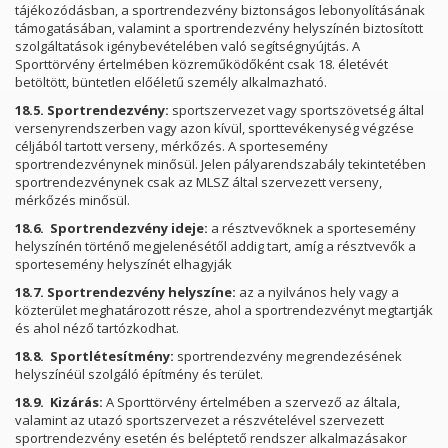
tájékozódásban, a sportrendezvény biztonságos lebonyolításának
támogatásában, valamint a sportrendezvény helyszínén biztosított
szolgáltatások igénybevételében való segítségnyújtás. A
Sporttörvény értelmében közreműködőként csak 18. életévét
betöltött, büntetlen előéletű személy alkalmazható.
18.5.
Sportrendezvény:
sportszervezet vagy sportszövetség által
versenyrendszerben vagy azon kívül, sporttevékenység végzése
céljából tartott verseny, mérkőzés. A sportesemény
sportrendezvénynek minősül. Jelen pályarendszabály tekintetében
sportrendezvénynek csak az MLSZ által szervezett verseny,
mérkőzés minősül.
18.6. Sportrendezvény ideje:
a résztvevőknek a sportesemény
helyszínén történő megjelenésétől addig tart, amíg a résztvevők a
sportesemény helyszínét elhagyják
18.7.
Sportrendezvény helyszíne:
az a nyilvános hely vagy a
közterület meghatározott része, ahol a sportrendezvényt megtartják
és ahol néző tartózkodhat.
18.8.
Sportlétesítmény:
sportrendezvény megrendezésének
helyszínéül szolgáló építmény és terület.
18.9.
Kizárás:
A Sporttörvény értelmében a szervező az általa,
valamint az utazó sportszervezet a részvételével szervezett
sportrendezvény esetén és beléptető rendszer alkalmazásakor