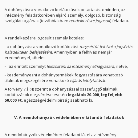
A dohányzásra vonatkozó korlátozások betartatása: minden, az
intézmény feladatkörében eljáró személy, dolgozó, biztonsági
szolgálat tagjának (továbbiakban:
rendelkezésre jogosult
) feladata.
A rendelkezésre jogosult személy köteles:
- a dohányzásra vonatkozó korlátozást
megsértőt felhívni a jogsértés
haladéktalan befejezésére
. Amennyiben a felhívás nem jár
eredménnyel, köteles:
- az érintett személyt
felszólítani az intézmény elhagyására
, illetve,
- kezdeményezni a dohánytermékek fogyasztására vonatkozó
tilalmak megszegésére vonatkozó
eljárás lefolytatását
.
A törvény 7.§ (4) szerint a dohányzással összefüggő tilalmak,
korlátozások megsértése esetén
legalább 20.000,
legfeljebb
50.000 Ft
, egészségvédelmi bírság szabható ki.
V. A nemdohányzók védelmében ellátandó feladatok
A nemdohányzók védelmében feladatot lát el az intézmény