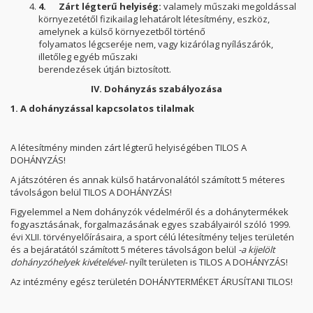
4.
Zárt légterű helyiség:
valamely műszaki megoldással
környezetétől fizikailag lehatárolt létesítmény, eszköz,
amelynek a külső környezetből történő
folyamatos légcseréje nem, vagy kizárólag nyílászárók,
illetőleg egyéb műszaki
berendezések útján biztosított.
IV. Dohányzás szabályozása
1. A dohányzással kapcsolatos tilalmak
A létesítmény minden zárt légterű helyiségében TILOS A
DOHÁNYZÁS!
A játszótéren és annak külső határvonalától számított 5 méteres
távolságon belül TILOS A DOHÁNYZÁS!
Figyelemmel a Nem dohányzók védelméről és a dohánytermékek
fogyasztásának, forgalmazásának egyes szabályairól szóló 1999.
évi XLII. törvényelőírásaira, a sport célú létesítmény teljes területén
és a bejáratától számított 5 méteres távolságon belül
-a kijelölt
dohányzóhelyek kivételével-
nyílt területen is TILOS A DOHÁNYZÁS!
Az intézmény egész területén DOHÁNYTERMÉKET ÁRUSÍTANI TILOS!