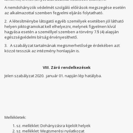
A nemdohányzók védelmét szolgáló előírások megszegése esetén
az alkalmazottal szemben fegyelmi eljárás folytatható.
2. A létesítménybe látogató egyéb személyek esetében jól látható
helyen piktogramokat kell elhelyezni, melynek figyelmen kívül
hagyása esetén a személlyel szemben a törvény 7.§ (4) alapján
egészségvédelmi bírság érvényesíthető.
3. A szabályzat tartalmának megismerhetősége érdekében azt
közzé tesszük az intézmény honlapján is.
VIII. Záró rendelkezések
Jelen szabályzat 2020. január 01. napján lép hatályba.
Mellékletek:
sz. melléklet: Dohányzásra kijelölt helyek
sz. melléklet: Megismerési nyilatkozat