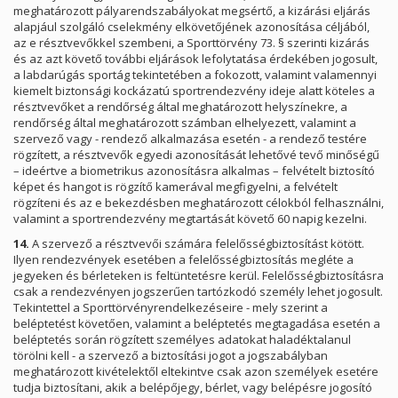
meghatározott pályarendszabályokat megsértő, a kizárási eljárás
alapjául szolgáló cselekmény elkövetőjének azonosítása céljából,
az e résztvevőkkel szembeni, a Sporttörvény 73. § szerinti kizárás
és az azt követő további eljárások lefolytatása érdekében jogosult,
a labdarúgás sportág tekintetében a fokozott, valamint valamennyi
kiemelt biztonsági kockázatú sportrendezvény ideje alatt köteles a
résztvevőket a rendőrség által meghatározott helyszínekre, a
rendőrség által meghatározott számban elhelyezett, valamint a
szervező vagy - rendező alkalmazása esetén - a rendező testére
rögzített, a résztvevők egyedi azonosítását lehetővé tevő minőségű
– ideértve a biometrikus azonosításra alkalmas – felvételt biztosító
képet és hangot is rögzítő kamerával megfigyelni, a felvételt
rögzíteni és az e bekezdésben meghatározott célokból felhasználni,
valamint a sportrendezvény megtartását követő 60 napig kezelni.
14.
A szervező a résztvevői számára felelősségbiztosítást kötött.
Ilyen rendezvények esetében a felelősségbiztosítás megléte a
jegyeken és bérleteken is feltüntetésre kerül. Felelősségbiztosításra
csak a rendezvényen jogszerűen tartózkodó személy lehet jogosult.
Tekintettel a Sporttörvényrendelkezéseire - mely szerint a
beléptetést követően, valamint a beléptetés megtagadása esetén a
beléptetés során rögzített személyes adatokat haladéktalanul
törölni kell - a szervező a biztosítási jogot a jogszabályban
meghatározott kivételektől eltekintve csak azon személyek esetére
tudja biztosítani, akik a belépőjegy, bérlet, vagy belépésre jogosító