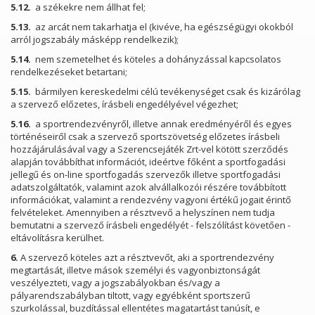
5.12.
a székekre nem állhat fel;
5.13.
az arcát nem takarhatja el (kivéve, ha egészségügyi okokból
arról jogszabály másképp rendelkezik);
5.14.
nem szemetelhet és köteles a dohányzással kapcsolatos
rendelkezéseket betartani;
5.15.
bármilyen kereskedelmi célú tevékenységet csak és kizárólag
a szervező előzetes, írásbeli engedélyével végezhet;
5.16.
a sportrendezvényről, illetve annak eredményéről és egyes
történéseiről csak a szervező sportszövetség előzetes írásbeli
hozzájárulásával vagy a Szerencsejáték Zrt-vel kötött szerződés
alapján továbbíthat információt, ideértve főként a sportfogadási
jellegű és on-line sportfogadás szervezők illetve sportfogadási
adatszolgáltatók, valamint azok alvállalkozói részére továbbított
információkat, valamint a rendezvény vagyoni értékű jogait érintő
felvételeket. Amennyiben a résztvevő a helyszínen nem tudja
bemutatni a szervező írásbeli engedélyét - felszólítást követően -
eltávolításra kerülhet.
6.
A szervező köteles azt a résztvevőt, aki a sportrendezvény
megtartását, illetve mások személyi és vagyonbiztonságát
veszélyezteti, vagy a jogszabályokban és/vagy a
pályarendszabályban tiltott, vagy egyébként sportszerű
szurkolással, buzdítással ellentétes magatartást tanúsít, e