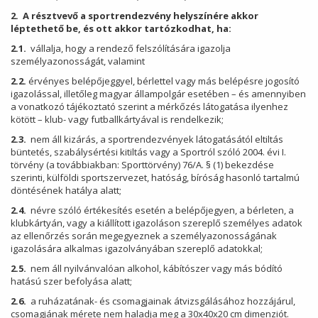
2.
A résztvevő a sportrendezvény helyszínére akkor
léptethető be, és ott akkor tartózkodhat, ha:
2.1.
vállalja, hogy a rendező felszólítására igazolja
személyazonosságát, valamint
2.2.
érvényes belépőjeggyel, bérlettel vagy más belépésre jogosító
igazolással, illetőleg magyar állampolgár esetében – és amennyiben
a vonatkozó tájékoztató szerint a mérkőzés látogatása ilyenhez
kötött – klub- vagy futballkártyával is rendelkezik;
2.3.
nem áll kizárás, a sportrendezvények látogatásától eltiltás
büntetés, szabálysértési kitiltás vagy a Sportról szóló 2004. évi I.
törvény (a továbbiakban: Sporttörvény) 76/A. § (1) bekezdése
szerinti, külföldi sportszervezet, hatóság, bíróság hasonló tartalmú
döntésének hatálya alatt;
2.4.
névre szóló értékesítés esetén a belépőjegyen, a bérleten, a
klubkártyán, vagy a kiállított igazoláson szereplő személyes adatok
az ellenőrzés során megegyeznek a személyazonosságának
igazolására alkalmas igazolványában szereplő adatokkal;
2.5.
nem áll nyilvánvalóan alkohol, kábítószer vagy más bódító
hatású szer befolyása alatt;
2.6.
a ruházatának- és csomagjainak átvizsgálásához hozzájárul,
csomagjának mérete nem haladja meg a 30x40x20 cm dimenziót.