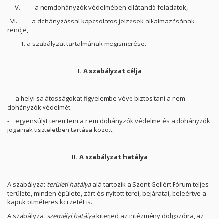
V. a nemdohányzók védelmében ellátandó feladatok,
VI. a dohányzással kapcsolatos jelzések alkalmazásának
rendje,
a szabályzat tartalmának megismerése.
I. A szabályzat célja
- a helyi sajátosságokat figyelembe véve biztosítani a nem
dohányzók védelmét.
- egyensúlyt teremteni a nem dohányzók védelme és a dohányzók
jogainak tiszteletben tartása között.
II. A szabályzat hatálya
A szabályzat
területi hatálya
alá tartozik a Szent Gellért Fórum teljes
területe, minden épülete, zárt és nyitott terei, bejáratai, beleértve a
kapuk ötméteres körzetét is.
A szabályzat
személyi hatálya
kiterjed az intézmény dolgozóira, az