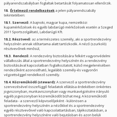
pályarendszabályban foglaltak betartását folyamatosan ellenőrzik.
18.
Értelmező rendelkezések
a jelen pályarendszabály
tekintetében:
18.1.
Szervező:
A bajnoki, magyar kupa, nemzetközi
kupamérkőzések és egyéb labdarúgó mérkőzések esetén a Szeged
2011 Sportszolgáltató, Labdarúgó Kft.
18.2. Résztvevő:
az a természetes személy, aki a sportrendezvény
helyszínén annak időtartama alatt tartózkodik. A néző (szurkoló)
résztvevőnek minősül,
18.3.
Rendező:
A rendezvény biztosítására felkért vagyonvédelmi
vállalkozás által a sportrendezvény helyszínén és a rendezvény
biztosításával kapcsolatban foglalkoztatott, külső megjelenésében
rendezőként azonosítható, legalább személy-és vagyonőri
végzettséggel rendelkező személy.
18.4.
Közreműködő (steward):
A szervező a sportrendezvény
szervezésével összefüggő feladatok ellátása érdekében önkéntes
jogviszonyban, munkaviszonyban vagy munkavégzésére irányuló
egyéb jogviszonyban közreműködőt bízhat meg. A közreműködő
feladata - a szervező képviselőjeként - különösen a
sportrendezvény helyszínén a nézőkkel és a sportrendezvény
egyéb résztvevőivel való kapcsolattartásban, tájékoztatásban, a
sportrendezvény helyszínére való bejutásban és azon belüli