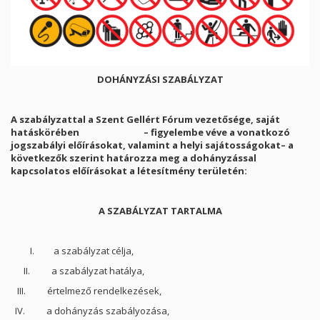
DOHÁNYZÁSI SZABÁLYZAT
A szabályzattal a Szent Gellért Fórum vezetősége, saját
hatáskörében – figyelembe véve a vonatkozó
jogszabályi előírásokat, valamint a helyi sajátosságokat– a
következők szerint határozza meg a dohányzással
kapcsolatos előírásokat a létesítmény területén:
A SZABÁLYZAT TARTALMA
I. a szabályzat célja,
II. a szabályzat hatálya,
III. értelmező rendelkezések,
IV. a dohányzás szabályozása,