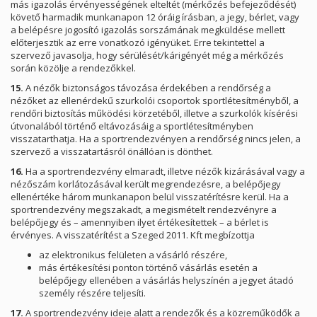
más igazolás érvényességének elteltét (mérkőzés befejeződését)
követő harmadik munkanapon 12 óráig írásban, a jegy, bérlet, vagy
a belépésre jogosító igazolás sorszámának megküldése mellett
előterjesztik az erre vonatkozó igényüket. Erre tekintettel a
szervező javasolja, hogy sérülését/kárigényét még a mérkőzés
során közölje a rendezőkkel.
15.
A nézők biztonságos távozása érdekében a rendőrség a
nézőket az ellenérdekű szurkolói csoportok sportlétesítményből, a
rendőri biztosítás működési körzetéből, illetve a szurkolók kísérési
útvonalából történő eltávozásáig a sportlétesítményben
visszatarthatja. Ha a sportrendezvényen a rendőrség nincs jelen, a
szervező a visszatartásról önállóan is dönthet.
16.
Ha a sportrendezvény elmaradt, illetve nézők kizárásával vagy a
nézőszám korlátozásával került megrendezésre, a belépőjegy
ellenértéke három munkanapon belül visszatérítésre kerül. Ha a
sportrendezvény megszakadt, a megismételt rendezvényre a
belépőjegy és – amennyiben ilyet értékesítettek – a bérlet is
érvényes. A visszatérítést a Szeged 2011. Kft megbízottja
az elektronikus felületen a vásárló részére,
más értékesítési ponton történő vásárlás esetén a
belépőjegy ellenében a vásárlás helyszínén a jegyet átadó
személy részére teljesíti.
17.
A sportrendezvény ideje alatt a rendezők és a közreműködők a