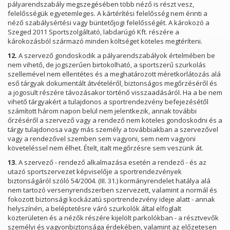
pályarendszabály megszegésében több néző is részt vesz,
felelősségük egyetemleges. A kártérítési felelősség nem érinti a
néző szabálysértési vagy büntetőjogi felelősségét. A károkozó a
Szeged 2011 Sportszolgáltató, labdarúgó Kft. részére a
károkozásból származó minden költséget köteles megtéríteni.
12.
A szervező gondoskodik a pályarendszabályok értelmében be
nem vihető, de jogszerűen birtokolható, a sportszerű szurkolás
szellemével nem ellentétes és a meghatározott méretkorlátozás alá
eső tárgyak dokumentált átvételéről, biztonságos megőrzéséről és
a jogosult részére távozásakor történő visszaadásáról. Ha a be nem
vihető tárgyakért a tulajdonos a sportrendezvény befejezésétől
számított három napon belül nem jelentkezik, annak további
őrzéséről a szervező vagy a rendező nem köteles gondoskodni és a
tárgy tulajdonosa vagy más személy a továbbiakban a szervezővel
vagy a rendezővel szemben sem vagyoni, sem nem vagyoni
követeléssel nem élhet. Ételt, italt megőrzésre sem veszünk át.
13.
A szervező - rendező alkalmazása esetén a rendező - és az
utazó sportszervezet képviselője a sportrendezvények
biztonságáról szóló 54/2004. (III. 31.) kormányrendelet hatálya alá
nem tartozó versenyrendszerben szervezett, valamint a normál és
fokozott biztonsági kockázatú sportrendezvény ideje alatt - annak
helyszínén, a beléptetésre váró szurkolók által elfoglalt
közterületen és a nézők részére kijelölt parkolókban - a résztvevők
személyi és vagyonbiztonsága érdekében, valamint az előzetesen