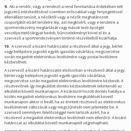
9.
Aki a rendőr, vagy a rendező a rend fenntartása érdekében tett
jogszerű intézkedésével szemben erőszakkal vagy fenyegetéssel
ellenállást tanúsít, a nézőktől vagy a nézők meghatározott
csoportjától elzárt területre lép, azt megkísérli, vagy e területre a
sportrendezvény megtartását vagy mások testi épségét
veszélyeztető tárgyat bedob, bűncselekményt követ el és a
szervező a sportrendezvényen történő részvételből kizárhatja.
10.
A szervező a kizáró határozatot a résztvevő által a jegy, bérlet
vagy belépésre jogosító egyéb igazolás vásárlása, megszerzése
során megadott elektronikus levélcímére vagy postai levélcímre
kézbesítheti.
A szervező a kizáró határozatot elsősorban a résztvevő által a jegy,
bérlet vagy belépésre jogosító egyéb igazolás vásárlása,
megszerzése során megadott elektronikus levélcímére kézbesíti. A
résztvevőnek így megküldött döntés kézbesítettnek tekintendő az
elküldést követő munkanapon. A kizárásról hozott döntés hatálya a
közlés megadott elektronikus levélcímre megküldését követő
munkanapon akkor is beáll, ha az érintett résztvevő az elektronikus
levélcímének változását vagy megszűnését nem jelentette be. A
szervező semmilyen felelősséggel nem tartozik azért, ha a
résztvevő a megadott elektronikus levélcímét nem ellenőrzi. A kizáró
határozat az elküldést követő munkanaptól végrehajtható.