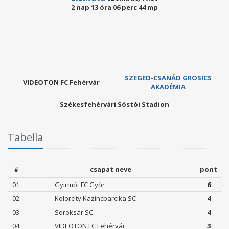
2 nap 13 óra 06 perc 41 mp
SZEGED-CSANÁD GROSICS
VIDEOTON FC Fehérvár
AKADÉMIA
Székesfehérvári Sóstói Stadion
Tabella
#
csapat neve
pont
01.
Gyirmót FC Győr
6
02.
Kolorcity Kazincbarcika SC
4
03.
Soroksár SC
4
04.
VIDEOTON FC Fehérvár
3