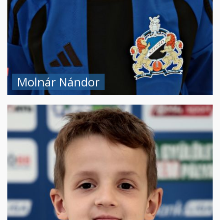
Molnár Nándor