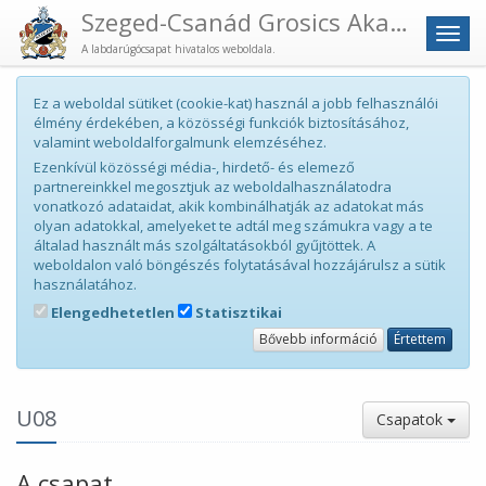
Szeged-Csanád Grosics Akadémia
Men
A labdarúgócsapat hivatalos weboldala.
Ez a weboldal sütiket (cookie-kat) használ a jobb felhasználói
élmény érdekében, a közösségi funkciók biztosításához,
valamint weboldalforgalmunk elemzéséhez.
Ezenkívül közösségi média-, hirdető- és elemező
partnereinkkel megosztjuk az weboldalhasználatodra
vonatkozó adataidat, akik kombinálhatják az adatokat más
olyan adatokkal, amelyeket te adtál meg számukra vagy a te
általad használt más szolgáltatásokból gyűjtöttek. A
weboldalon való böngészés folytatásával hozzájárulsz a sütik
használatához.
Elengedhetetlen
Statisztikai
Bővebb információ
Értettem
U08
Csapatok
A csapat