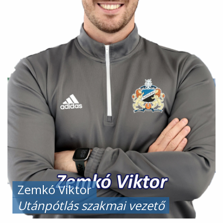
Zemkó Viktor
Utánpótlás szakmai vezető