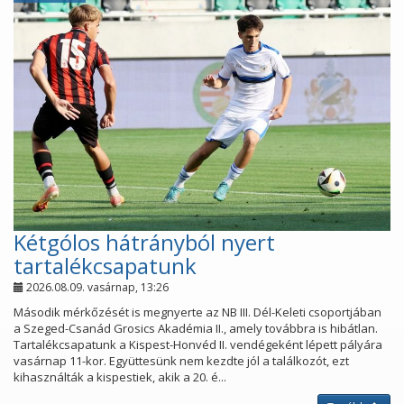
Kétgólos hátrányból nyert
tartalékcsapatunk
2026.08.09. vasárnap, 13:26
Második mérkőzését is megnyerte az NB III. Dél-Keleti csoportjában
a Szeged-Csanád Grosics Akadémia II., amely továbbra is hibátlan.
Tartalékcsapatunk a Kispest-Honvéd II. vendégeként lépett pályára
vasárnap 11-kor. Együttesünk nem kezdte jól a találkozót, ezt
kihasználták a kispestiek, akik a 20. é...