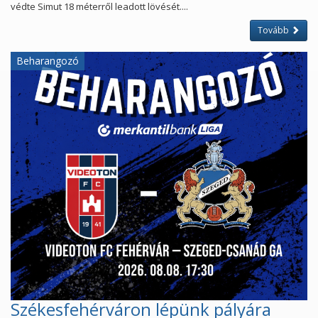
védte Simut 18 méterről leadott lövését....
Tovább
Beharangozó
Székesfehérváron lépünk pályára