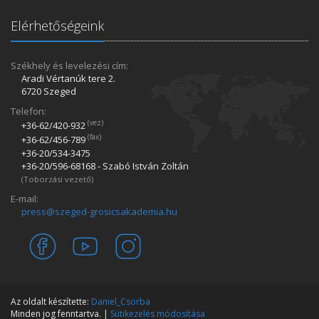
Elérhetőségeink
Székhely és levelezési cím:
Aradi Vértanúk tere 2.
6720 Szeged
Telefon:
(vez)
+36-62/420­-932
(fax)
+36-62/456­-789
+36-20/534­-3475
+36-20/596­-68168 - Szabó István Zoltán
(Toborzási vezető)
E-mail:
press@szeged-grosicsakademia.hu
Az oldalt készítette:
Daniel_Csorba
Minden jog fenntartva. |
Sütikezelés módosítása