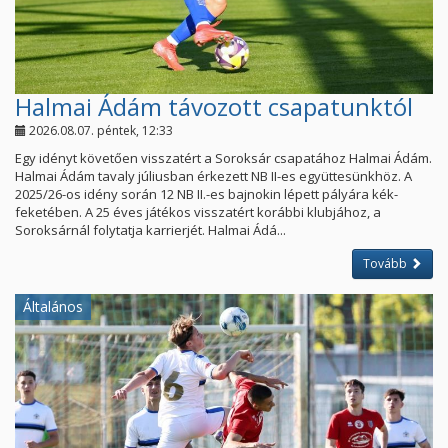
Halmai Ádám távozott csapatunktól
2026.08.07. péntek, 12:33
Egy idényt követően visszatért a Soroksár csapatához Halmai Ádám.
Halmai Ádám tavaly júliusban érkezett NB II-es együttesünkhöz. A
2025/26-os idény során 12 NB II.-es bajnokin lépett pályára kék-
feketében. A 25 éves játékos visszatért korábbi klubjához, a
Soroksárnál folytatja karrierjét. Halmai Ádá...
Tovább
Általános