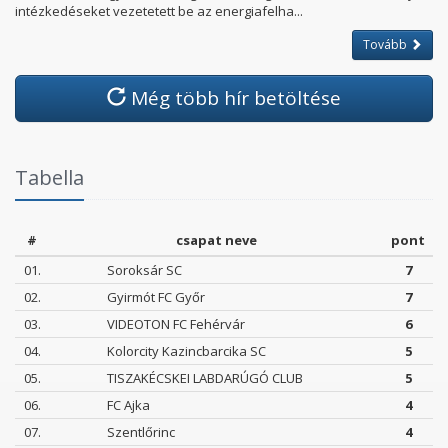
intézkedéseket vezetetett be az energiafelha...
Tovább
Még több hír betöltése
Tabella
#
csapat neve
pont
01.
Soroksár SC
7
02.
Gyirmót FC Győr
7
03.
VIDEOTON FC Fehérvár
6
04.
Kolorcity Kazincbarcika SC
5
05.
TISZAKÉCSKEI LABDARÚGÓ CLUB
5
06.
FC Ajka
4
07.
Szentlőrinc
4