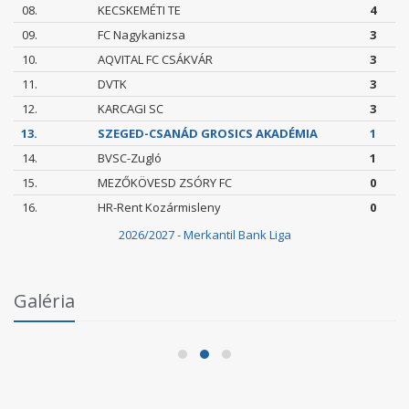
08.
KECSKEMÉTI TE
4
09.
FC Nagykanizsa
3
10.
AQVITAL FC CSÁKVÁR
3
11.
DVTK
3
12.
KARCAGI SC
3
13.
SZEGED-CSANÁD GROSICS AKADÉMIA
1
14.
BVSC-Zugló
1
15.
MEZŐKÖVESD ZSÓRY FC
0
16.
HR-Rent Kozármisleny
0
2026/2027 - Merkantil Bank Liga
ézményi Bozsik Program a Szent Gellért
rumban
Galéria
Szege
.06.03.
2026.05