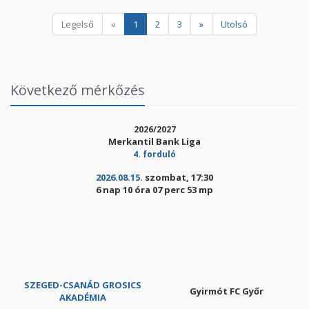
Legelső
«
1
2
3
»
Utolsó
Következő mérkőzés
2026/2027
Merkantil Bank Liga
4. forduló
2026.08.15.
szombat, 17:30
6 nap 10 óra 07 perc 52 mp
SZEGED-CSANÁD GROSICS
Gyirmót FC Győr
AKADÉMIA