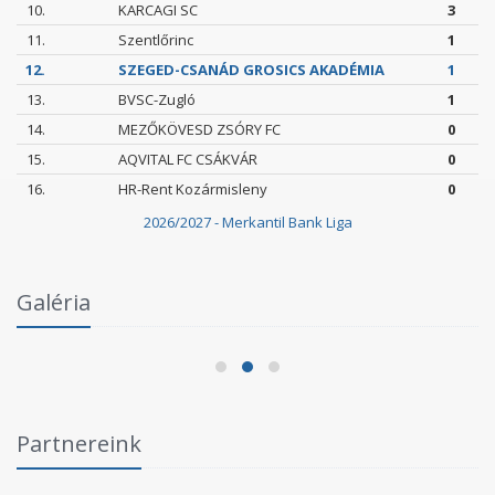
10.
KARCAGI SC
3
11.
Szentlőrinc
1
12.
SZEGED-CSANÁD GROSICS AKADÉMIA
1
13.
BVSC-Zugló
1
14.
MEZŐKÖVESD ZSÓRY FC
0
15.
AQVITAL FC CSÁKVÁR
0
16.
HR-Rent Kozármisleny
0
2026/2027 - Merkantil Bank Liga
Intézményi Bozsik Program a Szent Gellért
Galéria
Fórumban
2026.06.03.
Partnereink