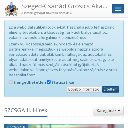
Szeged-Csanád Grosics Akadémia
Men
A labdarúgócsapat hivatalos weboldala.
Ez a weboldal sütiket (cookie-kat) használ a jobb felhasználói
élmény érdekében, a közösségi funkciók biztosításához,
valamint weboldalforgalmunk elemzéséhez.
Ezenkívül közösségi média-, hirdető- és elemező
partnereinkkel megosztjuk az weboldalhasználatodra
vonatkozó adataidat, akik kombinálhatják az adatokat más
olyan adatokkal, amelyeket te adtál meg számukra vagy a te
általad használt más szolgáltatásokból gyűjtöttek. A
weboldalon való böngészés folytatásával hozzájárulsz a sütik
használatához.
Elengedhetetlen
Statisztikai
Bővebb információ
Értettem
SZCSGA II. Hírek
Kategóriák
SZCSGA II.