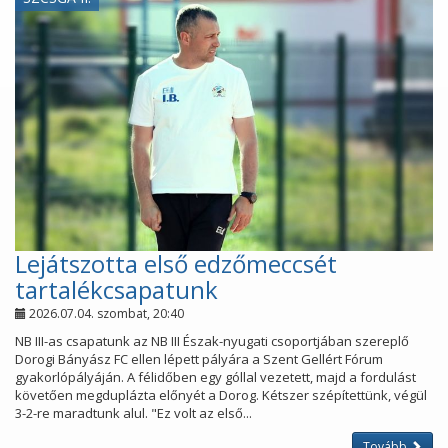
Lejátszotta első edzőmeccsét
tartalékcsapatunk
2026.07.04. szombat, 20:40
NB III-as csapatunk az NB III Észak-nyugati csoportjában szereplő
Dorogi Bányász FC ellen lépett pályára a Szent Gellért Fórum
gyakorlópályáján. A félidőben egy góllal vezetett, majd a fordulást
követően megduplázta előnyét a Dorog. Kétszer szépítettünk, végül
3-2-re maradtunk alul. "Ez volt az első...
Tovább