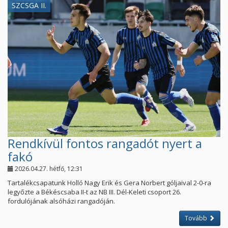
SZCSGA II.
Rendkívül fontos rangadót nyert a
fakó
2026.04.27. hétfő, 12:31
Tartalékcsapatunk Holló Nagy Erik és Gera Norbert góljaival 2-0-ra
legyőzte a Békéscsaba II-t az NB III. Dél-Keleti csoport 26.
fordulójának alsóházi rangadóján.
Tovább