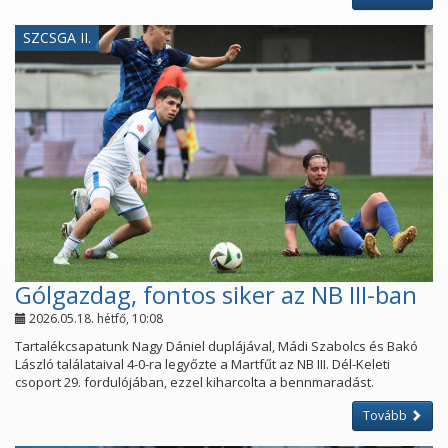
SZCSGA II.
Gólgazdag, fontos siker az NB III-ban
2026.05.18. hétfő, 10:08
Tartalékcsapatunk Nagy Dániel duplájával, Mádi Szabolcs és Bakó
László találataival 4-0-ra legyőzte a Martfűt az NB III. Dél-Keleti
csoport 29. fordulójában, ezzel kiharcolta a bennmaradást.
Tovább