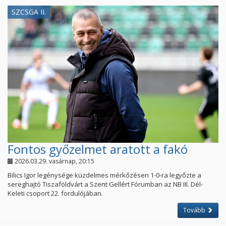
SZCSGA II.
Fontos győzelmet aratott a fakó
2026.03.29. vasárnap, 20:15
Bilics Igor legénysége küzdelmes mérkőzésen 1-0-ra legyőzte a
sereghajtó Tiszaföldvárt a Szent Gellért Fórumban az NB III. Dél-
Keleti csoport 22. fordulójában.
Tovább