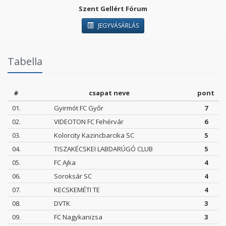
Szent Gellért Fórum
JEGYVÁSÁRLÁS
Tabella
#
csapat neve
pont
01.
Gyirmót FC Győr
7
02.
VIDEOTON FC Fehérvár
6
03.
Kolorcity Kazincbarcika SC
5
04.
TISZAKÉCSKEI LABDARÚGÓ CLUB
5
05.
FC Ajka
4
06.
Soroksár SC
4
07.
KECSKEMÉTI TE
4
08.
DVTK
3
09.
FC Nagykanizsa
3