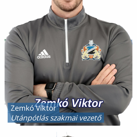
Zemkó Viktor
Utánpótlás szakmai vezető