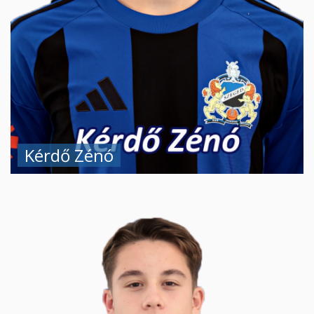
Kérdő Zénó