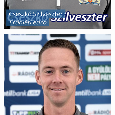
Cseszkó Szilveszter
Erőnléti edző