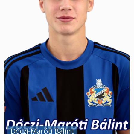
Dóczi-Maróti Bálint