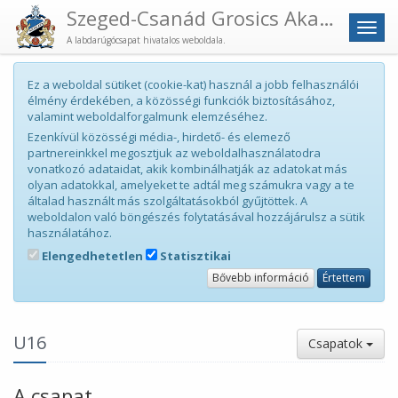
Szeged-Csanád Grosics Akadémia
Men
A labdarúgócsapat hivatalos weboldala.
Ez a weboldal sütiket (cookie-kat) használ a jobb felhasználói
élmény érdekében, a közösségi funkciók biztosításához,
valamint weboldalforgalmunk elemzéséhez.
Ezenkívül közösségi média-, hirdető- és elemező
partnereinkkel megosztjuk az weboldalhasználatodra
vonatkozó adataidat, akik kombinálhatják az adatokat más
olyan adatokkal, amelyeket te adtál meg számukra vagy a te
általad használt más szolgáltatásokból gyűjtöttek. A
weboldalon való böngészés folytatásával hozzájárulsz a sütik
használatához.
Elengedhetetlen
Statisztikai
Bővebb információ
Értettem
U16
Csapatok
A csapat