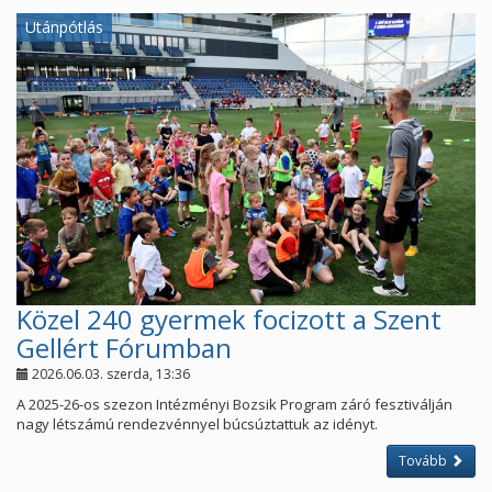
Utánpótlás
Közel 240 gyermek focizott a Szent
Gellért Fórumban
2026.06.03. szerda, 13:36
A 2025-26-os szezon Intézményi Bozsik Program záró fesztiválján
nagy létszámú rendezvénnyel búcsúztattuk az idényt.
Tovább