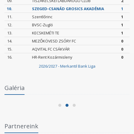
09.
TISZAKÉCSKEI LABDARÚGÓ CLUB
2
10.
SZEGED-CSANÁD GROSICS AKADÉMIA
1
11.
Szentlőrinc
1
12.
BVSC-Zugló
1
13.
KECSKEMÉTI TE
1
14.
MEZŐKÖVESD ZSÓRY FC
0
15.
AQVITAL FC CSÁKVÁR
0
16.
HR-Rent Kozármisleny
0
2026/2027 - Merkantil Bank Liga
Intézményi Bozsik Program a Szent Gellért
Galéria
Fórumban
2026.06.03.
Partnereink