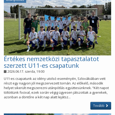
Értékes nemzetközi tapasztalatot
szerzett U11-es csapatunk
2026.06.17. szerda, 19:00
U11-es csapatunk az idény utolsó eseményén, Szlovákiában vett
részt egy nagyon jól megszervezett tornán. Az előkelő, második
helyet sikerült megszerezni utánpótlás együttesünknek. “Két napot
töltöttünk focival, ezek során végig ügyesen játszottak a gyerekek,
azonban a döntőre a két nap alatt lejátsz...
Tovább