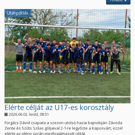
Utánpótlás
Elérte célját az U17-es korosztály
2026.06.02. kedd, 08:51
Forgács Dávid csapata a szezon utolsó hazai bajnokiján Závoda
Zente és Szűts Szilas góljaival 2-1-re legyőzte a Kaposvárt, ezzel
elérte az idény során megfogalmazott célját.