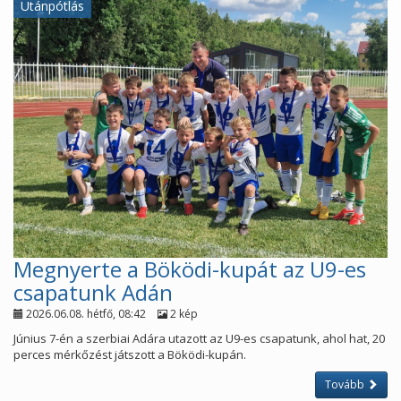
Utánpótlás
Megnyerte a Böködi-kupát az U9-es
csapatunk Adán
2026.06.08. hétfő, 08:42
2 kép
Június 7-én a szerbiai Adára utazott az U9-es csapatunk, ahol hat, 20
perces mérkőzést játszott a Böködi-kupán.
Tovább