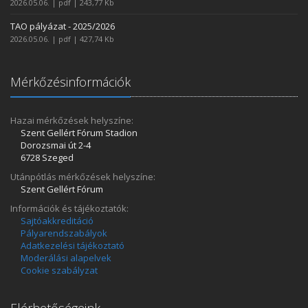
2026.05.06. | pdf | 243,77 Kb
TAO pályázat - 2025/2026
2026.05.06. | pdf | 427,74 Kb
Mérkőzésinformációk
Hazai mérkőzések helyszíne:
Szent Gellért Fórum Stadion
Dorozsmai út 2-4
6728 Szeged
Utánpótlás mérkőzések helyszíne:
Szent Gellért Fórum
Információk és tájékoztatók:
Sajtóakkreditáció
Pályarendszabályok
Adatkezelési tájékoztató
Moderálási alapelvek
Cookie szabályzat
Elérhetőségeink