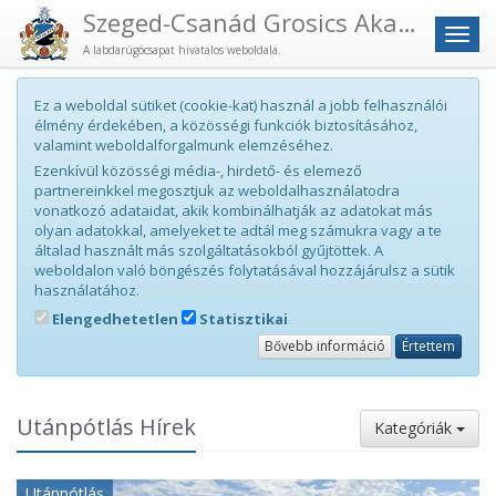
Szeged-Csanád Grosics Akadémia
Men
A labdarúgócsapat hivatalos weboldala.
Ez a weboldal sütiket (cookie-kat) használ a jobb felhasználói
élmény érdekében, a közösségi funkciók biztosításához,
valamint weboldalforgalmunk elemzéséhez.
Ezenkívül közösségi média-, hirdető- és elemező
partnereinkkel megosztjuk az weboldalhasználatodra
vonatkozó adataidat, akik kombinálhatják az adatokat más
olyan adatokkal, amelyeket te adtál meg számukra vagy a te
általad használt más szolgáltatásokból gyűjtöttek. A
weboldalon való böngészés folytatásával hozzájárulsz a sütik
használatához.
Elengedhetetlen
Statisztikai
Bővebb információ
Értettem
Utánpótlás Hírek
Kategóriák
Utánpótlás