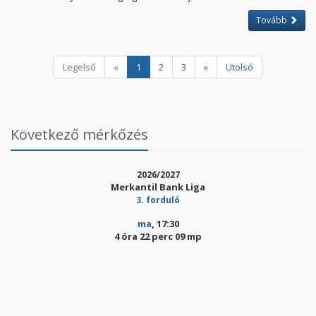
Tovább
Legelső
«
1
2
3
»
Utolsó
Következő mérkőzés
2026/2027
Merkantil Bank Liga
3. forduló
ma
, 17:30
4 óra 22 perc 08 mp