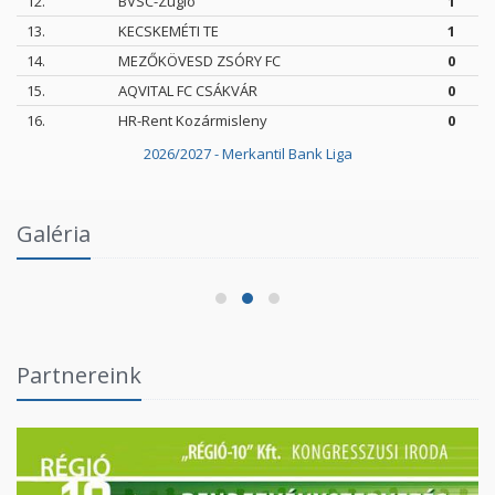
12.
BVSC-Zugló
1
13.
KECSKEMÉTI TE
1
14.
MEZŐKÖVESD ZSÓRY FC
0
15.
AQVITAL FC CSÁKVÁR
0
16.
HR-Rent Kozármisleny
0
2026/2027 - Merkantil Bank Liga
Intézményi Bozsik Program a Szent Gellért
Galéria
Fórumban
2026.06.03.
Partnereink