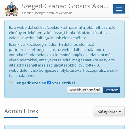
Szeged-Csanád Grosics Akadémia
Men
A labdarúgócsapat hivatalos weboldala.
Ez a weboldal sütiket (cookie-kat) használ a jobb felhasználói
élmény érdekében, a közösségi funkciók biztosításához,
valamint weboldalforgalmunk elemzéséhez.
Ezenkívül közösségi média-, hirdető- és elemező
partnereinkkel megosztjuk az weboldalhasználatodra
vonatkozó adataidat, akik kombinálhatják az adatokat más
olyan adatokkal, amelyeket te adtál meg számukra vagy a te
általad használt más szolgáltatásokból gyűjtöttek. A
weboldalon való böngészés folytatásával hozzájárulsz a sütik
használatához.
Elengedhetetlen
Statisztikai
Bővebb információ
Értettem
Admin Hírek
Kategóriák