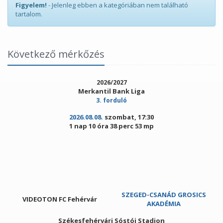
Figyelem!
- Jelenleg ebben a kategóriában nem található
tartalom.
Következő mérkőzés
2026/2027
Merkantil Bank Liga
3. forduló
2026.08.08.
szombat, 17:30
1 nap 10 óra 38 perc 52 mp
SZEGED-CSANÁD GROSICS
VIDEOTON FC Fehérvár
AKADÉMIA
Székesfehérvári Sóstói Stadion