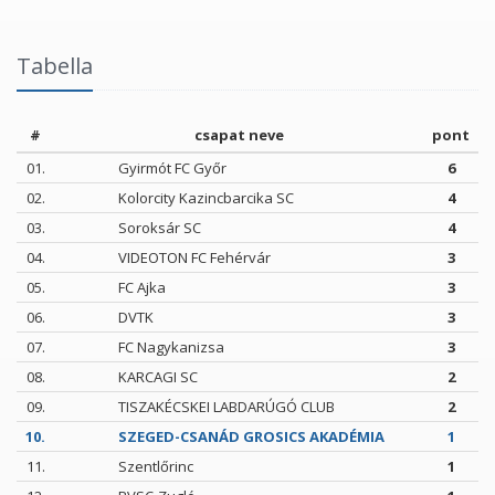
Tabella
#
csapat neve
pont
01.
Gyirmót FC Győr
6
02.
Kolorcity Kazincbarcika SC
4
03.
Soroksár SC
4
04.
VIDEOTON FC Fehérvár
3
05.
FC Ajka
3
06.
DVTK
3
07.
FC Nagykanizsa
3
08.
KARCAGI SC
2
09.
TISZAKÉCSKEI LABDARÚGÓ CLUB
2
10.
SZEGED-CSANÁD GROSICS AKADÉMIA
1
11.
Szentlőrinc
1