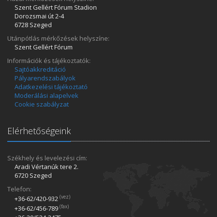
Szent Gellért Fórum Stadion
Dorozsmai út 2-4
6728 Szeged
Utánpótlás mérkőzések helyszíne:
Szent Gellért Fórum
Információk és tájékoztatók:
Sajtóakkreditáció
Pályarendszabályok
Adatkezelési tájékoztató
Moderálási alapelvek
Cookie szabályzat
Elérhetőségeink
Székhely és levelezési cím:
Aradi Vértanúk tere 2.
6720 Szeged
Telefon:
(vez)
+36-62/420­-932
(fax)
+36-62/456­-789