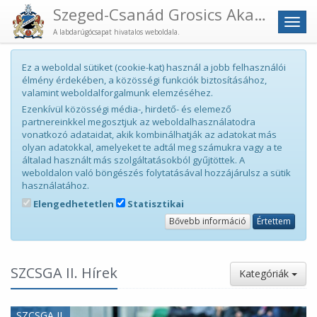
Szeged-Csanád Grosics Akadémia
Men
A labdarúgócsapat hivatalos weboldala.
Ez a weboldal sütiket (cookie-kat) használ a jobb felhasználói
élmény érdekében, a közösségi funkciók biztosításához,
valamint weboldalforgalmunk elemzéséhez.
Ezenkívül közösségi média-, hirdető- és elemező
partnereinkkel megosztjuk az weboldalhasználatodra
vonatkozó adataidat, akik kombinálhatják az adatokat más
olyan adatokkal, amelyeket te adtál meg számukra vagy a te
általad használt más szolgáltatásokból gyűjtöttek. A
weboldalon való böngészés folytatásával hozzájárulsz a sütik
használatához.
Elengedhetetlen
Statisztikai
Bővebb információ
Értettem
SZCSGA II. Hírek
Kategóriák
SZCSGA II.