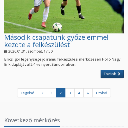
Második csapatunk győzelemmel
kezdte a felkészülést
2026.01.31. szombat, 17:50
Bilics Igor legénysége jó iramú felkészülési mérkőzésen Holló Nagy
Erik duplájával 2-1-re nyert Sándorfalván.
Tovább
Legelső
«
1
2
3
4
»
Utolsó
Következő mérkőzés