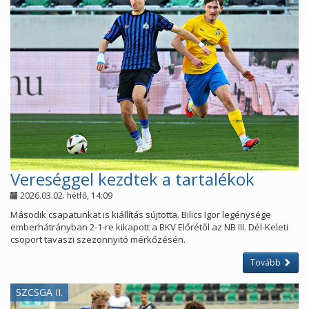
Vereséggel kezdtek a tartalékok
2026.03.02. hétfő, 14:09
Második csapatunkat is kiállítás sújtotta. Bilics Igor legénysége
emberhátrányban 2-1-re kikapott a BKV Előrétől az NB III. Dél-Keleti
csoport tavaszi szezonnyitó mérkőzésén.
Tovább
SZCSGA II.