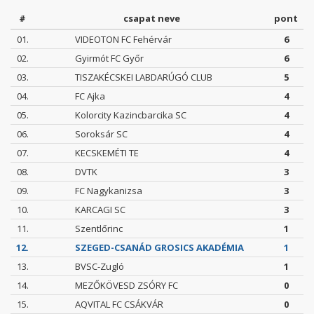
#
csapat neve
pont
01.
VIDEOTON FC Fehérvár
6
02.
Gyirmót FC Győr
6
03.
TISZAKÉCSKEI LABDARÚGÓ CLUB
5
04.
FC Ajka
4
05.
Kolorcity Kazincbarcika SC
4
06.
Soroksár SC
4
07.
KECSKEMÉTI TE
4
08.
DVTK
3
09.
FC Nagykanizsa
3
10.
KARCAGI SC
3
11.
Szentlőrinc
1
12.
SZEGED-CSANÁD GROSICS AKADÉMIA
1
13.
BVSC-Zugló
1
14.
MEZŐKÖVESD ZSÓRY FC
0
15.
AQVITAL FC CSÁKVÁR
0