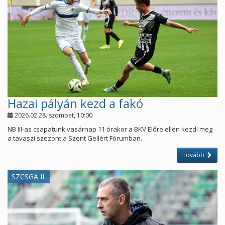
Hazai pályán kezd a fakó
2026.02.28. szombat, 10:00
NB III-as csapatunk vasárnap 11 órakor a BKV Előre ellen kezdi meg
a tavaszi szezont a Szent Gellért Fórumban.
Tovább
SZCSGA II.