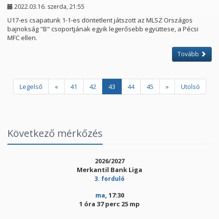
2022.03.16. szerda, 21:55
U17-es csapatunk 1-1-es döntetlent játszott az MLSZ Országos
bajnokság "B" csoportjának egyik legerősebb együttese, a Pécsi
MFC ellen.
Tovább
Legelső
«
41
42
43
44
45
»
Utolsó
Következő mérkőzés
2026/2027
Merkantil Bank Liga
3. forduló
ma
, 17:30
1 óra 37 perc 25 mp