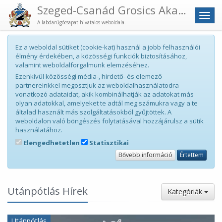
Szeged-Csanád Grosics Akadémia
Men
A labdarúgócsapat hivatalos weboldala.
Ez a weboldal sütiket (cookie-kat) használ a jobb felhasználói
élmény érdekében, a közösségi funkciók biztosításához,
valamint weboldalforgalmunk elemzéséhez.
Ezenkívül közösségi média-, hirdető- és elemező
partnereinkkel megosztjuk az weboldalhasználatodra
vonatkozó adataidat, akik kombinálhatják az adatokat más
olyan adatokkal, amelyeket te adtál meg számukra vagy a te
általad használt más szolgáltatásokból gyűjtöttek. A
weboldalon való böngészés folytatásával hozzájárulsz a sütik
használatához.
Elengedhetetlen
Statisztikai
Bővebb információ
Értettem
Utánpótlás Hírek
Kategóriák
Utánpótlás