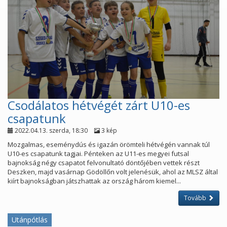
Csodálatos hétvégét zárt U10-es
csapatunk
2022.04.13. szerda, 18:30
3 kép
Mozgalmas, eseménydús és igazán örömteli hétvégén vannak túl
U10-es csapatunk tagjai. Pénteken az U11-es megyei futsal
bajnokság négy csapatot felvonultató döntőjében vettek részt
Deszken, majd vasárnap Gödöllőn volt jelenésük, ahol az MLSZ által
kiírt bajnokságban játszhattak az ország három kiemel...
Tovább
Utánpótlás