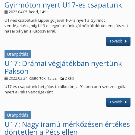
Gyirmóton nyert U17-es csapatunk
2022.04.05. kedd, 14:11
U17-es csapatunk Lippai góljával 1-0-ra nyert a Gyirmót
vendégeként, míg U19-es együttesünk gól nélküli döntetlent játszott
hazai pályán a Kaposvárral.
Tovább
Utánpótlás
U17: Drámai végjátékban nyertünk
Pakson
2022.03.24. csütörtök, 13:32
2 kép
U17-es csapatunk hétgólos találkozón, a 91. percben szerzett góllal
nyert a Paks vendégeként.
Tovább
Utánpótlás
U17: Nagy iramú mérkőzésen értékes
döntetlen a Pécs ellen