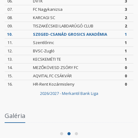
06.
DVTK
3
07.
FC Nagykanizsa
3
08.
KARCAGI SC
2
09.
TISZAKÉCSKEI LABDARÚGÓ CLUB
2
10.
SZEGED-CSANÁD GROSICS AKADÉMIA
1
11.
Szentlőrinc
1
12.
BVSC-Zugló
1
13.
KECSKEMÉTI TE
1
14.
MEZŐKÖVESD ZSÓRY FC
0
15.
AQVITAL FC CSÁKVÁR
0
16.
HR-Rent Kozármisleny
0
2026/2027 - Merkantil Bank Liga
Intézményi Bozsik Program a Szent Gellért
Galéria
Fórumban
2026.06.03.