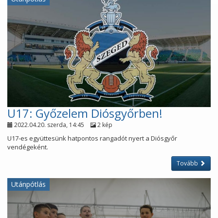
U17: Győzelem Diósgyőrben!
2022.04.20. szerda, 14:45
2 kép
U17-es együttesünk hatpontos rangadót nyert a Diósgyőr
vendégeként.
Tovább
Utánpótlás