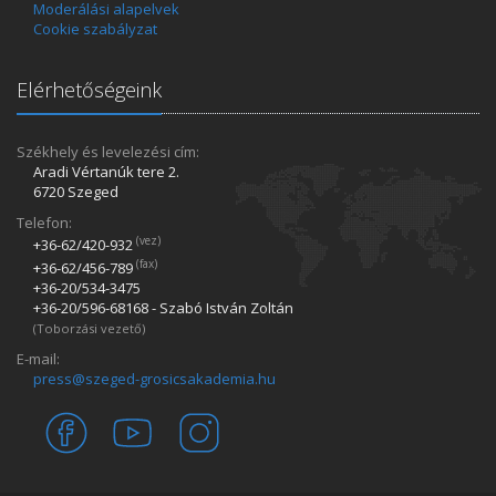
Moderálási alapelvek
Cookie szabályzat
Elérhetőségeink
Székhely és levelezési cím:
Aradi Vértanúk tere 2.
6720 Szeged
Telefon:
(vez)
+36-62/420­-932
(fax)
+36-62/456­-789
+36-20/534­-3475
+36-20/596­-68168 - Szabó István Zoltán
(Toborzási vezető)
E-mail:
press@szeged-grosicsakademia.hu