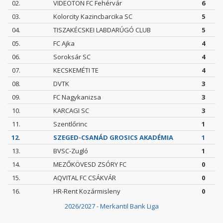
02.
VIDEOTON FC Fehérvár
6
03.
Kolorcity Kazincbarcika SC
5
04.
TISZAKÉCSKEI LABDARÚGÓ CLUB
5
05.
FC Ajka
4
06.
Soroksár SC
4
07.
KECSKEMÉTI TE
4
08.
DVTK
3
09.
FC Nagykanizsa
3
10.
KARCAGI SC
3
11.
Szentlőrinc
1
12.
SZEGED-CSANÁD GROSICS AKADÉMIA
1
13.
BVSC-Zugló
1
14.
MEZŐKÖVESD ZSÓRY FC
0
15.
AQVITAL FC CSÁKVÁR
0
16.
HR-Rent Kozármisleny
0
2026/2027 - Merkantil Bank Liga