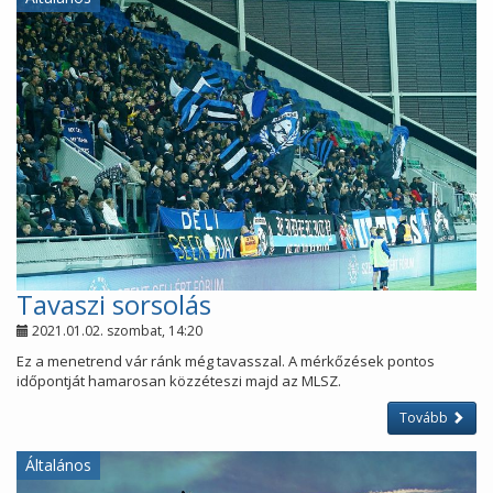
Tavaszi sorsolás
2021.01.02. szombat, 14:20
Ez a menetrend vár ránk még tavasszal. A mérkőzések pontos
időpontját hamarosan közzéteszi majd az MLSZ.
Tovább
Általános