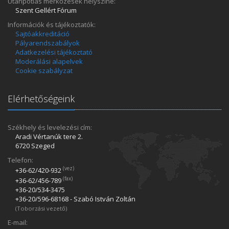
Utánpótlás mérkőzések helyszíne:
Szent Gellért Fórum
Információk és tájékoztatók:
Sajtóakkreditáció
Pályarendszabályok
Adatkezelési tájékoztató
Moderálási alapelvek
Cookie szabályzat
Elérhetőségeink
Székhely és levelezési cím:
Aradi Vértanúk tere 2.
6720 Szeged
Telefon:
(vez)
+36-62/420­-932
(fax)
+36-62/456­-789
+36-20/534­-3475
+36-20/596­-68168 - Szabó István Zoltán
(Toborzási vezető)
E-mail: