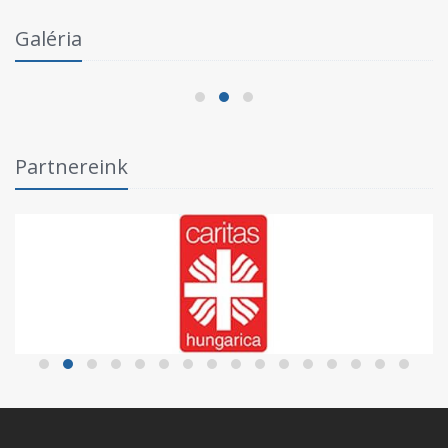
Intézményi Bozsik Program a Szent Gellért
Galéria
Fórumban
2026.06.03.
Partnereink