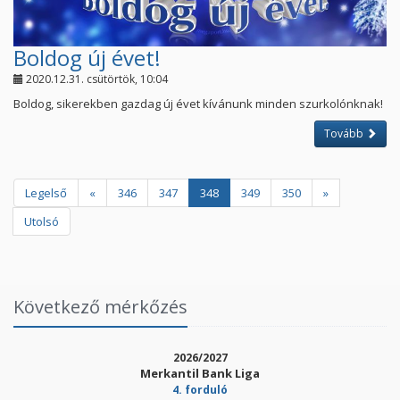
Boldog új évet!
2020.12.31. csütörtök, 10:04
Boldog, sikerekben gazdag új évet kívánunk minden szurkolónknak!
Tovább
Legelső
«
346
347
348
349
350
»
Utolsó
Következő mérkőzés
2026/2027
Merkantil Bank Liga
4. forduló