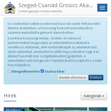
Szeged-Csanád Grosics Akadémia
Men
A labdarúgócsapat hivatalos weboldala.
Ez a weboldal sütiket (cookie-kat) használ a jobb felhasználói
élmény érdekében, a közösségi funkciók biztosításához,
valamint weboldalforgalmunk elemzéséhez.
Ezenkívül közösségi média-, hirdető- és elemező
partnereinkkel megosztjuk az weboldalhasználatodra
vonatkozó adataidat, akik kombinálhatják az adatokat más
olyan adatokkal, amelyeket te adtál meg számukra vagy a te
általad használt más szolgáltatásokból gyűjtöttek. A
weboldalon való böngészés folytatásával hozzájárulsz a sütik
használatához.
Elengedhetetlen
Statisztikai
Bővebb információ
Értettem
Hírek
Kategóriák
Általános