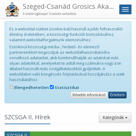
Szeged-Csanád Grosics Akadémia
Men
A labdarúgócsapat hivatalos weboldala.
Ez a weboldal sütiket (cookie-kat) használ a jobb felhasználói
élmény érdekében, a közösségi funkciók biztosításához,
valamint weboldalforgalmunk elemzéséhez.
Ezenkívül közösségi média-, hirdető- és elemező
partnereinkkel megosztjuk az weboldalhasználatodra
vonatkozó adataidat, akik kombinálhatják az adatokat más
olyan adatokkal, amelyeket te adtál meg számukra vagy a te
általad használt más szolgáltatásokból gyűjtöttek. A
weboldalon való böngészés folytatásával hozzájárulsz a sütik
használatához.
Elengedhetetlen
Statisztikai
Bővebb információ
Értettem
SZCSGA II. Hírek
Kategóriák
SZCSGA II.