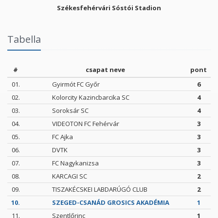
Székesfehérvári Sóstói Stadion
Tabella
#
csapat neve
pont
01.
Gyirmót FC Győr
6
02.
Kolorcity Kazincbarcika SC
4
03.
Soroksár SC
4
04.
VIDEOTON FC Fehérvár
3
05.
FC Ajka
3
06.
DVTK
3
07.
FC Nagykanizsa
3
08.
KARCAGI SC
2
09.
TISZAKÉCSKEI LABDARÚGÓ CLUB
2
10.
SZEGED-CSANÁD GROSICS AKADÉMIA
1
11.
Szentlőrinc
1