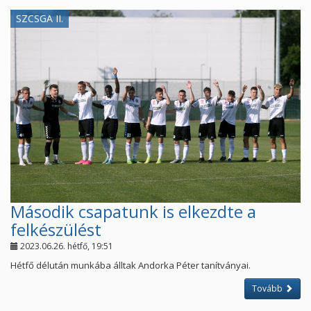
SZCSGA II.
Második csapatunk is elkezdte a
felkészülést
2023.06.26. hétfő, 19:51
Hétfő délután munkába álltak Andorka Péter tanítványai.
Tovább