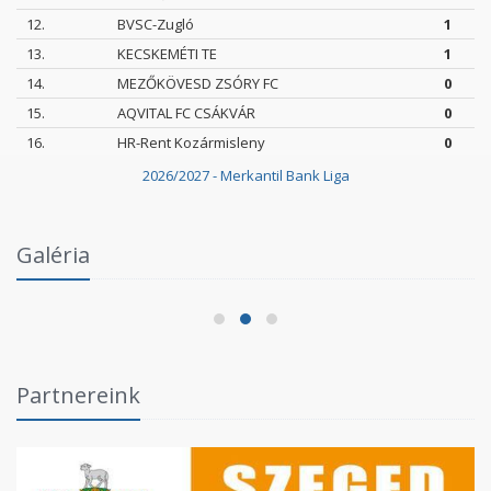
12.
BVSC-Zugló
1
13.
KECSKEMÉTI TE
1
14.
MEZŐKÖVESD ZSÓRY FC
0
15.
AQVITAL FC CSÁKVÁR
0
16.
HR-Rent Kozármisleny
0
2026/2027 - Merkantil Bank Liga
Intézményi Bozsik Program a Szent Gellért
Galéria
Fórumban
2026.06.03.
Partnereink