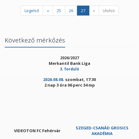
Legelső
«
25
26
27
»
Utolsó
Következő mérkőzés
2026/2027
Merkantil Bank Liga
3. forduló
2026.08.08.
szombat, 17:30
2 nap 3 óra 06 perc 34 mp
SZEGED-CSANÁD GROSICS
VIDEOTON FC Fehérvár
AKADÉMIA