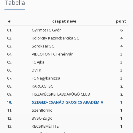
Tabella
#
csapat neve
pont
01.
Gyirmót FC Győr
6
02.
Kolorcity Kazincbarcika SC
4
03.
Soroksár SC
4
04.
VIDEOTON FC Fehérvár
3
05.
FC Ajka
3
06.
DVTK
3
07.
FC Nagykanizsa
3
08.
KARCAGI SC
2
09.
TISZAKÉCSKEI LABDARÚGÓ CLUB
2
10.
SZEGED-CSANÁD GROSICS AKADÉMIA
1
11.
Szentlőrinc
1
12.
BVSC-Zugló
1
13.
KECSKEMÉTI TE
1