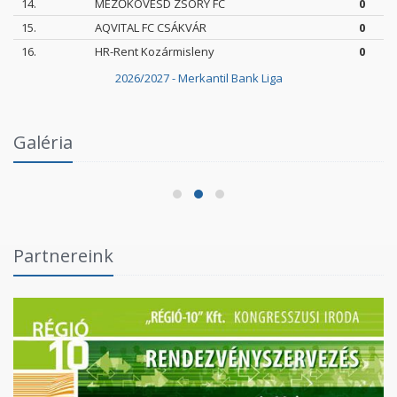
14.
MEZŐKÖVESD ZSÓRY FC
0
15.
AQVITAL FC CSÁKVÁR
0
16.
HR-Rent Kozármisleny
0
2026/2027 - Merkantil Bank Liga
Intézményi Bozsik Program a Szent Gellért
Galéria
Fórumban
2026.06.03.
Partnereink