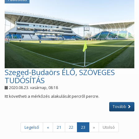
Szeged-Budaörs ÉLŐ, SZÖVEGES
TUDÓSÍTÁS
2020.08.23. vasárnap, 08:18
Itt követheti a mérkőzés alakulását percről percre.
Tovább
Legelső
«
21
22
23
»
Utolsó