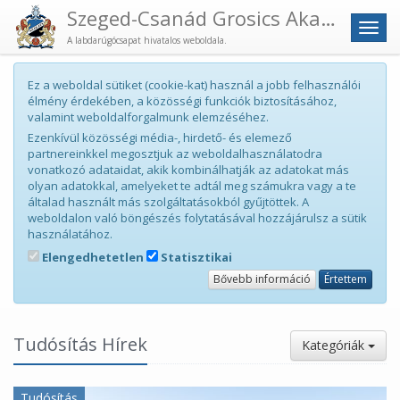
Szeged-Csanád Grosics Akadémia
Men
A labdarúgócsapat hivatalos weboldala.
Ez a weboldal sütiket (cookie-kat) használ a jobb felhasználói
élmény érdekében, a közösségi funkciók biztosításához,
valamint weboldalforgalmunk elemzéséhez.
Ezenkívül közösségi média-, hirdető- és elemező
partnereinkkel megosztjuk az weboldalhasználatodra
vonatkozó adataidat, akik kombinálhatják az adatokat más
olyan adatokkal, amelyeket te adtál meg számukra vagy a te
általad használt más szolgáltatásokból gyűjtöttek. A
weboldalon való böngészés folytatásával hozzájárulsz a sütik
használatához.
Elengedhetetlen
Statisztikai
Bővebb információ
Értettem
Tudósítás Hírek
Kategóriák
Tudósítás