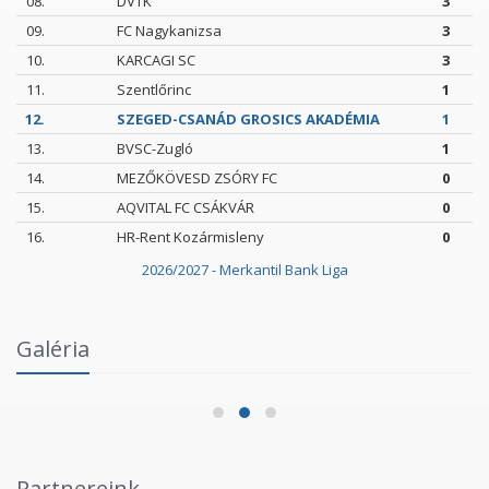
08.
DVTK
3
09.
FC Nagykanizsa
3
10.
KARCAGI SC
3
11.
Szentlőrinc
1
12.
SZEGED-CSANÁD GROSICS AKADÉMIA
1
13.
BVSC-Zugló
1
14.
MEZŐKÖVESD ZSÓRY FC
0
15.
AQVITAL FC CSÁKVÁR
0
16.
HR-Rent Kozármisleny
0
2026/2027 - Merkantil Bank Liga
Intézményi Bozsik Program a Szent Gellért
Galéria
Fórumban
2026.06.03.
Partnereink