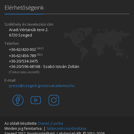
Elérhetőségeink
Székhely és levelezési cím:
Aradi Vértanúk tere 2.
6720 Szeged
Telefon:
(vez)
+36-62/420­-932
(fax)
+36-62/456­-789
+36-20/534­-3475
+36-20/596­-68168 - Szabó István Zoltán
(Toborzási vezető)
E-mail:
press@szeged-grosicsakademia.hu
Az oldalt készítette:
Daniel_Csorba
Minden jog fenntartva. |
Sütikezelés módosítása
Szeged 2011 Sportszolgáltató, Labdarúgó Kft. © 2011-2026