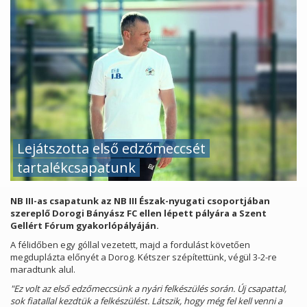
Lejátszotta első edzőmeccsét
tartalékcsapatunk
NB III-as csapatunk az NB III Észak-nyugati csoportjában
szereplő Dorogi Bányász FC ellen lépett pályára a Szent
Gellért Fórum gyakorlópályáján.
A félidőben egy góllal vezetett, majd a fordulást követően
megduplázta előnyét a Dorog. Kétszer szépítettünk, végül 3-2-re
maradtunk alul.
"Ez volt az első edzőmeccsünk a nyári felkészülés során. Új csapattal,
sok fiatallal kezdtük a felkészülést. Látszik, hogy még fel kell venni a