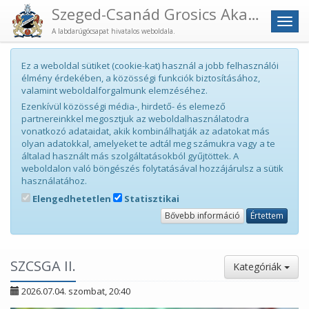
Szeged-Csanád Grosics Akadémia
Men
A labdarúgócsapat hivatalos weboldala.
Ez a weboldal sütiket (cookie-kat) használ a jobb felhasználói
élmény érdekében, a közösségi funkciók biztosításához,
valamint weboldalforgalmunk elemzéséhez.
Ezenkívül közösségi média-, hirdető- és elemező
partnereinkkel megosztjuk az weboldalhasználatodra
vonatkozó adataidat, akik kombinálhatják az adatokat más
olyan adatokkal, amelyeket te adtál meg számukra vagy a te
általad használt más szolgáltatásokból gyűjtöttek. A
weboldalon való böngészés folytatásával hozzájárulsz a sütik
használatához.
Elengedhetetlen
Statisztikai
Bővebb információ
Értettem
SZCSGA II.
Kategóriák
2026.07.04. szombat, 20:40