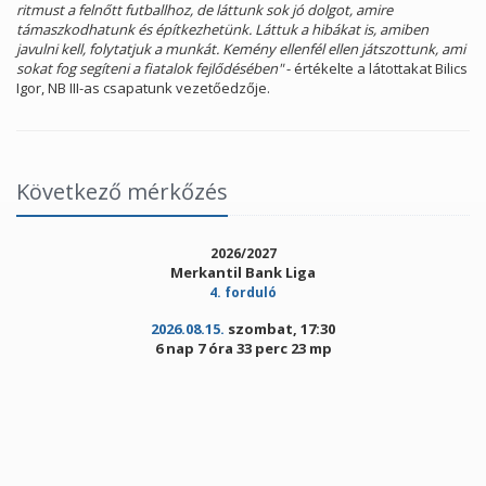
ritmust a felnőtt futballhoz, de láttunk sok jó dolgot, amire
támaszkodhatunk és építkezhetünk. Láttuk a hibákat is, amiben
javulni kell, folytatjuk a munkát. Kemény ellenfél ellen játszottunk, ami
sokat fog segíteni a fiatalok fejlődésében"
- értékelte a látottakat Bilics
Igor, NB III-as csapatunk vezetőedzője.
Következő mérkőzés
2026/2027
Merkantil Bank Liga
4. forduló
2026.08.15.
szombat, 17:30
6 nap 7 óra 33 perc 23 mp