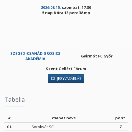
2026.08.15.
szombat, 17:30
5 nap 8 óra 13 perc 38 mp
SZEGED-CSANÁD GROSICS
Gyirmót FC Győr
AKADÉMIA
Szent Gellért Fórum
JEGYVÁSÁRLÁS
Tabella
#
csapat neve
pont
01.
Soroksár SC
7