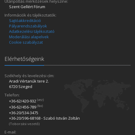
Utánpótlás mérkőzések helyszíne:
Szent Gellért Fórum
Információk és tájékoztatók:
Sajtóakkreditáció
Pályarendszabályok
Adatkezelési tájékoztató
Moderálási alapelvek
Cookie szabályzat
Elérhetőségeink
Székhely és levelezési cím:
Aradi Vértanúk tere 2.
6720 Szeged
Telefon:
(vez)
+36-62/420­-932
(fax)
+36-62/456­-789
+36-20/534­-3475
+36-20/596­-68168 - Szabó István Zoltán
(Toborzási vezető)
E-mail: