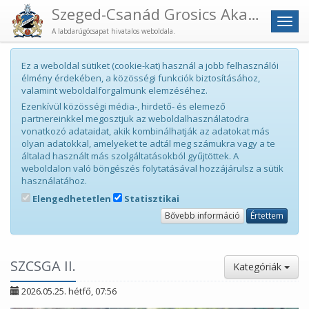
Szeged-Csanád Grosics Akadémia
Men
A labdarúgócsapat hivatalos weboldala.
Ez a weboldal sütiket (cookie-kat) használ a jobb felhasználói
élmény érdekében, a közösségi funkciók biztosításához,
valamint weboldalforgalmunk elemzéséhez.
Ezenkívül közösségi média-, hirdető- és elemező
partnereinkkel megosztjuk az weboldalhasználatodra
vonatkozó adataidat, akik kombinálhatják az adatokat más
olyan adatokkal, amelyeket te adtál meg számukra vagy a te
általad használt más szolgáltatásokból gyűjtöttek. A
weboldalon való böngészés folytatásával hozzájárulsz a sütik
használatához.
Elengedhetetlen
Statisztikai
Bővebb információ
Értettem
SZCSGA II.
Kategóriák
2026.05.25. hétfő, 07:56