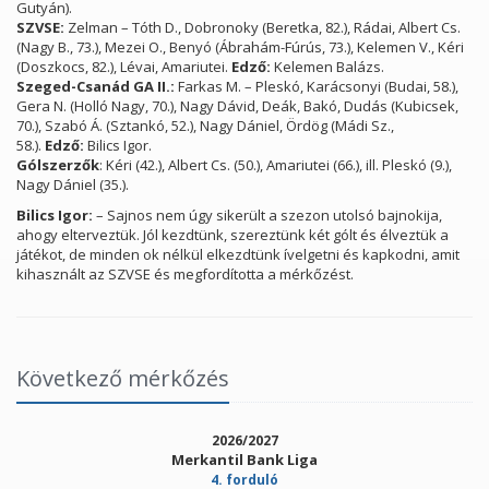
Gutyán).
SZVSE:
Zelman – Tóth D., Dobronoky (Beretka, 82.), Rádai, Albert Cs.
(Nagy B., 73.), Mezei O., Benyó (Ábrahám-Fúrús, 73.), Kelemen V., Kéri
(Doszkocs, 82.), Lévai, Amariutei.
Edző:
Kelemen Balázs.
Szeged-Csanád GA II.:
Farkas M. – Pleskó, Karácsonyi (Budai, 58.),
Gera N. (Holló Nagy, 70.), Nagy Dávid, Deák, Bakó, Dudás (Kubicsek,
70.), Szabó Á. (Sztankó, 52.), Nagy Dániel, Ördög (Mádi Sz.,
58.).
Edző:
Bilics Igor.
Gólszerzők
: Kéri (42.), Albert Cs. (50.), Amariutei (66.), ill. Pleskó (9.),
Nagy Dániel (35.).
Bilics Igor:
– Sajnos nem úgy sikerült a szezon utolsó bajnokija,
ahogy elterveztük. Jól kezdtünk, szereztünk két gólt és élveztük a
játékot, de minden ok nélkül elkezdtünk ívelgetni és kapkodni, amit
kihasznált az SZVSE és megfordította a mérkőzést.
Következő mérkőzés
2026/2027
Merkantil Bank Liga
4. forduló