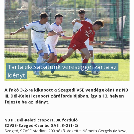
Tartalékcsapatunk vereséggel zárta az
idényt
A fakó 3-2-re kikapott a Szegedi VSE vendégeként az NB
III. Dél-Keleti csoport zárófordulójában, így a 13. helyen
fejezte be az idényt.
NB III. Dél-Keleti csoport, 30. forduló
SZVSE–Szeged-Csanád GA II. 3–2 (1–2)
Szeged, SZVSE-stadion, 200 néző. Vezette: Németh Gergely (Mózsa,