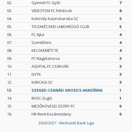
02.
Gyirmót FC Győr
7
03.
VIDEOTON FC Fehérvár
6
04.
Kolorcity Kazincbarcika SC
5
05.
TISZAKÉCSKEI LABDARÚGÓ CLUB
5
06.
FC Ajka
4
07.
Szentlőrinc
4
08.
KECSKEMÉTI TE
4
09.
FC Nagykanizsa
3
10.
AQVITAL FC CSÁKVÁR
3
11.
DVTK
3
12.
KARCAGI SC
3
13.
SZEGED-CSANÁD GROSICS AKADÉMIA
1
14.
BVSC-Zugló
1
15.
MEZŐKÖVESD ZSÓRY FC
0
16.
HR-Rent Kozármisleny
0
2026/2027 - Merkantil Bank Liga