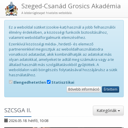
Szeged-Csanád Grosics Akadémia
A labdarúgócsapat hivatalos weboldala.
Ez a weboldal sütiket (cookie-kat) használ a jobb felhasználói
élmény érdekében, a közösségi funkciók biztosításához,
valamint weboldalforgalmunk elemzéséhez.
Ezenkívül közösségi média-, hirdető- és elemező
partnereinkkel megosztjuk az weboldalhasználatodra
vonatkozó adataidat, akik kombinálhatják az adatokat más
olyan adatokkal, amelyeket te adtál meg számukra vagy a te
általad használt más szolgáltatásokból gyűjtöttek. A
weboldalon való böngészés folytatásával hozzájárulsz a sütik
használatához.
Elengedhetetlen
Statisztikai
Bővebb információ
Értettem
SZCSGA II.
Kategóriák
2026.05.18. hétfő, 10:08