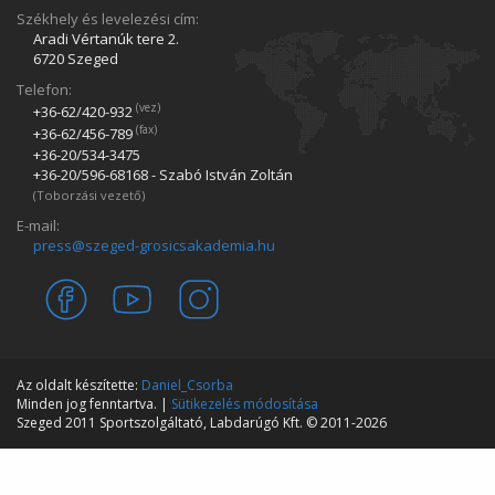
Székhely és levelezési cím:
Aradi Vértanúk tere 2.
6720 Szeged
Telefon:
(vez)
+36-62/420­-932
(fax)
+36-62/456­-789
+36-20/534­-3475
+36-20/596­-68168 - Szabó István Zoltán
(Toborzási vezető)
E-mail:
press@szeged-grosicsakademia.hu
Az oldalt készítette:
Daniel_Csorba
Minden jog fenntartva. |
Sütikezelés módosítása
Szeged 2011 Sportszolgáltató, Labdarúgó Kft. © 2011-2026