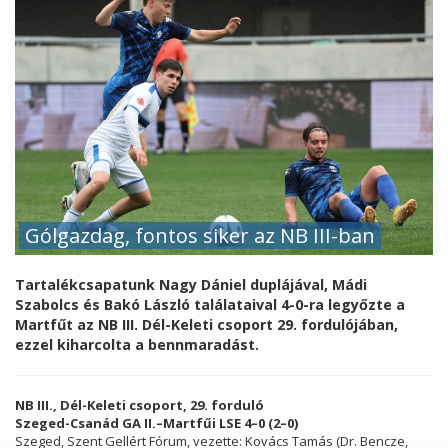
Gólgazdag, fontos siker az NB III-ban
Tartalékcsapatunk Nagy Dániel duplájával, Mádi
Szabolcs és Bakó László találataival 4-0-ra legyőzte a
Martfűt az NB III. Dél-Keleti csoport 29. fordulójában,
ezzel kiharcolta a bennmaradást.
NB III., Dél-Keleti csoport, 29. forduló
Szeged-Csanád GA II.–Martfűi LSE 4–0 (2–0)
Szeged, Szent Gellért Fórum, vezette: Kovács Tamás (Dr. Bencze,