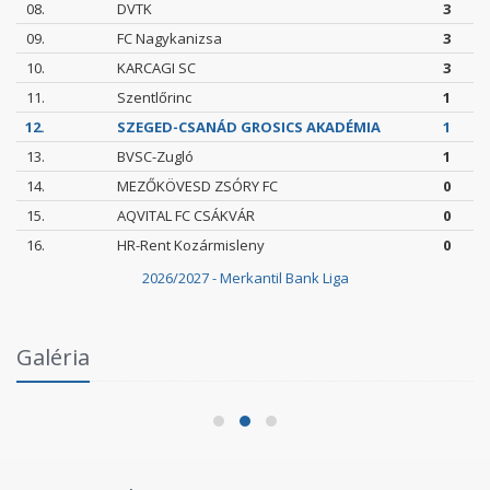
08.
DVTK
3
09.
FC Nagykanizsa
3
10.
KARCAGI SC
3
11.
Szentlőrinc
1
12.
SZEGED-CSANÁD GROSICS AKADÉMIA
1
13.
BVSC-Zugló
1
14.
MEZŐKÖVESD ZSÓRY FC
0
15.
AQVITAL FC CSÁKVÁR
0
16.
HR-Rent Kozármisleny
0
2026/2027 - Merkantil Bank Liga
Intézményi Bozsik Program a Szent Gellért
Galéria
Fórumban
2026.06.03.