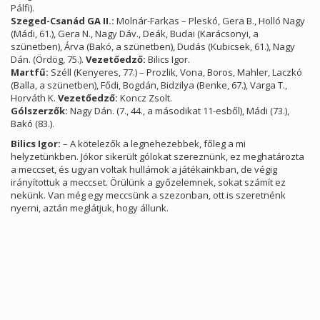
Pálfi).
Szeged-Csanád GA II.:
Molnár-Farkas – Pleskó, Gera B., Holló Nagy
(Mádi, 61.), Gera N., Nagy Dáv., Deák, Budai (Karácsonyi, a
szünetben), Árva (Bakó, a szünetben), Dudás (Kubicsek, 61.), Nagy
Dán. (Ördög, 75.).
Vezetőedző:
Bilics Igor.
Martfű:
Széll (Kenyeres, 77.) – Prozlik, Vona, Boros, Mahler, Laczkó
(Balla, a szünetben), Fődi, Bogdán, Bidzilya (Benke, 67.), Varga T.,
Horváth K.
Vezetőedző:
Koncz Zsolt.
Gólszerzők:
Nagy Dán. (7., 44., a másodikat 11-esből), Mádi (73.),
Bakó (83.).
Bilics Igor:
– A kötelezők a legnehezebbek, főleg a mi
helyzetünkben. Jókor sikerült gólokat szereznünk, ez meghatározta
a meccset, és ugyan voltak hullámok a játékainkban, de végig
irányítottuk a meccset. Örülünk a győzelemnek, sokat számít ez
nekünk. Van még egy meccsünk a szezonban, ott is szeretnénk
nyerni, aztán meglátjuk, hogy állunk.