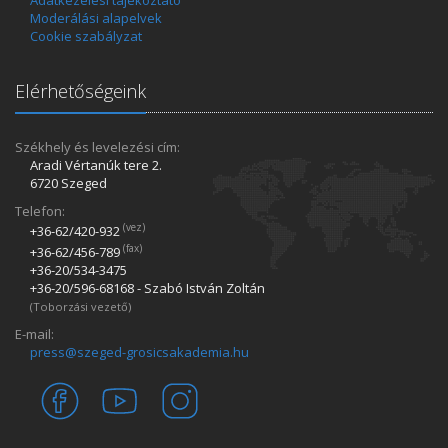
Adatkezelési tájékoztató
Moderálási alapelvek
Cookie szabályzat
Elérhetőségeink
Székhely és levelezési cím:
Aradi Vértanúk tere 2.
6720 Szeged
Telefon:
(vez)
+36-62/420­-932
(fax)
+36-62/456­-789
+36-20/534­-3475
+36-20/596­-68168 - Szabó István Zoltán
(Toborzási vezető)
E-mail:
press@szeged-grosicsakademia.hu