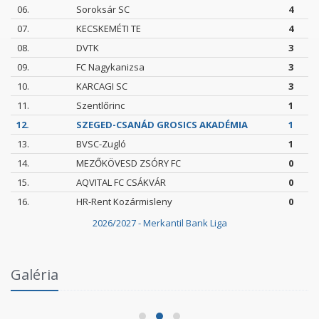
06.
Soroksár SC
4
07.
KECSKEMÉTI TE
4
08.
DVTK
3
09.
FC Nagykanizsa
3
10.
KARCAGI SC
3
11.
Szentlőrinc
1
12.
SZEGED-CSANÁD GROSICS AKADÉMIA
1
13.
BVSC-Zugló
1
14.
MEZŐKÖVESD ZSÓRY FC
0
15.
AQVITAL FC CSÁKVÁR
0
16.
HR-Rent Kozármisleny
0
2026/2027 - Merkantil Bank Liga
Intézményi Bozsik Program a Szent Gellért
Galéria
Fórumban
2026.06.03.