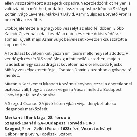
ellen visszatérhetett a szegedi kispadra. Vezetőedzőnk öt helyen is
változtatott a múlt heti, budafoki összecsapáshoz képest: Szilágyi
Zoltán, Vágó Levente, Márkvárt Dávid, Asmir Suljic és Borvető Áron is
bekerült a kezdőbe.
Utóbbi jelentette a legnagyobb veszélyt az első félidőben. Előbb
Kalmár Olivér bal oldali beadása után késztette óriási védésre
Tomas Tujvelt, majd Asmir Suljic beívelését követően csúsztatott a
kapu mellé.
A fordulást követően két igazán említésre méltó helyzet adódott. A
vendégek részéről Szabó Alex gurított mellé ziccerben, majd a
ráadásban egy szabadrúgást követően az előrehúzódó Rjaskó
Mihály veszélyeztetett fejjel, Csontos Dominik azonban a gólvonalról
mentett.
Miután a Kecskemét kikapott Kozármislenyben, ezzel a döntetlennel
biztossá vált, hogy a szezon végén a Vasas mellett a Budapest
Honvéd jut fel az élvonalba.
A Szeged-Csanád GA jövő héten Ajkán vívja idénybeli utolsó
idegenbeli mérkőzését.
Merkantil Bank Liga, 28. forduló
Szeged-Csanád GA–Budapest Honvéd FC 0-0
Szeged,
Szent Gellért Fórum,
1628
néző.
Vezette:
Iványi
Gábor (Ring Kevin, Topálszki Szabin)