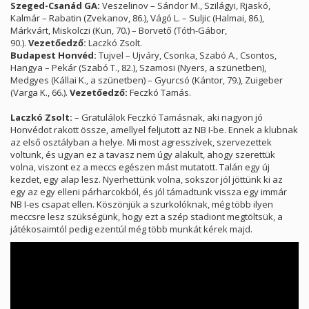
Szeged-
Csanád GA
:
Veszelinov – Sándor M., Szilágyi, Rjaskó,
Kalmár – Rabatin (Zvekanov, 86.), Vágó L. – Suljic (Halmai, 86.),
Márkvárt, Miskolczi (Kun, 70.) – Borvető (Tóth-Gábor,
90.).
Vezetőedző:
Laczkó Zsolt.
B
udapest H
onvéd:
Tujvel – Ujváry, Csonka, Szabó A., Csontos,
Hangya – Pekár (Szabó T., 82.), Szamosi (Nyers, a szünetben),
Medgyes (Kállai K., a szünetben) – Gyurcsó (Kántor, 79.), Zuigeber
(Varga K., 66.).
Vezetőedző:
Feczkó Tamás.
Laczkó Zsolt:
– Gratulálok Feczkó Tamásnak, aki nagyon jó
Honvédot rakott össze, amellyel feljutott az NB I-be. Ennek a klubnak
az első osztályban a helye. Mi most agresszívek, szervezettek
voltunk, és ugyan ez a tavasz nem úgy alakult, ahogy szerettük
volna, viszont ez a meccs egészen mást mutatott. Talán egy új
kezdet, egy alap lesz. Nyerhettünk volna, sokszor jól jöttünk ki az
egy az egy elleni párharcokból, és jól támadtunk vissza egy immár
NB I-es csapat ellen. Köszönjük a szurkolóknak, még több ilyen
meccsre lesz szükségünk, hogy ezt a szép stadiont megtöltsük, a
játékosaimtól pedig ezentúl még több munkát kérek majd.