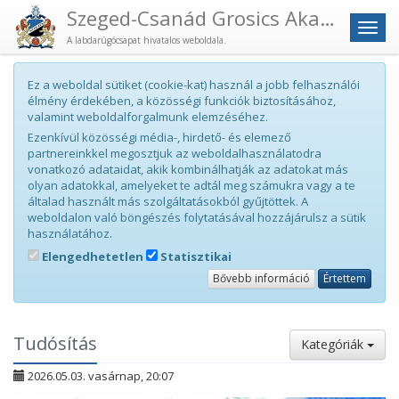
Szeged-Csanád Grosics Akadémia
Men
A labdarúgócsapat hivatalos weboldala.
Ez a weboldal sütiket (cookie-kat) használ a jobb felhasználói
élmény érdekében, a közösségi funkciók biztosításához,
valamint weboldalforgalmunk elemzéséhez.
Ezenkívül közösségi média-, hirdető- és elemező
partnereinkkel megosztjuk az weboldalhasználatodra
vonatkozó adataidat, akik kombinálhatják az adatokat más
olyan adatokkal, amelyeket te adtál meg számukra vagy a te
általad használt más szolgáltatásokból gyűjtöttek. A
weboldalon való böngészés folytatásával hozzájárulsz a sütik
használatához.
Elengedhetetlen
Statisztikai
Bővebb információ
Értettem
Tudósítás
Kategóriák
2026.05.03. vasárnap, 20:07