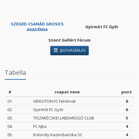
SZEGED-CSANÁD GROSICS
Gyirmót FC Győr
AKADÉMIA
Szent Gellért Fórum
JEGYVÁSÁRLÁS
Tabella
#
csapat neve
pont
01.
VIDEOTON FC Fehérvár
6
02.
Gyirmót FC Győr
6
03.
TISZAKÉCSKEI LABDARÚGÓ CLUB
5
04.
FC Ajka
4
05.
Kolorcity Kazincbarcika SC
4