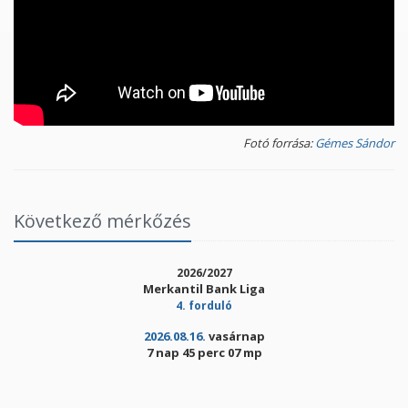
Fotó forrása:
Gémes Sándor
Következő mérkőzés
2026/2027
Merkantil Bank Liga
4. forduló
2026.08.16.
vasárnap
7 nap 45 perc 07 mp