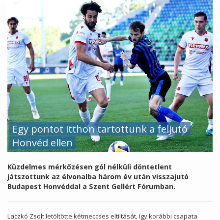
Egy pontot itthon tartottunk a feljutó
Honvéd ellen
Küzdelmes mérkőzésen gól nélküli döntetlent
játszottunk az élvonalba három év után visszajutó
Budapest Honvéddal a Szent Gellért Fórumban.
Laczkó Zsolt letöltötte kétmeccses eltiltását, így korábbi csapata