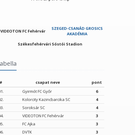
SZEGED-CSANÁD GROSICS
VIDEOTON FC Fehérvár
AKADÉMIA
Székesfehérvári Sóstói Stadion
abella
#
csapat neve
pont
01.
Gyirmót FC Győr
6
02.
Kolorcity Kazincbarcika SC
4
03.
Soroksár SC
4
04.
VIDEOTON FC Fehérvár
3
05.
FC Ajka
3
06.
DVTK
3