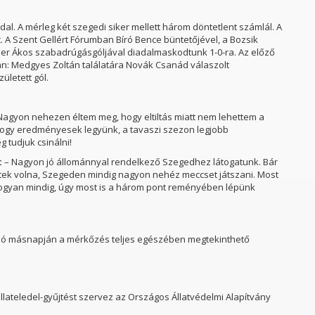
l. A mérleg két szegedi siker mellett három döntetlent számlál. A
. A Szent Gellért Fórumban Bíró Bence büntetőjével, a Bozsik
ber Ákos szabadrúgásgóljával diadalmaskodtunk 1-0-ra. Az előző
an: Medgyes Zoltán találatára Novák Csanád válaszolt
letett gól.
Nagyon nehezen éltem meg, hogy eltiltás miatt nem lehettem a
 hogy eredményesek legyünk, a tavaszi szezon legjobb
 tudjuk csinálni!
:
– Nagyon jó állománnyal rendelkező Szegedhez látogatunk. Bár
tek volna, Szegeden mindig nagyon nehéz meccset játszani. Most
hogyan mindig, úgy most is a három pont reményében lépünk
ozó másnapján a mérkőzés teljes egészében megtekinthető
ateledel-gyűjtést szervez az Országos Állatvédelmi Alapítvány