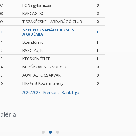
07.
FC Nagykanizsa
3
08.
KARCAGI SC
2
09.
TISZAKÉCSKEI LABDARÚGÓ CLUB
2
SZEGED-CSANÁD GROSICS
0.
1
AKADÉMIA
11.
Szentlőrinc
1
12.
BVSC-Zugló
1
13.
KECSKEMÉTI TE
1
14.
MEZŐKÖVESD ZSÓRY FC
0
15.
AQVITAL FC CSÁKVÁR
0
16.
HR-Rent Kozármisleny
0
2026/2027 - Merkantil Bank Liga
Intézményi Bozsik Program a Szent
aléria
Gellért Fórumban
Szegedi 
2026.06.03.
2026.05.24