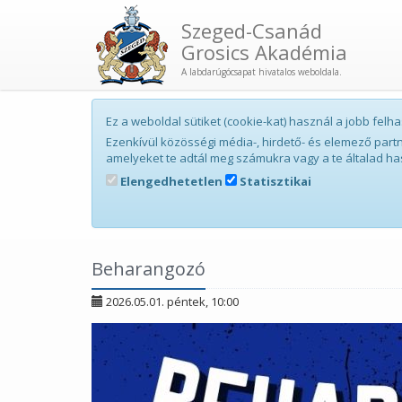
Szeged-Csanád
Grosics Akadémia
A labdarúgócsapat hivatalos weboldala.
Ez a weboldal sütiket (cookie-kat) használ a jobb fe
Ezenkívül közösségi média-, hirdető- és elemező par
amelyeket te adtál meg számukra vagy a te általad ha
Elengedhetetlen
Statisztikai
Beharangozó
2026.05.01. péntek, 10:00