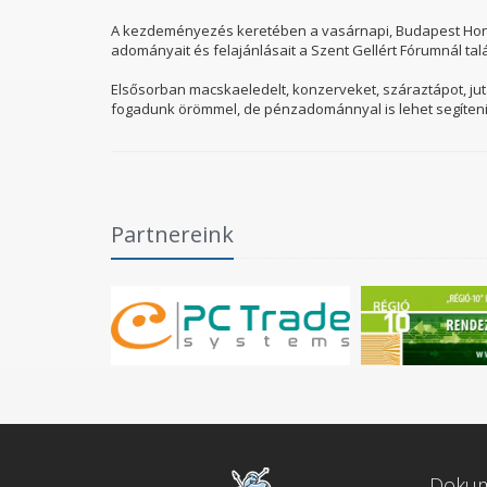
A kezdeményezés keretében a vasárnapi, Budapest Honvé
adományait és felajánlásait a Szent Gellért Fórumnál ta
Elsősorban macskaeledelt, konzerveket, száraztápot, juta
fogadunk örömmel, de pénzadománnyal is lehet segíteni
Partnereink
Doku