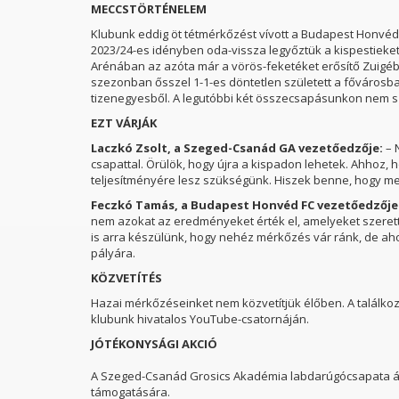
MECCSTÖRTÉNELEM
Klubunk eddig öt tétmérkőzést vívott a Budapest Honvédda
2023/24-es idényben oda-vissza legyőztük a kispestieket
Arénában az azóta már a vörös-feketéket erősítő Zuigé
szezonban ősszel 1-1-es döntetlen született a fővárosb
tizenegyesből. A legutóbbi két összecsapásunkon nem szü
EZT VÁRJÁK
Laczkó Zsolt, a Szeged-Csanád GA vezetőedzője:
– 
csapattal. Örülök, hogy újra a kispadon lehetek. Ahhoz,
teljesítményére lesz szükségünk. Hiszek benne, hogy meg
Feczkó Tamás, a Budapest Honvéd FC vezetőedzője
nem azokat az eredményeket érték el, amelyeket szeret
is arra készülünk, hogy nehéz mérkőzés vár ránk, de a
pályára.
KÖZVETÍTÉS
Hazai mérkőzéseinket nem közvetítjük élőben. A találk
klubunk hivatalos YouTube-csatornáján.
JÓTÉKONYSÁGI AKCIÓ
A Szeged-Csanád Grosics Akadémia labdarúgócsapata áll
támogatására.