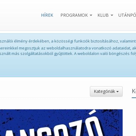
HÍREK
PROGRAMOK
KLUB
UTÁNPÓ
lhasználói élmény érdekében, a közösségi funkciók biztosításához, valam
tnereinkkel megosztjuk az weboldalhasználatodra vonatkozó adataidat, ak
sznált más szolgáltatásokból gyűjtöttek. A weboldalon való böngészés fol
K
Kategóriák