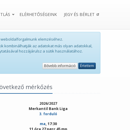
TLÁS
ELÉRHETŐSÉGEINK
JEGY ÉS BÉRLET
int weboldalforgalmunk elemzéséhez.
ik kombinálhatják az adatokat más olyan adatokkal,
ytatásával hozzájárulsz a sütik használatához.
Bővebb információ
Értettem
övetkező mérkőzés
2026/2027
Merkantil Bank Liga
3. forduló
ma
, 17:30
11 óra 27 perc 44 mp