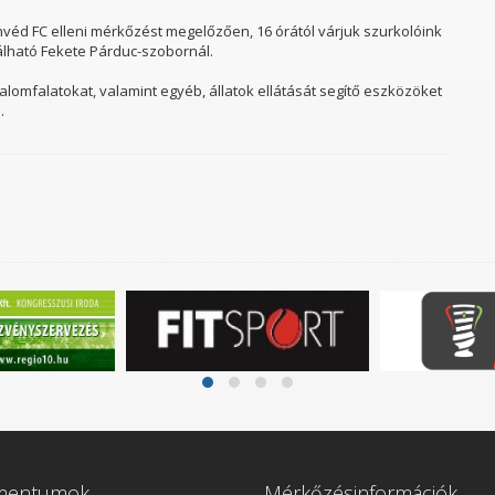
d FC elleni mérkőzést megelőzően, 16 órától várjuk szurkolóink
lálható Fekete Párduc-szobornál.
lomfalatokat, valamint egyéb, állatok ellátását segítő eszközöket
.
mentumok
Mérkőzésinformációk