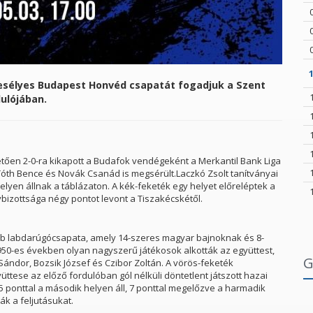
1
kesélyes Budapest Honvéd csapatát fogadjuk a Szent
dulójában.
övetően 2-0-ra kikapott a Budafok vendégeként a Merkantil Bank Liga
Tóth Bence és Novák Csanád is megsérült.Laczkó Zsolt tanítványai
elyen állnak a táblázaton. A kék-feketék egy helyet előreléptek a
izottsága négy pontot levont a Tiszakécskétől.
b labdarúgócsapata, amely 14-szeres magyar bajnoknak és 8-
Utánpótlásunk szezonzáró
0-es években olyan nagyszerű játékosok alkották az együttest,
 3-2
ünnepsége
G
Sándor, Bozsik József és Czibor Zoltán. A vörös-feketék
üttese az előző fordulóban gól nélküli döntetlent játszott hazai
2026.06.10.
55 ponttal a második helyen áll, 7 ponttal megelőzve a harmadik
k a feljutásukat.