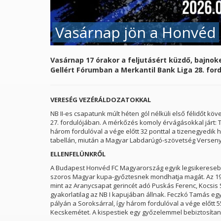
Vasárnap jön a Honvéd
Vasárnap 17 órakor a feljutásért küzdő, bajno
Gellért Fórumban a Merkantil Bank Liga 28. for
VERESÉG VEZÉRÁLDOZATOKKAL
NB II-es csapatunk múlt héten gól nélküli első félidőt k
27. fordulójában. A mérkőzés komoly érvágásokkal járt: 
három fordulóval a vége előtt 32 ponttal a tizenegyedik h
tabellán, miután a Magyar Labdarúgó-szövetség Versenyb
ELLENFELÜNKRŐL
A Budapest Honvéd FC Magyarország egyik legsikereseb
ram a Szent
szoros Magyar kupa-győztesnek mondhatja magát. Az 195
Szegedi VSE–Szeged-Csanád GA II.
mint az Aranycsapat gerincét adó Puskás Ferenc, Kocsis 
gyakorlatilag az NB I kapujában állnak. Feczkó Tamás egy
2026.05.24.
pályán a Soroksárral, így három fordulóval a vége előtt 
Kecskemétet. A kispestiek egy győzelemmel bebiztosítaná