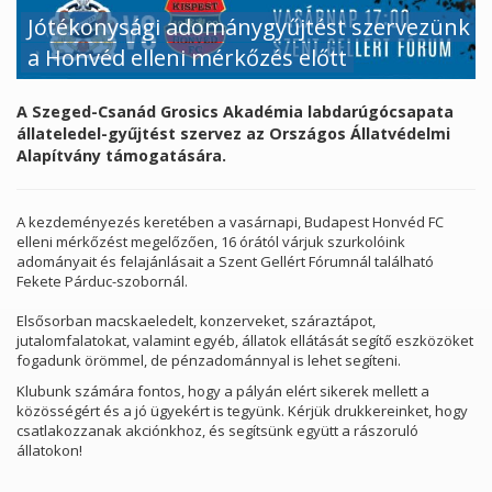
Jótékonysági adománygyűjtést szervezünk
a Honvéd elleni mérkőzés előtt
A Szeged-Csanád Grosics Akadémia labdarúgócsapata
állateledel-gyűjtést szervez az Országos Állatvédelmi
Alapítvány támogatására.
A kezdeményezés keretében a vasárnapi, Budapest Honvéd FC
elleni mérkőzést megelőzően, 16 órától várjuk szurkolóink
adományait és felajánlásait a Szent Gellért Fórumnál található
Fekete Párduc-szobornál.
Elsősorban macskaeledelt, konzerveket, száraztápot,
jutalomfalatokat, valamint egyéb, állatok ellátását segítő eszközöket
fogadunk örömmel, de pénzadománnyal is lehet segíteni.
Klubunk számára fontos, hogy a pályán elért sikerek mellett a
közösségért és a jó ügyekért is tegyünk. Kérjük drukkereinket, hogy
csatlakozzanak akciónkhoz, és segítsünk együtt a rászoruló
állatokon!