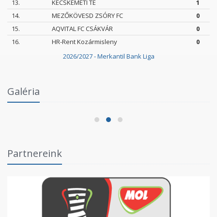
13.
KECSKEMÉTI TE
1
14.
MEZŐKÖVESD ZSÓRY FC
0
15.
AQVITAL FC CSÁKVÁR
0
16.
HR-Rent Kozármisleny
0
2026/2027 - Merkantil Bank Liga
Intézményi Bozsik Program a Szent Gellért
Galéria
Fórumban
2026.06.03.
Partnereink