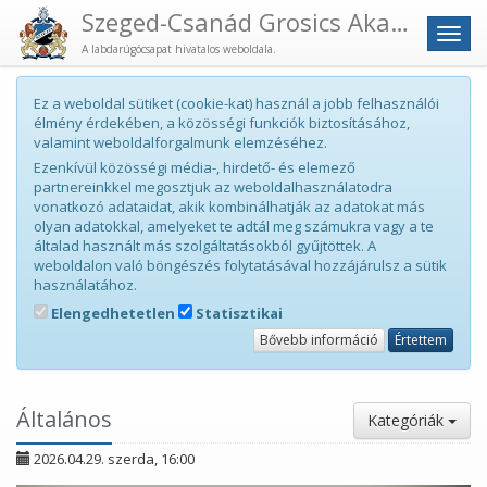
Szeged-Csanád Grosics Akadémia
Men
A labdarúgócsapat hivatalos weboldala.
Ez a weboldal sütiket (cookie-kat) használ a jobb felhasználói
élmény érdekében, a közösségi funkciók biztosításához,
valamint weboldalforgalmunk elemzéséhez.
Ezenkívül közösségi média-, hirdető- és elemező
partnereinkkel megosztjuk az weboldalhasználatodra
vonatkozó adataidat, akik kombinálhatják az adatokat más
olyan adatokkal, amelyeket te adtál meg számukra vagy a te
általad használt más szolgáltatásokból gyűjtöttek. A
weboldalon való böngészés folytatásával hozzájárulsz a sütik
használatához.
Elengedhetetlen
Statisztikai
Bővebb információ
Értettem
Általános
Kategóriák
2026.04.29. szerda, 16:00