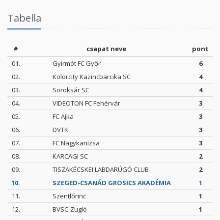
Tabella
#
csapat neve
pont
01.
Gyirmót FC Győr
6
02.
Kolorcity Kazincbarcika SC
4
03.
Soroksár SC
4
04.
VIDEOTON FC Fehérvár
3
05.
FC Ajka
3
06.
DVTK
3
07.
FC Nagykanizsa
3
08.
KARCAGI SC
2
09.
TISZAKÉCSKEI LABDARÚGÓ CLUB
2
10.
SZEGED-CSANÁD GROSICS AKADÉMIA
1
11.
Szentlőrinc
1
12.
BVSC-Zugló
1