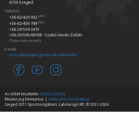
6720 Szeged
Telefon:
(vez)
+36-62/420­-932
(fax)
+36-62/456­-789
+36-20/534­-3475
+36-20/596­-68168 - Szabó István Zoltán
(Toborzási vezető)
E-mail:
press@szeged-grosicsakademia.hu
Az oldalt készítette:
Daniel_Csorba
Minden jog fenntartva. |
Sütikezelés módosítása
Szeged 2011 Sportszolgáltató, Labdarúgó Kft. © 2011-2026