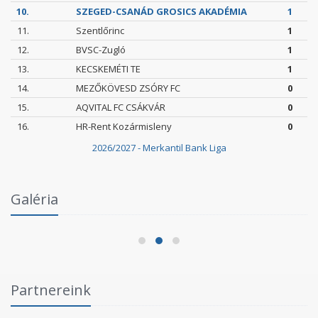
10.
SZEGED-CSANÁD GROSICS AKADÉMIA
1
11.
Szentlőrinc
1
12.
BVSC-Zugló
1
13.
KECSKEMÉTI TE
1
14.
MEZŐKÖVESD ZSÓRY FC
0
15.
AQVITAL FC CSÁKVÁR
0
16.
HR-Rent Kozármisleny
0
2026/2027 - Merkantil Bank Liga
Intézményi Bozsik Program a Szent Gellért
Galéria
Fórumban
2026.06.03.
Partnereink