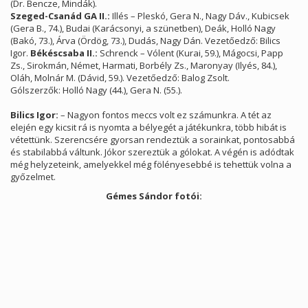
(Dr. Bencze, Mindák).
Szeged-Csanád GA II.:
Illés – Pleskó, Gera N., Nagy Dáv., Kubicsek
(Gera B., 74.), Budai (Karácsonyi, a szünetben), Deák, Holló Nagy
(Bakó, 73.), Árva (Ördög, 73.), Dudás, Nagy Dán. Vezetőedző: Bilics
Igor.
Békéscsaba II.:
Schrenck – Vólent (Kurai, 59.), Mágocsi, Papp
Zs., Sirokmán, Német, Harmati, Borbély Zs., Maronyay (Ilyés, 84.),
Oláh, Molnár M. (Dávid, 59.). Vezetőedző: Balog Zsolt.
Gólszerzők: Holló Nagy (44.), Gera N. (55.).
Bilics Igor:
– Nagyon fontos meccs volt ez számunkra. A tét az
elején egy kicsit rá is nyomta a bélyegét a játékunkra, több hibát is
vétettünk. Szerencsére gyorsan rendeztük a sorainkat, pontosabbá
és stabilabbá váltunk. Jókor szereztük a gólokat. A végén is adódtak
még helyzeteink, amelyekkel még fölényesebbé is tehettük volna a
győzelmet.
Gémes Sándor fotói: