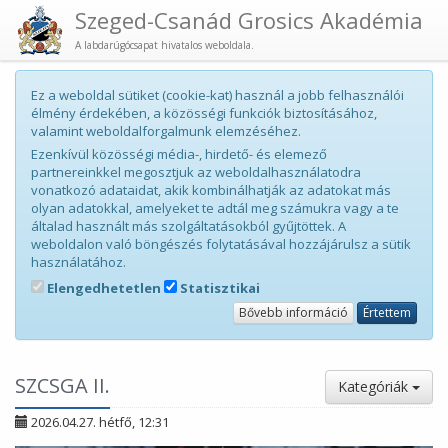
Szeged-Csanád Grosics Akadémia
A labdarúgócsapat hivatalos weboldala.
Ez a weboldal sütiket (cookie-kat) használ a jobb felhasználói
élmény érdekében, a közösségi funkciók biztosításához,
valamint weboldalforgalmunk elemzéséhez.
Ezenkívül közösségi média-, hirdető- és elemező
partnereinkkel megosztjuk az weboldalhasználatodra
vonatkozó adataidat, akik kombinálhatják az adatokat más
olyan adatokkal, amelyeket te adtál meg számukra vagy a te
általad használt más szolgáltatásokból gyűjtöttek. A
weboldalon való böngészés folytatásával hozzájárulsz a sütik
használatához.
Elengedhetetlen
Statisztikai
Bővebb információ
Értettem
SZCSGA II.
Kategóriák
2026.04.27. hétfő, 12:31