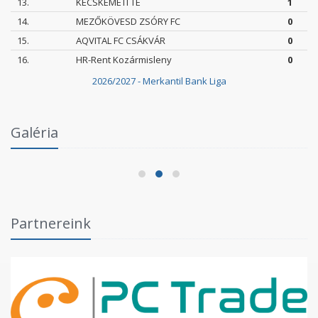
13.
KECSKEMÉTI TE
1
14.
MEZŐKÖVESD ZSÓRY FC
0
15.
AQVITAL FC CSÁKVÁR
0
16.
HR-Rent Kozármisleny
0
2026/2027 - Merkantil Bank Liga
Intézményi Bozsik Program a Szent Gellért
Galéria
Fórumban
2026.06.03.
Partnereink