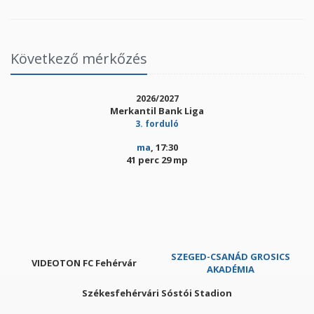
Következő mérkőzés
2026/2027
Merkantil Bank Liga
3. forduló
ma
, 17:30
41 perc 29 mp
SZEGED-CSANÁD GROSICS
VIDEOTON FC Fehérvár
AKADÉMIA
Székesfehérvári Sóstói Stadion