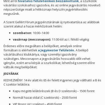
Mint arról
hivatalos felületeinken beszámoltunk
, a szurkolók
vásárlási szokásaihoz igazodva, és az online jegyvásárlás növekvő
népszerűsége miatt a hétköznapi helyszíni jegyértékesítés
megszűnik.
A Szent Gellért Fórum jegypénztárának új nyitvatartása az alábbiak
szerint alakul a hazai mérkőzések hetén:
szombaton:
10:00–14:00
vasárnap (meccsnapon):
11:00-tól az I. félidő végéig
Érdemes előre megváltani a belépőket, amelyek online
formában is elérhetőek
a Jegymester felületén.
A belépő
vásárlásához klubkártya, vagy személyi igazolvány
szükséges. Meccsnapon a jegyvásárlás hosszabb időt vehet
igénybe, ezért arra kérjük a szurkolókat, lehetőség szerint előre
váltsák meg belépőiket.
JEGYÁRAK
KEDVEZMÉNY: 14 év alatt és 65 év felett ingyenes jegy váltható a B és
C szektor lelátóira.
Kapu mögötti lelátórészek (B és D szektorok) – 1500 forint
Normál hazai oldal (C szektorok) – 2500 forint
VIP Bronz (A1 szektor) – 4500 forint