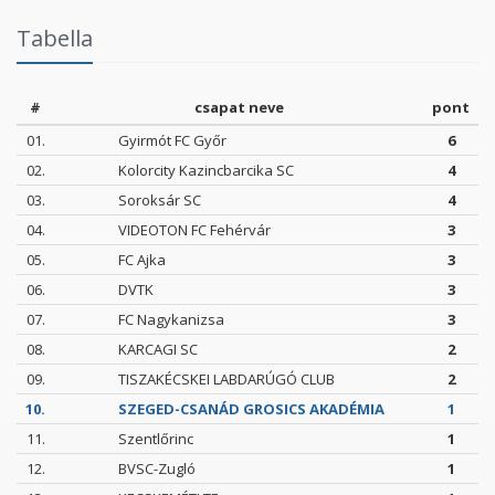
Tabella
#
csapat neve
pont
01.
Gyirmót FC Győr
6
02.
Kolorcity Kazincbarcika SC
4
03.
Soroksár SC
4
04.
VIDEOTON FC Fehérvár
3
05.
FC Ajka
3
06.
DVTK
3
07.
FC Nagykanizsa
3
08.
KARCAGI SC
2
09.
TISZAKÉCSKEI LABDARÚGÓ CLUB
2
10.
SZEGED-CSANÁD GROSICS AKADÉMIA
1
11.
Szentlőrinc
1
12.
BVSC-Zugló
1