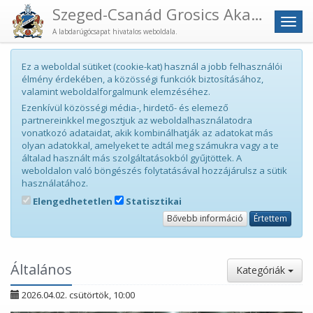
Szeged-Csanád Grosics Akadémia
Men
A labdarúgócsapat hivatalos weboldala.
Ez a weboldal sütiket (cookie-kat) használ a jobb felhasználói
élmény érdekében, a közösségi funkciók biztosításához,
valamint weboldalforgalmunk elemzéséhez.
Ezenkívül közösségi média-, hirdető- és elemező
partnereinkkel megosztjuk az weboldalhasználatodra
vonatkozó adataidat, akik kombinálhatják az adatokat más
olyan adatokkal, amelyeket te adtál meg számukra vagy a te
általad használt más szolgáltatásokból gyűjtöttek. A
weboldalon való böngészés folytatásával hozzájárulsz a sütik
használatához.
Elengedhetetlen
Statisztikai
Bővebb információ
Értettem
Általános
Kategóriák
2026.04.02. csütörtök, 10:00