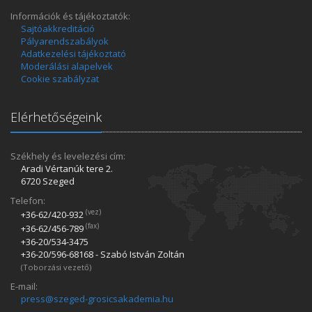
Információk és tájékoztatók:
Sajtóakkreditáció
Pályarendszabályok
Adatkezelési tájékoztató
Moderálási alapelvek
Cookie szabályzat
Elérhetőségeink
Székhely és levelezési cím:
Aradi Vértanúk tere 2.
6720 Szeged
Telefon:
(vez)
+36-62/420­-932
(fax)
+36-62/456­-789
+36-20/534­-3475
+36-20/596­-68168 - Szabó István Zoltán
(Toborzási vezető)
E-mail:
press@szeged-grosicsakademia.hu