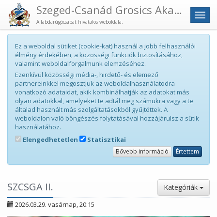
Szeged-Csanád Grosics Akadémia
Men
A labdarúgócsapat hivatalos weboldala.
Ez a weboldal sütiket (cookie-kat) használ a jobb felhasználói
élmény érdekében, a közösségi funkciók biztosításához,
valamint weboldalforgalmunk elemzéséhez.
Ezenkívül közösségi média-, hirdető- és elemező
partnereinkkel megosztjuk az weboldalhasználatodra
vonatkozó adataidat, akik kombinálhatják az adatokat más
olyan adatokkal, amelyeket te adtál meg számukra vagy a te
általad használt más szolgáltatásokból gyűjtöttek. A
weboldalon való böngészés folytatásával hozzájárulsz a sütik
használatához.
Elengedhetetlen
Statisztikai
Bővebb információ
Értettem
SZCSGA II.
Kategóriák
2026.03.29. vasárnap, 20:15