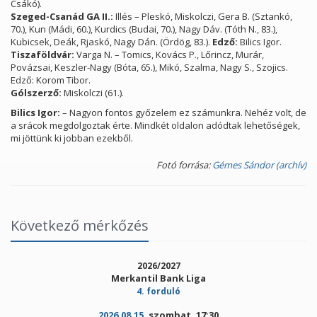
Csákó).
Szeged-Csanád GA II.:
Illés – Pleskó, Miskolczi, Gera B. (Sztankó,
70.), Kun (Mádi, 60.), Kurdics (Budai, 70.), Nagy Dáv. (Tóth N., 83.),
Kubicsek, Deák, Rjaskó, Nagy Dán. (Ördög, 83.).
Edző:
Bilics Igor.
Tiszaföldvár:
Varga N. – Tomics, Kovács P., Lőrincz, Murár,
Povázsai, Keszler-Nagy (Bóta, 65.), Mikó, Szalma, Nagy S., Szojics.
Edző: Korom Tibor.
Gólszerző:
Miskolczi (61.).
Bilics Igor:
– Nagyon fontos győzelem ez számunkra. Nehéz volt, de
a srácok megdolgoztak érte. Mindkét oldalon adódtak lehetőségek,
mi jöttünk ki jobban ezekből.
Fotó forrása:
Gémes Sándor (archív)
Következő mérkőzés
2026/2027
Merkantil Bank Liga
4. forduló
2026.08.15.
szombat, 17:30