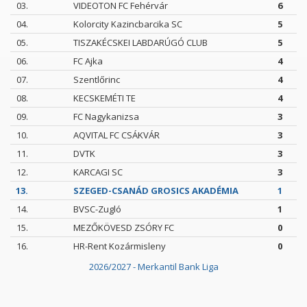
03.
VIDEOTON FC Fehérvár
6
04.
Kolorcity Kazincbarcika SC
5
05.
TISZAKÉCSKEI LABDARÚGÓ CLUB
5
06.
FC Ajka
4
07.
Szentlőrinc
4
08.
KECSKEMÉTI TE
4
09.
FC Nagykanizsa
3
10.
AQVITAL FC CSÁKVÁR
3
11.
DVTK
3
12.
KARCAGI SC
3
13.
SZEGED-CSANÁD GROSICS AKADÉMIA
1
14.
BVSC-Zugló
1
15.
MEZŐKÖVESD ZSÓRY FC
0
16.
HR-Rent Kozármisleny
0
2026/2027 - Merkantil Bank Liga
Intézményi Bozsik Program a Szent Gellért