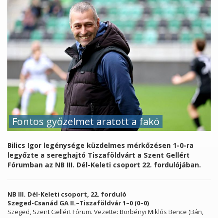
Fontos győzelmet aratott a fakó
Bilics Igor legénysége küzdelmes mérkőzésen 1-0-ra
legyőzte a sereghajtó Tiszaföldvárt a Szent Gellért
Fórumban az NB III. Dél-Keleti csoport 22. fordulójában.
NB III. Dél-Keleti csoport, 22. forduló
Szeged-Csanád GA II.–Tiszaföldvár 1–0 (0–0)
Szeged, Szent Gellért Fórum. Vezette: Borbényi Miklós Bence (Bán,