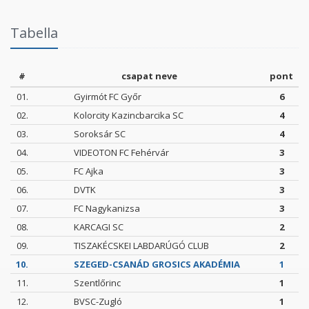
Tabella
#
csapat neve
pont
01.
Gyirmót FC Győr
6
02.
Kolorcity Kazincbarcika SC
4
03.
Soroksár SC
4
04.
VIDEOTON FC Fehérvár
3
05.
FC Ajka
3
06.
DVTK
3
07.
FC Nagykanizsa
3
08.
KARCAGI SC
2
09.
TISZAKÉCSKEI LABDARÚGÓ CLUB
2
10.
SZEGED-CSANÁD GROSICS AKADÉMIA
1
11.
Szentlőrinc
1
12.
BVSC-Zugló
1