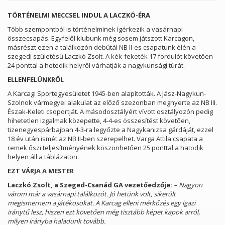
TÖRTÉNELMI MECCSEL INDUL A LACZKÓ-ÉRA
Több szempontból is történelminek ígérkezik a vasárnapi
összecsapás. Egyfelől klubunk még sosem játszott Karcagon,
másrészt ezen a találkozón debütál NB II-es csapatunk élén a
szegedi születésű Laczkó Zsolt. A kék-feketék 17 fordulót követően
24 ponttal a hetedik helyről várhatják a nagykunsági túrát.
ELLENFELÜNKRŐL
A Karcagi Sportegyesületet 1945-ben alapították. A Jász-Nagykun-
Szolnok vármegyei alakulat az előző szezonban megnyerte az NB III.
Észak-Keleti csoportját. A másodosztályért vívott osztályozón pedig
hihetetlen izgalmak közepette, 4-4-es összesítést követően,
tizenegyespárbajban 4-3-ra legyőzte a Nagykanizsa gárdáját, ezzel
18 év után ismét az NB II-ben szerepelhet. Varga Attila csapata a
remek őszi teljesítményének köszönhetően 25 ponttal a hatodik
helyen áll a táblázaton.
EZT VÁRJA A MESTER
Laczkó Zsolt, a Szeged-Csanád GA vezetőedzője:
– Nagyon
várom már a vasárnapi találkozót. Jó hetünk volt, sikerült
megismernem a játékosokat. A Karcag elleni mérkőzés egy igazi
iránytű lesz, hiszen ezt követően még tisztább képet kapok arról,
milyen irányba haladunk tovább.