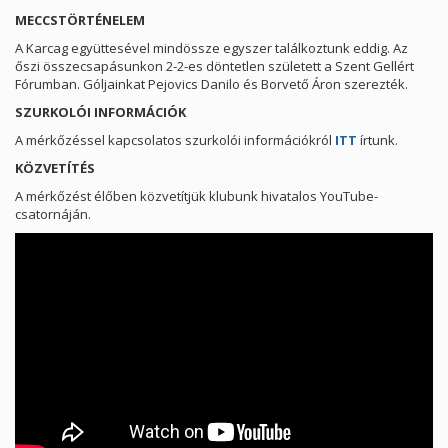
MECCSTÖRTÉNELEM
A Karcag együttesével mindössze egyszer találkoztunk eddig. Az
őszi összecsapásunkon 2-2-es döntetlen született a Szent Gellért
Fórumban. Góljainkat Pejovics Danilo és Borvető Áron szerezték.
SZURKOLÓI INFORMÁCIÓK
A mérkőzéssel kapcsolatos szurkolói információkról
ITT
írtunk.
KÖZVETÍTÉS
A mérkőzést élőben közvetítjük klubunk hivatalos YouTube-
csatornáján.