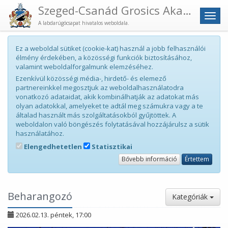
Szeged-Csanád Grosics Akadémia
Men
A labdarúgócsapat hivatalos weboldala.
Ez a weboldal sütiket (cookie-kat) használ a jobb felhasználói
élmény érdekében, a közösségi funkciók biztosításához,
valamint weboldalforgalmunk elemzéséhez.
Ezenkívül közösségi média-, hirdető- és elemező
partnereinkkel megosztjuk az weboldalhasználatodra
vonatkozó adataidat, akik kombinálhatják az adatokat más
olyan adatokkal, amelyeket te adtál meg számukra vagy a te
általad használt más szolgáltatásokból gyűjtöttek. A
weboldalon való böngészés folytatásával hozzájárulsz a sütik
használatához.
Elengedhetetlen
Statisztikai
Bővebb információ
Értettem
Beharangozó
Kategóriák
2026.02.13. péntek, 17:00