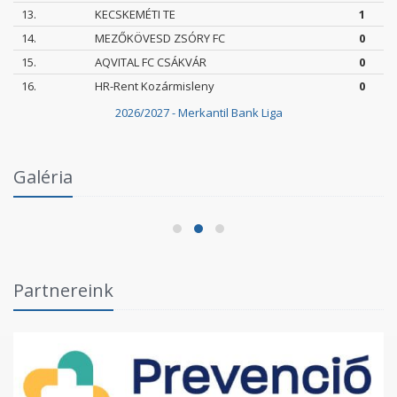
13.
KECSKEMÉTI TE
1
14.
MEZŐKÖVESD ZSÓRY FC
0
15.
AQVITAL FC CSÁKVÁR
0
16.
HR-Rent Kozármisleny
0
2026/2027 - Merkantil Bank Liga
Intézményi Bozsik Program a Szent Gellért
Galéria
Fórumban
2026.06.03.
Partnereink