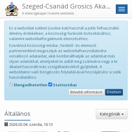
Szeged-Csanád Grosics Akadémia
Men
A labdarúgócsapat hivatalos weboldala.
Ez a weboldal sütiket (cookie-kat) használ a jobb felhasználói
élmény érdekében, a közösségi funkciók biztosításához,
valamint weboldalforgalmunk elemzéséhez.
Ezenkívül közösségi média-, hirdető- és elemező
partnereinkkel megosztjuk az weboldalhasználatodra
vonatkozó adataidat, akik kombinálhatják az adatokat más
olyan adatokkal, amelyeket te adtál meg számukra vagy a te
általad használt más szolgáltatásokból gyűjtöttek. A
weboldalon való böngészés folytatásával hozzájárulsz a sütik
használatához.
Elengedhetetlen
Statisztikai
Bővebb információ
Értettem
Általános
Kategóriák
2026.02.04. szerda, 10:13