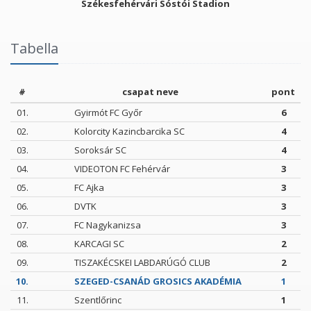
Székesfehérvári Sóstói Stadion
Tabella
#
csapat neve
pont
01.
Gyirmót FC Győr
6
02.
Kolorcity Kazincbarcika SC
4
03.
Soroksár SC
4
04.
VIDEOTON FC Fehérvár
3
05.
FC Ajka
3
06.
DVTK
3
07.
FC Nagykanizsa
3
08.
KARCAGI SC
2
09.
TISZAKÉCSKEI LABDARÚGÓ CLUB
2
10.
SZEGED-CSANÁD GROSICS AKADÉMIA
1
11.
Szentlőrinc
1