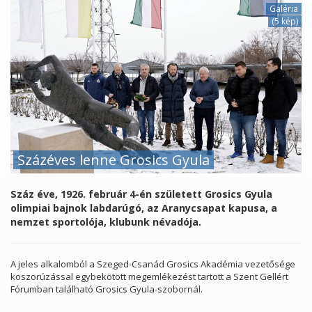
Galéria
(5 kép)
Százéves lenne Grosics Gyula
Száz éve, 1926. február 4-én született Grosics Gyula
olimpiai bajnok labdarúgó, az Aranycsapat kapusa, a
nemzet sportolója, klubunk névadója.
A jeles alkalomból a Szeged-Csanád Grosics Akadémia vezetősége
koszorúzással egybekötött megemlékezést tartott a Szent Gellért
Fórumban található Grosics Gyula-szobornál.