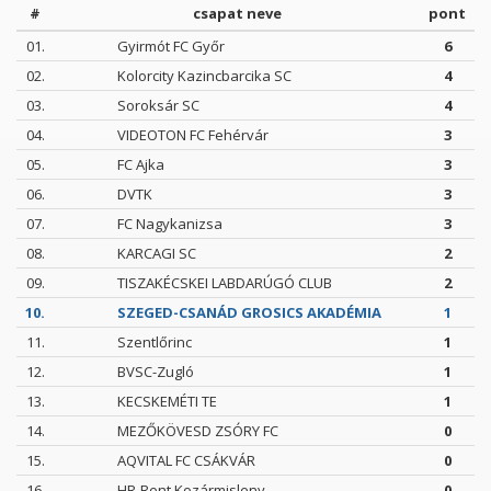
#
csapat neve
pont
01.
Gyirmót FC Győr
6
02.
Kolorcity Kazincbarcika SC
4
03.
Soroksár SC
4
04.
VIDEOTON FC Fehérvár
3
05.
FC Ajka
3
06.
DVTK
3
07.
FC Nagykanizsa
3
08.
KARCAGI SC
2
09.
TISZAKÉCSKEI LABDARÚGÓ CLUB
2
10.
SZEGED-CSANÁD GROSICS AKADÉMIA
1
11.
Szentlőrinc
1
12.
BVSC-Zugló
1
13.
KECSKEMÉTI TE
1
14.
MEZŐKÖVESD ZSÓRY FC
0
15.
AQVITAL FC CSÁKVÁR
0
16.
HR-Rent Kozármisleny
0