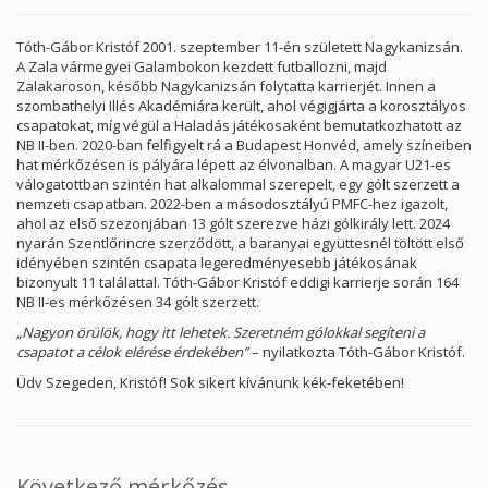
Tóth-Gábor Kristóf 2001. szeptember 11-én született Nagykanizsán.
A Zala vármegyei Galambokon kezdett futballozni, majd
Zalakaroson, később Nagykanizsán folytatta karrierjét. Innen a
szombathelyi Illés Akadémiára került, ahol végigjárta a korosztályos
csapatokat, míg végül a Haladás játékosaként bemutatkozhatott az
NB II-ben. 2020-ban felfigyelt rá a Budapest Honvéd, amely színeiben
hat mérkőzésen is pályára lépett az élvonalban. A magyar U21-es
válogatottban szintén hat alkalommal szerepelt, egy gólt szerzett a
nemzeti csapatban. 2022-ben a másodosztályú PMFC-hez igazolt,
ahol az első szezonjában 13 gólt szerezve házi gólkirály lett. 2024
nyarán Szentlőrincre szerződött, a baranyai együttesnél töltött első
idényében szintén csapata legeredményesebb játékosának
bizonyult 11 találattal. Tóth-Gábor Kristóf eddigi karrierje során 164
NB II-es mérkőzésen 34 gólt szerzett.
„Nagyon örülök, hogy itt lehetek. Szeretném gólokkal segíteni a
csapatot a célok elérése érdekében”
– nyilatkozta Tóth-Gábor Kristóf.
Üdv Szegeden, Kristóf! Sok sikert kívánunk kék-feketében!
Következő mérkőzés