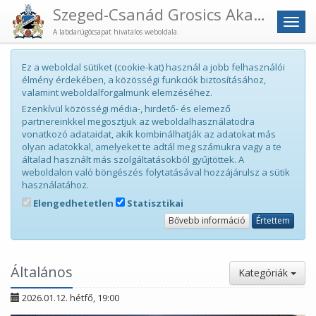
Szeged-Csanád Grosics Akadémia
Men
A labdarúgócsapat hivatalos weboldala.
Ez a weboldal sütiket (cookie-kat) használ a jobb felhasználói
élmény érdekében, a közösségi funkciók biztosításához,
valamint weboldalforgalmunk elemzéséhez.
Ezenkívül közösségi média-, hirdető- és elemező
partnereinkkel megosztjuk az weboldalhasználatodra
vonatkozó adataidat, akik kombinálhatják az adatokat más
olyan adatokkal, amelyeket te adtál meg számukra vagy a te
általad használt más szolgáltatásokból gyűjtöttek. A
weboldalon való böngészés folytatásával hozzájárulsz a sütik
használatához.
Elengedhetetlen
Statisztikai
Bővebb információ
Értettem
Általános
Kategóriák
2026.01.12. hétfő, 19:00