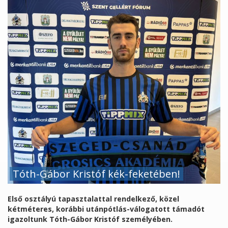
Tóth-Gábor Kristóf kék-feketében!
Első osztályú tapasztalattal rendelkező, közel
kétméteres, korábbi utánpótlás-válogatott támadót
igazoltunk Tóth-Gábor Kristóf személyében.