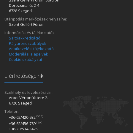
Szent Gellért Fórum Stadion
Dorozsmai út 2-4
6728 Szeged
Utánpótlás mérkőzések helyszíne:
Szent Gellért Fórum
Információk és tájékoztatók:
Sajtóakkreditáció
Pályarendszabályok
Adatkezelési tájékoztató
Moderálási alapelvek
Cookie szabályzat
Elérhetőségeink
Székhely és levelezési cím:
Aradi Vértanúk tere 2.
6720 Szeged
Telefon:
(vez)
+36-62/420­-932
(fax)
+36-62/456­-789
+36-20/534­-3475