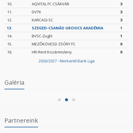
10.
AQVITAL FC CSÁKVÁR
3
11.
DVTK
3
12.
KARCAGI SC
3
13.
SZEGED-CSANÁD GROSICS AKADÉMIA
1
14.
BVSC-Zugló
1
15.
MEZŐKÖVESD ZSÓRY FC
0
16.
HR-Rent Kozármisleny
0
2026/2027 - Merkantil Bank Liga
Intézményi Bozsik Program a Szent Gellért
Galéria
Fórumban
2026.06.03.
Partnereink