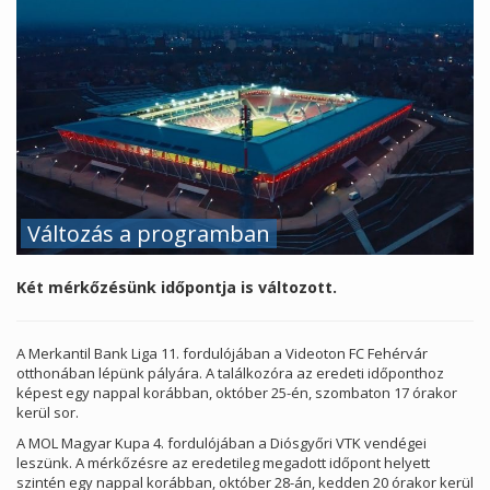
Változás a programban
Két mérkőzésünk időpontja is változott.
A Merkantil Bank Liga 11. fordulójában a Videoton FC Fehérvár
otthonában lépünk pályára. A találkozóra az eredeti időponthoz
képest egy nappal korábban, október 25-én, szombaton 17 órakor
kerül sor.
A MOL Magyar Kupa 4. fordulójában a Diósgyőri VTK vendégei
leszünk. A mérkőzésre az eredetileg megadott időpont helyett
szintén egy nappal korábban, október 28-án, kedden 20 órakor kerül