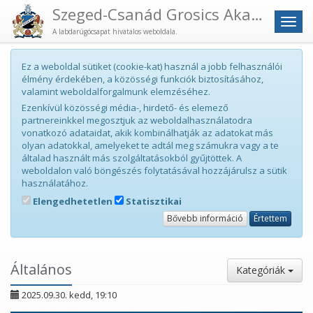
Szeged-Csanád Grosics Akadémia
Men
A labdarúgócsapat hivatalos weboldala.
Ez a weboldal sütiket (cookie-kat) használ a jobb felhasználói
élmény érdekében, a közösségi funkciók biztosításához,
valamint weboldalforgalmunk elemzéséhez.
Ezenkívül közösségi média-, hirdető- és elemező
partnereinkkel megosztjuk az weboldalhasználatodra
vonatkozó adataidat, akik kombinálhatják az adatokat más
olyan adatokkal, amelyeket te adtál meg számukra vagy a te
általad használt más szolgáltatásokból gyűjtöttek. A
weboldalon való böngészés folytatásával hozzájárulsz a sütik
használatához.
Elengedhetetlen
Statisztikai
Bővebb információ
Értettem
Általános
Kategóriák
2025.09.30. kedd, 19:10