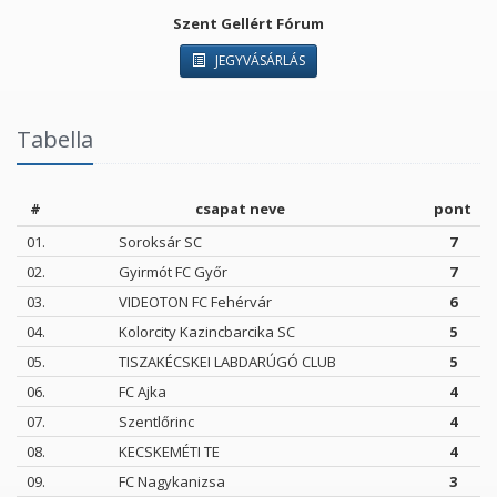
Szent Gellért Fórum
JEGYVÁSÁRLÁS
Tabella
#
csapat neve
pont
01.
Soroksár SC
7
02.
Gyirmót FC Győr
7
03.
VIDEOTON FC Fehérvár
6
04.
Kolorcity Kazincbarcika SC
5
05.
TISZAKÉCSKEI LABDARÚGÓ CLUB
5
06.
FC Ajka
4
07.
Szentlőrinc
4
08.
KECSKEMÉTI TE
4
09.
FC Nagykanizsa
3