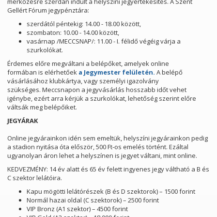
mérkőzésre szerdán indult a helyszíni jegyértékesítés. A Szent
Gellért Fórum jegypénztára:
szerdától péntekig: 14.00 - 18.00 között,
szombaton: 10.00 - 14.00 között,
vasárnap /MECCSNAP/: 11.00 - I. félidő végéig várja a
szurkolókat.
Érdemes előre megváltani a belépőket, amelyek online
formában is elérhetőek
a Jegymester felületén.
A belépő
vásárlásához klubkártya, vagy személyi igazolvány
szükséges. Meccsnapon a jegyvásárlás hosszabb időt vehet
igénybe, ezért arra kérjük a szurkolókat, lehetőség szerint előre
váltsák meg belépőiket.
JEGYÁRAK
Online jegyárainkon idén sem emeltük, helyszíni jegyárainkon pedig
a stadion nyitása óta először, 500 Ft-os emelés történt. Ezáltal
ugyanolyan áron lehet a helyszínen is jegyet váltani, mint online.
KEDVEZMÉNY: 14 év alatt és 65 év felett ingyenes jegy váltható a B és
C szektor lelátóira.
Kapu mögötti lelátórészek (B és D szektorok) – 1500 forint
Normál hazai oldal (C szektorok) – 2500 forint
VIP Bronz (A1 szektor) – 4500 forint