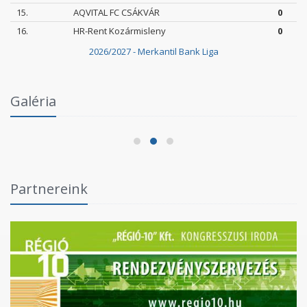
15.
AQVITAL FC CSÁKVÁR
0
16.
HR-Rent Kozármisleny
0
2026/2027 - Merkantil Bank Liga
Intézményi Bozsik Program a Szent Gellért
Galéria
Fórumban
2026.06.03.
Partnereink