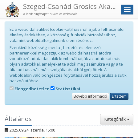
Szeged-Csanád Grosics Akadémia
Men
A labdarúgócsapat hivatalos weboldala.
Ez a weboldal sütiket (cookie-kat) használ a jobb felhasználói
élmény érdekében, a közösségi funkciók biztosításához,
valamint weboldalforgalmunk elemzéséhez.
Ezenkívül közösségi média-, hirdető- és elemező
partnereinkkel megosztjuk az weboldalhasználatodra
vonatkozó adataidat, akik kombinálhatják az adatokat más
olyan adatokkal, amelyeket te adtál meg számukra vagy a te
általad használt más szolgáltatásokból gyűjtöttek. A
weboldalon való böngészés folytatásával hozzájárulsz a sütik
használatához.
Elengedhetetlen
Statisztikai
Bővebb információ
Értettem
Általános
Kategóriák
2025.09.24. szerda, 15:00