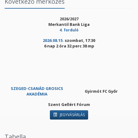
Következő mérkőzés
2026/2027
Merkantil Bank Liga
4. forduló
2026.08.15.
szombat, 17:30
6 nap 2 óra 32 perc 38 mp
SZEGED-CSANÁD GROSICS
Gyirmót FC Győr
AKADÉMIA
Szent Gellért Fórum
JEGYVÁSÁRLÁS
Tabella