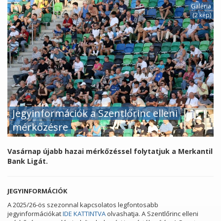
Galéria
(2 kép)
Jegyinformációk a Szentlőrinc elleni
mérkőzésre
Vasárnap újabb hazai mérkőzéssel folytatjuk a Merkantil
Bank Ligát.
JEGYINFORMÁCIÓK
A 2025/26-ös szezonnal kapcsolatos legfontosabb
jegyinformációkat
IDE KATTINTVA
olvashatja. A Szentlőrinc elleni