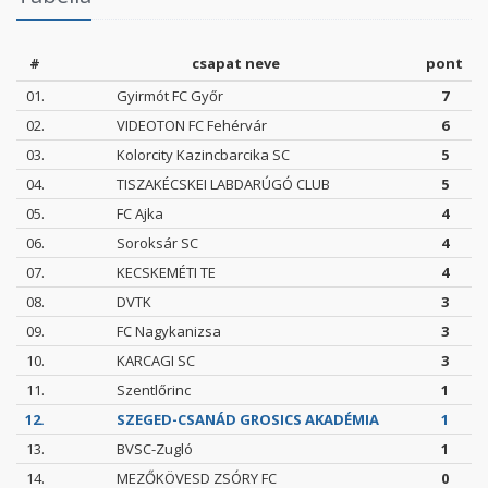
#
csapat neve
pont
01.
Gyirmót FC Győr
7
02.
VIDEOTON FC Fehérvár
6
03.
Kolorcity Kazincbarcika SC
5
04.
TISZAKÉCSKEI LABDARÚGÓ CLUB
5
05.
FC Ajka
4
06.
Soroksár SC
4
07.
KECSKEMÉTI TE
4
08.
DVTK
3
09.
FC Nagykanizsa
3
10.
KARCAGI SC
3
11.
Szentlőrinc
1
12.
SZEGED-CSANÁD GROSICS AKADÉMIA
1
13.
BVSC-Zugló
1
14.
MEZŐKÖVESD ZSÓRY FC
0