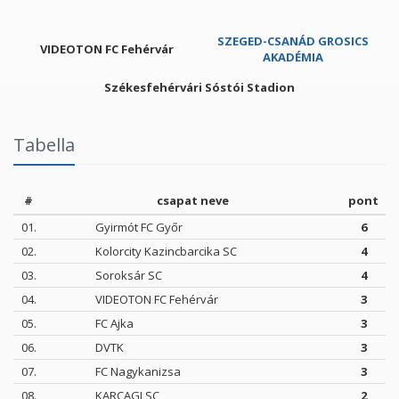
SZEGED-CSANÁD GROSICS
VIDEOTON FC Fehérvár
AKADÉMIA
Székesfehérvári Sóstói Stadion
Tabella
#
csapat neve
pont
01.
Gyirmót FC Győr
6
02.
Kolorcity Kazincbarcika SC
4
03.
Soroksár SC
4
04.
VIDEOTON FC Fehérvár
3
05.
FC Ajka
3
06.
DVTK
3
07.
FC Nagykanizsa
3
08.
KARCAGI SC
2