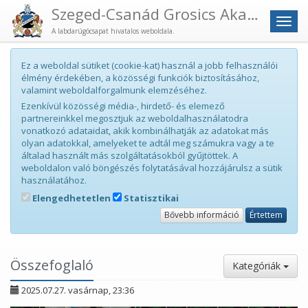
Szeged-Csanád Grosics Akadémia
Men
A labdarúgócsapat hivatalos weboldala.
Ez a weboldal sütiket (cookie-kat) használ a jobb felhasználói
élmény érdekében, a közösségi funkciók biztosításához,
valamint weboldalforgalmunk elemzéséhez.
Ezenkívül közösségi média-, hirdető- és elemező
partnereinkkel megosztjuk az weboldalhasználatodra
vonatkozó adataidat, akik kombinálhatják az adatokat más
olyan adatokkal, amelyeket te adtál meg számukra vagy a te
általad használt más szolgáltatásokból gyűjtöttek. A
weboldalon való böngészés folytatásával hozzájárulsz a sütik
használatához.
Elengedhetetlen
Statisztikai
Bővebb információ
Értettem
Összefoglaló
Kategóriák
2025.07.27. vasárnap, 23:36