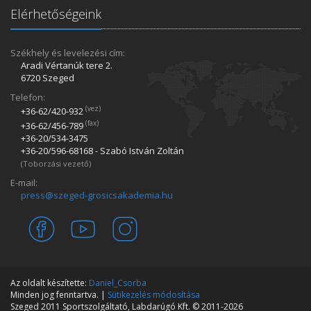
Elérhetőségeink
Székhely és levelezési cím:
Aradi Vértanúk tere 2.
6720 Szeged
Telefon:
(vez)
+36-62/420­-932
(fax)
+36-62/456­-789
+36-20/534­-3475
+36-20/596­-68168 - Szabó István Zoltán
(Toborzási vezető)
E-mail:
press@szeged-grosicsakademia.hu
Az oldalt készítette:
Daniel_Csorba
Minden jog fenntartva. |
Sütikezelés módosítása
Szeged 2011 Sportszolgáltató, Labdarúgó Kft. © 2011-2026