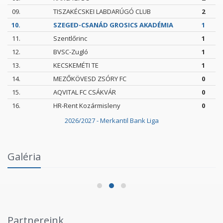
09.
TISZAKÉCSKEI LABDARÚGÓ CLUB
2
10.
SZEGED-CSANÁD GROSICS AKADÉMIA
1
11.
Szentlőrinc
1
12.
BVSC-Zugló
1
13.
KECSKEMÉTI TE
1
14.
MEZŐKÖVESD ZSÓRY FC
0
15.
AQVITAL FC CSÁKVÁR
0
16.
HR-Rent Kozármisleny
0
2026/2027 - Merkantil Bank Liga
Intézményi Bozsik Program a Szent Gellért
Galéria
Fórumban
2026.06.03.
Partnereink