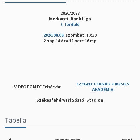
2026/2027
Merkantil Bank Liga
3. forduló
2026.08.08.
szombat, 17:30
2 nap 14 óra 12 perc 16 mp
SZEGED-CSANÁD GROSICS
VIDEOTON FC Fehérvár
AKADÉMIA
Székesfehérvári Sóstói Stadion
Tabella
#
csapat neve
pont