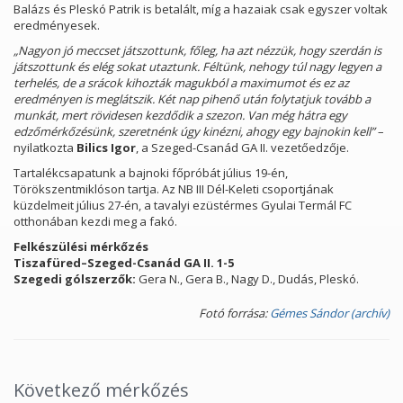
Balázs és Pleskó Patrik is betalált, míg a hazaiak csak egyszer voltak
eredményesek.
„Nagyon jó meccset játszottunk, főleg, ha azt nézzük, hogy szerdán is
játszottunk és elég sokat utaztunk. Féltünk, nehogy túl nagy legyen a
terhelés, de a srácok kihozták magukból a maximumot és ez az
eredményen is meglátszik. Két nap pihenő után folytatjuk tovább a
munkát, mert rövidesen kezdődik a szezon. Van még hátra egy
edzőmérkőzésünk, szeretnénk úgy kinézni, ahogy egy bajnokin kell”
–
nyilatkozta
Bilics Igor
, a Szeged-Csanád GA II. vezetőedzője.
Tartalékcsapatunk a bajnoki főpróbát július 19-én,
Törökszentmiklóson tartja. Az NB III Dél-Keleti csoportjának
küzdelmeit július 27-én, a tavalyi ezüstérmes Gyulai Termál FC
otthonában kezdi meg a fakó.
Felkészülési mérkőzés
Tiszafüred–Szeged-Csanád GA II. 1-5
Szegedi gólszerzők:
Gera N., Gera B., Nagy D., Dudás, Pleskó.
Fotó forrása:
Gémes Sándor (archív)
Következő mérkőzés