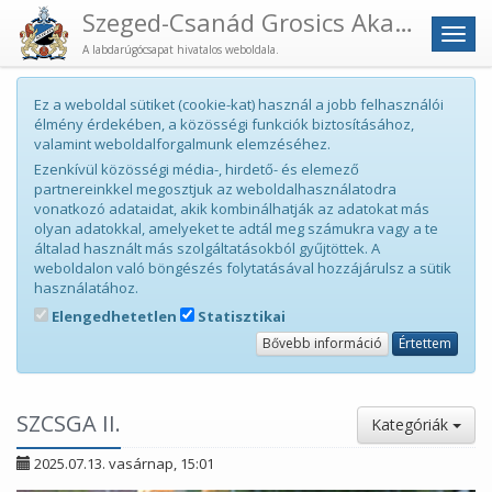
Szeged-Csanád Grosics Akadémia
Men
A labdarúgócsapat hivatalos weboldala.
Ez a weboldal sütiket (cookie-kat) használ a jobb felhasználói
élmény érdekében, a közösségi funkciók biztosításához,
valamint weboldalforgalmunk elemzéséhez.
Ezenkívül közösségi média-, hirdető- és elemező
partnereinkkel megosztjuk az weboldalhasználatodra
vonatkozó adataidat, akik kombinálhatják az adatokat más
olyan adatokkal, amelyeket te adtál meg számukra vagy a te
általad használt más szolgáltatásokból gyűjtöttek. A
weboldalon való böngészés folytatásával hozzájárulsz a sütik
használatához.
Elengedhetetlen
Statisztikai
Bővebb információ
Értettem
SZCSGA II.
Kategóriák
2025.07.13. vasárnap, 15:01