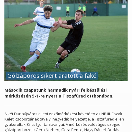
Gólzáporos sikert aratott a fakó
Második csapatunk harmadik nyári felkészülési
mérkőzésén 5-1-re nyert a Tiszafüred otthonában.
A két Dunaújváros elleni edzőmérkőzést követően az NB III. Észak-
Keleti csoportjának tavalyi negyedik helyezettje, a Tiszafüred ellen
gyakoroltak Bilics Igor tanítványai. A mérkőzés valóságos szegedi
gólzáport hozott: Gera Norbert, Gera Bence, Nagy Dániel, Dudás