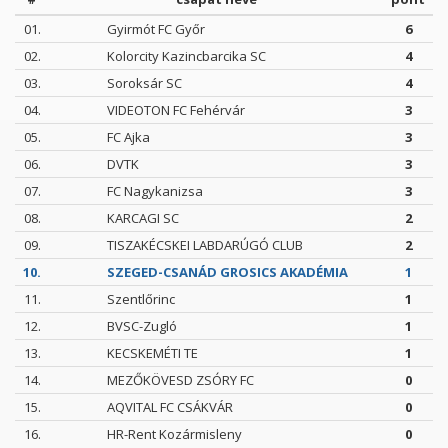
01.
Gyirmót FC Győr
6
02.
Kolorcity Kazincbarcika SC
4
03.
Soroksár SC
4
04.
VIDEOTON FC Fehérvár
3
05.
FC Ajka
3
06.
DVTK
3
07.
FC Nagykanizsa
3
08.
KARCAGI SC
2
09.
TISZAKÉCSKEI LABDARÚGÓ CLUB
2
10.
SZEGED-CSANÁD GROSICS AKADÉMIA
1
11.
Szentlőrinc
1
12.
BVSC-Zugló
1
13.
KECSKEMÉTI TE
1
14.
MEZŐKÖVESD ZSÓRY FC
0
15.
AQVITAL FC CSÁKVÁR
0
16.
HR-Rent Kozármisleny
0