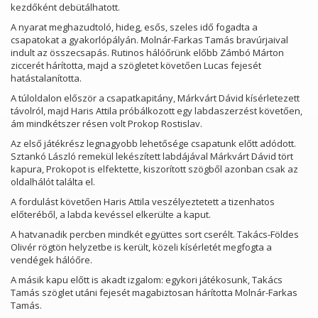
kezdőként debütálhatott.
A nyarat meghazudtoló, hideg, esős, szeles idő fogadta a
csapatokat a gyakorlópályán. Molnár-Farkas Tamás bravúrjaival
indult az összecsapás. Rutinos hálóőrünk előbb Zámbó Márton
ziccerét hárította, majd a szögletet követően Lucas fejesét
hatástalanította.
A túloldalon először a csapatkapitány, Márkvárt Dávid kísérletezett
távolról, majd Haris Attila próbálkozott egy labdaszerzést követően,
ám mindkétszer résen volt Prokop Rostislav.
Az első játékrész legnagyobb lehetősége csapatunk előtt adódott.
Sztankó László remekül lekészített labdájával Márkvárt Dávid tört
kapura, Prokopot is elfektette, kiszorított szögből azonban csak az
oldalhálót találta el.
A fordulást követően Haris Attila veszélyeztetett a tizenhatos
előteréből, a labda kevéssel elkerülte a kaput.
A hatvanadik percben mindkét együttes sort cserélt. Takács-Földes
Olivér rögtön helyzetbe is került, közeli kísérletét megfogta a
vendégek hálóőre.
A másik kapu előtt is akadt izgalom: egykori játékosunk, Takács
Tamás szöglet utáni fejesét magabiztosan hárította Molnár-Farkas
Tamás.