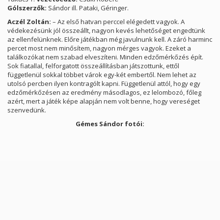
Gólszerzők:
Sándor ill. Pataki, Géringer.
Aczél Zoltán:
– Az első hatvan perccel elégedett vagyok. A
védekezésünk jól összeállt, nagyon kevés lehetőséget engedtünk
az ellenfelünknek. Előre játékban még javulnunk kell. A záró harminc
percet most nem minősítem, nagyon mérges vagyok. Ezeket a
találkozókat nem szabad elveszíteni. Minden edzőmérkőzés épít.
Sok fiatallal, felforgatott összeállításban játszottunk, ettől
függetlenül sokkal többet várok egy-két embertől. Nem lehet az
utolsó percben ilyen kontragólt kapni. Függetlenül attól, hogy egy
edzőmérkőzésen az eredmény másodlagos, ez lelombozó, főleg
azért, mert a játék képe alapján nem volt benne, hogy vereséget
szenvedünk.
Gémes Sándor fotói: