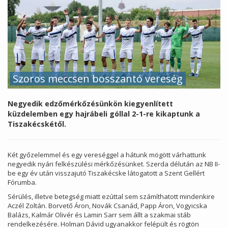
Szoros meccsen bosszantó vereség
Negyedik edzőmérkőzésünkön kiegyenlített
küzdelemben egy hajrábeli góllal 2-1-re kikaptunk a
Tiszakécskétől.
Két győzelemmel és egy vereséggel a hátunk mögött várhattunk
negyedik nyári felkészülési mérkőzésünket. Szerda délután az NB II-
be egy év után visszajutó Tiszakécske látogatott a Szent Gellért
Fórumba.
Sérülés, illetve betegség miatt ezúttal sem számíthatott mindenkire
Aczél Zoltán. Borvető Áron, Novák Csanád, Papp Áron, Vogyicska
Balázs, Kalmár Olivér és Lamin Sarr sem állt a szakmai stáb
rendelkezésére. Holman Dávid ugyanakkor felépült és rögtön