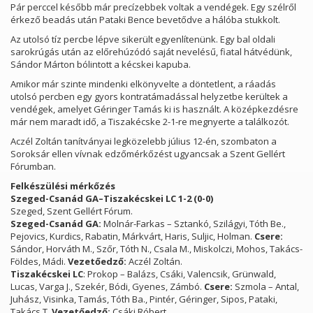
Pár perccel később már precízebbek voltak a vendégek. Egy szélről
érkező beadás után Pataki Bence bevetődve a hálóba stukkolt.
Az utolsó tíz percbe lépve sikerült egyenlítenünk. Egy bal oldali
sarokrúgás után az előrehúzódó saját nevelésű, fiatal hátvédünk,
Sándor Márton bólintott a kécskei kapuba.
Amikor már szinte mindenki elkönyvelte a döntetlent, a ráadás
utolsó percben egy gyors kontratámadással helyzetbe kerültek a
vendégek, amelyet Géringer Tamás ki is használt. A középkezdésre
már nem maradt idő, a Tiszakécske 2-1-re megnyerte a találkozót.
Aczél Zoltán tanítványai legközelebb július 12-én, szombaton a
Soroksár ellen vívnak edzőmérkőzést ugyancsak a Szent Gellért
Fórumban.
Felkészülési mérkőzés
Szeged-Csanád GA–Tiszakécskei LC 1-2 (0-0)
Szeged, Szent Gellért Fórum.
Szeged-Csanád GA:
Molnár-Farkas – Sztankó, Szilágyi, Tóth Be.,
Pejovics, Kurdics, Rabatin, Márkvárt, Haris, Suljic, Holman.
Csere:
Sándor, Horváth M., Szőr, Tóth N., Csala M., Miskolczi, Mohos, Takács-
Földes, Mádi.
Vezetőedző:
Aczél Zoltán.
Tiszakécskei LC
: Prokop – Balázs, Csáki, Valencsik, Grünwald,
Lucas, Varga J., Szekér, Bódi, Gyenes, Zámbó.
Csere:
Szmola – Antal,
Juhász, Visinka, Tamás, Tóth Ba., Pintér, Géringer, Sipos, Pataki,
Takács T.
Vezetőedző:
Csáki Róbert.