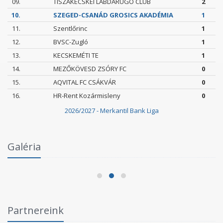
09.
TISZAKÉCSKEI LABDARÚGÓ CLUB
2
10.
SZEGED-CSANÁD GROSICS AKADÉMIA
1
11.
Szentlőrinc
1
12.
BVSC-Zugló
1
13.
KECSKEMÉTI TE
1
14.
MEZŐKÖVESD ZSÓRY FC
0
15.
AQVITAL FC CSÁKVÁR
0
16.
HR-Rent Kozármisleny
0
2026/2027 - Merkantil Bank Liga
Intézményi Bozsik Program a Szent Gellért
Galéria
Fórumban
2026.06.03.
Partnereink