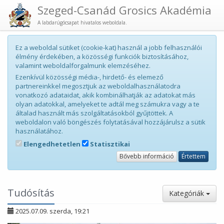
Szeged-Csanád Grosics Akadémia
A labdarúgócsapat hivatalos weboldala.
Ez a weboldal sütiket (cookie-kat) használ a jobb felhasználói
élmény érdekében, a közösségi funkciók biztosításához,
valamint weboldalforgalmunk elemzéséhez.
Ezenkívül közösségi média-, hirdető- és elemező
partnereinkkel megosztjuk az weboldalhasználatodra
vonatkozó adataidat, akik kombinálhatják az adatokat más
olyan adatokkal, amelyeket te adtál meg számukra vagy a te
általad használt más szolgáltatásokból gyűjtöttek. A
weboldalon való böngészés folytatásával hozzájárulsz a sütik
használatához.
Elengedhetetlen
Statisztikai
Bővebb információ
Értettem
Tudósítás
Kategóriák
2025.07.09. szerda, 19:21