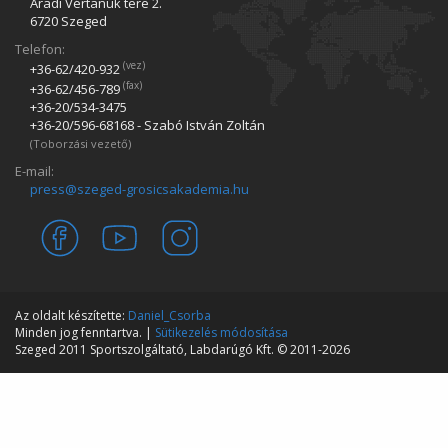
Aradi Vértanúk tere 2.
6720 Szeged
Telefon:
(vez)
+36-62/420­-932
(fax)
+36-62/456­-789
+36-20/534­-3475
+36-20/596­-68168 - Szabó István Zoltán
(Toborzási vezető)
E-mail:
press@szeged-grosicsakademia.hu
Az oldalt készítette:
Daniel_Csorba
Minden jog fenntartva. |
Sütikezelés módosítása
Szeged 2011 Sportszolgáltató, Labdarúgó Kft. © 2011-2026