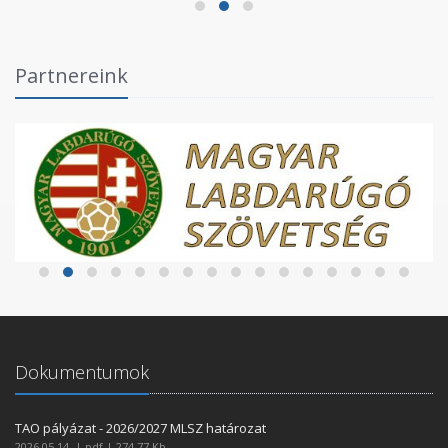
Partnereink
Dokumentumok
TAO pályázat - 2026/2027 MLSZ határozat
2026.05.14. | pdf | 274,77 Kb