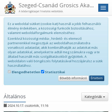
Szeged-Csanád Grosics Akadémia
Men
A labdarúgócsapat hivatalos weboldala.
Ez a weboldal sütiket (cookie-kat) használ a jobb felhasználói
élmény érdekében, a közösségi funkciók biztosításához,
valamint weboldalforgalmunk elemzéséhez.
Ezenkívül közösségi média-, hirdető- és elemező
partnereinkkel megosztjuk az weboldalhasználatodra
vonatkozó adataidat, akik kombinálhatják az adatokat más
olyan adatokkal, amelyeket te adtál meg számukra vagy a te
általad használt más szolgáltatásokból gyűjtöttek. A
weboldalon való böngészés folytatásával hozzájárulsz a sütik
használatához.
Elengedhetetlen
Statisztikai
Bővebb információ
Értettem
Általános
Kategóriák
2024.10.17. csütörtök, 11:16