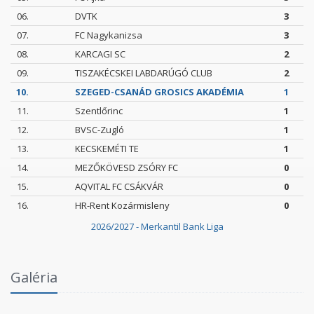
06.
DVTK
3
07.
FC Nagykanizsa
3
08.
KARCAGI SC
2
09.
TISZAKÉCSKEI LABDARÚGÓ CLUB
2
10.
SZEGED-CSANÁD GROSICS AKADÉMIA
1
11.
Szentlőrinc
1
12.
BVSC-Zugló
1
13.
KECSKEMÉTI TE
1
14.
MEZŐKÖVESD ZSÓRY FC
0
15.
AQVITAL FC CSÁKVÁR
0
16.
HR-Rent Kozármisleny
0
2026/2027 - Merkantil Bank Liga
Intézményi Bozsik Program a Szent Gellért
Galéria
Fórumban
2026.06.03.