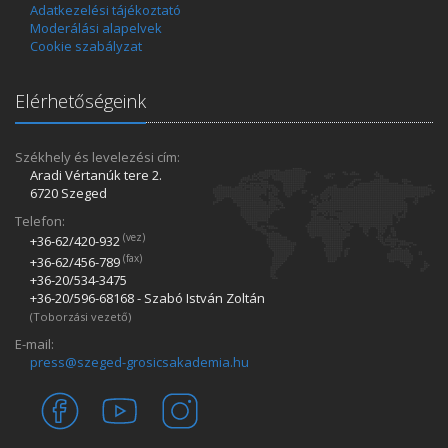
Adatkezelési tájékoztató
Moderálási alapelvek
Cookie szabályzat
Elérhetőségeink
Székhely és levelezési cím:
Aradi Vértanúk tere 2.
6720 Szeged
Telefon:
(vez)
+36-62/420­-932
(fax)
+36-62/456­-789
+36-20/534­-3475
+36-20/596­-68168 - Szabó István Zoltán
(Toborzási vezető)
E-mail:
press@szeged-grosicsakademia.hu