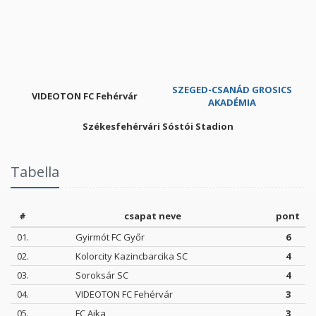
SZEGED-CSANÁD GROSICS
VIDEOTON FC Fehérvár
AKADÉMIA
Székesfehérvári Sóstói Stadion
Tabella
#
csapat neve
pont
01.
Gyirmót FC Győr
6
02.
Kolorcity Kazincbarcika SC
4
03.
Soroksár SC
4
04.
VIDEOTON FC Fehérvár
3
05.
FC Ajka
3