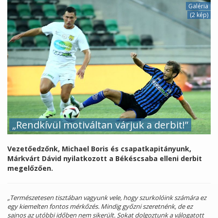
Galéria
(2 kép)
„Rendkívül motiváltan várjuk a derbit!”
Vezetőedzőnk, Michael Boris és csapatkapitányunk,
Márkvárt Dávid nyilatkozott a Békéscsaba elleni derbit
megelőzően.
„Természetesen tisztában vagyunk vele, hogy szurkolóink számára ez
egy kiemelten fontos mérkőzés. Mindig győzni szeretnénk, de ez
sajnos az utóbbi időben nem sikerült. Sokat dolgoztunk a válogatott