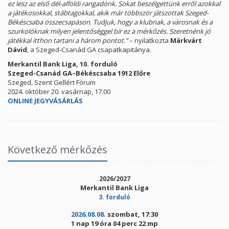
ez lesz az első dél-alföldi rangadónk. Sokat beszélgettünk erről azokkal
a játékosokkal, stábtagokkal, akik már többször játszottak Szeged-
Békéscsaba összecsapáson. Tudjuk, hogy a klubnak, a városnak és a
szurkolóknak milyen jelentőséggel bír ez a mérkőzés. Szeretnénk jó
játékkal itthon tartani a három pontot.”
– nyilatkozta
Márkvárt
Dávid
, a Szeged-Csanád GA csapatkapitánya.
Merkantil Bank Liga, 10. forduló
Szeged-Csanád GA–Békéscsaba 1912 Előre
Szeged, Szent Gellért Fórum
2024. október 20. vasárnap, 17.00
ONLINE JEGYVÁSÁRLÁS
Következő mérkőzés
2026/2027
Merkantil Bank Liga
3. forduló
2026.08.08.
szombat, 17:30
1 nap 19 óra 04 perc 22 mp