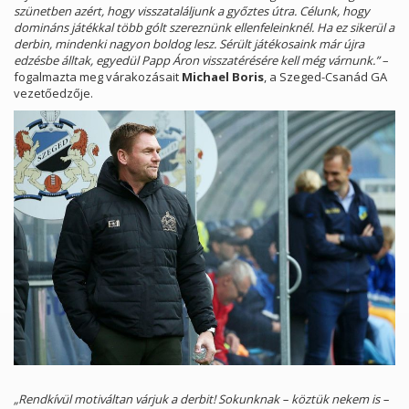
szünetben azért, hogy visszataláljunk a győztes útra. Célunk, hogy
domináns játékkal több gólt szereznünk ellenfeleinknél. Ha ez sikerül a
derbin, mindenki nagyon boldog lesz. Sérült játékosaink már újra
edzésbe álltak, egyedül Papp Áron visszatérésére kell még várnunk.”
–
fogalmazta meg várakozásait
Michael Boris
, a Szeged-Csanád GA
vezetőedzője.
„Rendkívül motiváltan várjuk a derbit! Sokunknak – köztük nekem is –