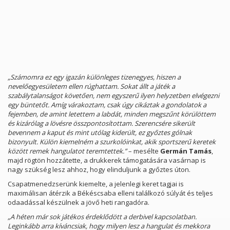
„Számomra ez egy igazán különleges tizenegyes, hiszen a
nevelőegyesületem ellen rúghattam. Sokat állt a játék a
szabálytalanságot követően, nem egyszerű ilyen helyzetben elvégezni
egy büntetőt. Amíg várakoztam, csak úgy cikáztak a gondolatok a
fejemben, de amint letettem a labdát, minden megszűnt körülöttem
és kizárólag a lövésre összpontosítottam. Szerencsére sikerült
bevennem a kaput és mint utólag kiderült, ez győztes gólnak
bizonyult. Külön kiemelném a szurkolóinkat, akik sportszerű keretek
között remek hangulatot teremtettek.”
– mesélte
Germán Tamás
,
majd rögtön hozzátette, a drukkerek támogatására vasárnap is
nagy szükség lesz ahhoz, hogy elinduljunk a győztes úton.
Csapatmenedzserünk kiemelte, a jelenlegi keret tagjai is
maximálisan átérzik a Békéscsaba elleni találkozó súlyát és teljes
odaadással készülnek a jövő heti rangadóra.
„A héten már sok játékos érdeklődött a derbivel kapcsolatban.
Leginkább arra kíváncsiak, hogy milyen lesz a hangulat és mekkora