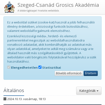
Szeged-Csanád Grosics Akadémia
A labdarúgócsapat hivatalos weboldala.
Ez a weboldal sütiket (cookie-kat) használ a jobb felhasználói
élmény érdekében, a közösségi funkciók biztosításához,
valamint weboldalforgalmunk elemzéséhez.
Ezenkívül közösségi média-, hirdető- és elemező
partnereinkkel megosztjuk az weboldalhasználatodra
vonatkozó adataidat, akik kombinálhatják az adatokat más
olyan adatokkal, amelyeket te adtál meg számukra vagy a te
általad használt más szolgáltatásokból gyűjtöttek. A
weboldalon való böngészés folytatásával hozzájárulsz a sütik
használatához.
Elengedhetetlen
Statisztikai
Bővebb információ
Értettem
Általános
Kategóriák
2024.10.13. vasárnap, 18:13