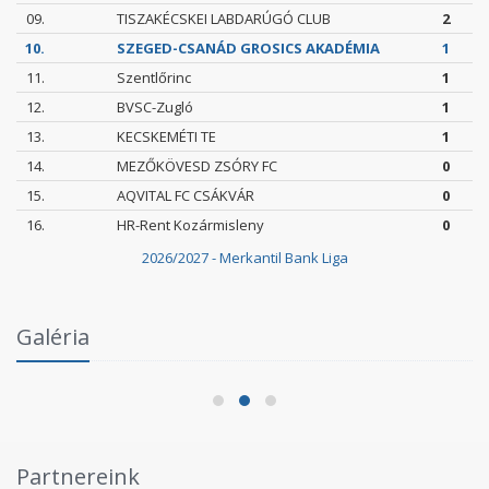
09.
TISZAKÉCSKEI LABDARÚGÓ CLUB
2
10.
SZEGED-CSANÁD GROSICS AKADÉMIA
1
11.
Szentlőrinc
1
12.
BVSC-Zugló
1
13.
KECSKEMÉTI TE
1
14.
MEZŐKÖVESD ZSÓRY FC
0
15.
AQVITAL FC CSÁKVÁR
0
16.
HR-Rent Kozármisleny
0
2026/2027 - Merkantil Bank Liga
Intézményi Bozsik Program a Szent Gellért
Galéria
Fórumban
2026.06.03.
Partnereink