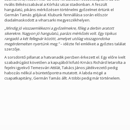
rivális Békéscsabával a Kórház utcai stadionban. A feszült
hangulatú, pikáns mérkőzésen történelmi győzelmet értünk el
Germán Tamás góljával. Klubunk fennállása során először
diadalmaskodott a viharsarki megyeszékhelyen.
„Mindig jó visszaemlékezni a győzelmekre, főleg a derbin aratott
sikerekre. Nagyon jó hangulatú, parázs mérkőzés volt. Egy tipikus
rangadó a két fellegvár között, amelyet utólag visszagondolva
megérdemelten nyertünk meg.”
– idézte fel emlékeit a győztes találat
szerzője.
A sorsdöntő pillanat a hatvanadik percben érkezett el. Egy előre ívelt
szabadrúgást követően a kapujából kifutó Krnács Richárd letarolta a
fejelni igyekvő Temesvári Attilát, Takács János játékvezető pedig
habozás nélkül a büntetőpontra mutatott. A labda mögé a
csapatkapitány, Germán Tamás állt. A többi pedig már történelem.