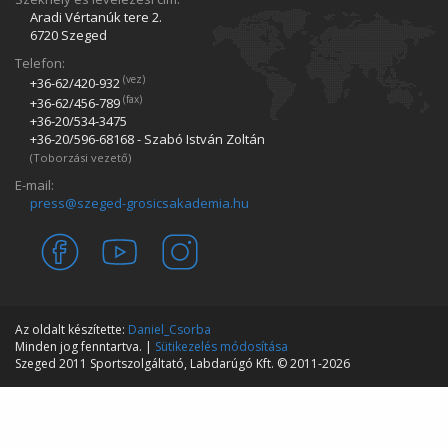
Aradi Vértanúk tere 2.
6720 Szeged
Telefon:
(vez)
+36-62/420­-932
(fax)
+36-62/456­-789
+36-20/534­-3475
+36-20/596­-68168 - Szabó István Zoltán
(Toborzási vezető)
E-mail:
press@szeged-grosicsakademia.hu
Az oldalt készítette:
Daniel_Csorba
Minden jog fenntartva. |
Sütikezelés módosítása
Szeged 2011 Sportszolgáltató, Labdarúgó Kft. © 2011-2026