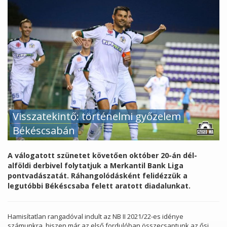
Visszatekintő: történelmi győzelem
Békéscsabán
A válogatott szünetet követően október 20-án dél-
alföldi derbivel folytatjuk a Merkantil Bank Liga
pontvadászatát. Ráhangolódásként felidézzük a
legutóbbi Békéscsaba felett aratott diadalunkat.
Hamisítatlan rangadóval indult az NB II 2021/22-es idénye
számunkra, hiszen már az első fordulóban összecsaptunk az ősi