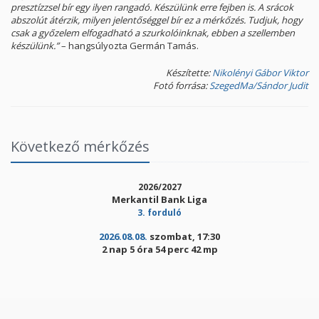
presztízzsel bír egy ilyen rangadó. Készülünk erre fejben is. A srácok
abszolút átérzik, milyen jelentőséggel bír ez a mérkőzés. Tudjuk, hogy
csak a győzelem elfogadható a szurkolóinknak, ebben a szellemben
készülünk.”
– hangsúlyozta Germán Tamás.
Készítette:
Nikolényi Gábor Viktor
Fotó forrása:
SzegedMa/Sándor Judit
Következő mérkőzés
2026/2027
Merkantil Bank Liga
3. forduló
2026.08.08.
szombat, 17:30
2 nap 5 óra 54 perc 42 mp