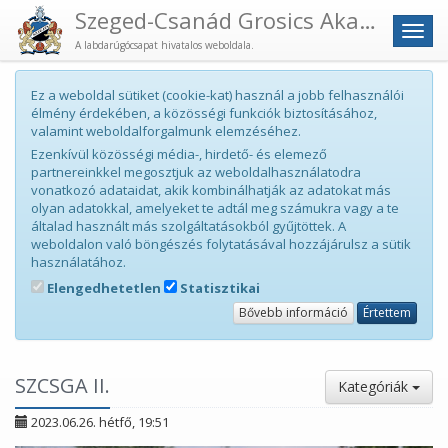
Szeged-Csanád Grosics Akadémia
Men
A labdarúgócsapat hivatalos weboldala.
Ez a weboldal sütiket (cookie-kat) használ a jobb felhasználói
élmény érdekében, a közösségi funkciók biztosításához,
valamint weboldalforgalmunk elemzéséhez.
Ezenkívül közösségi média-, hirdető- és elemező
partnereinkkel megosztjuk az weboldalhasználatodra
vonatkozó adataidat, akik kombinálhatják az adatokat más
olyan adatokkal, amelyeket te adtál meg számukra vagy a te
általad használt más szolgáltatásokból gyűjtöttek. A
weboldalon való böngészés folytatásával hozzájárulsz a sütik
használatához.
Elengedhetetlen
Statisztikai
Bővebb információ
Értettem
SZCSGA II.
Kategóriák
2023.06.26. hétfő, 19:51