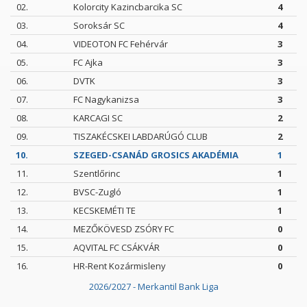
02.
Kolorcity Kazincbarcika SC
4
03.
Soroksár SC
4
04.
VIDEOTON FC Fehérvár
3
05.
FC Ajka
3
06.
DVTK
3
07.
FC Nagykanizsa
3
08.
KARCAGI SC
2
09.
TISZAKÉCSKEI LABDARÚGÓ CLUB
2
10.
SZEGED-CSANÁD GROSICS AKADÉMIA
1
11.
Szentlőrinc
1
12.
BVSC-Zugló
1
13.
KECSKEMÉTI TE
1
14.
MEZŐKÖVESD ZSÓRY FC
0
15.
AQVITAL FC CSÁKVÁR
0
16.
HR-Rent Kozármisleny
0
2026/2027 - Merkantil Bank Liga