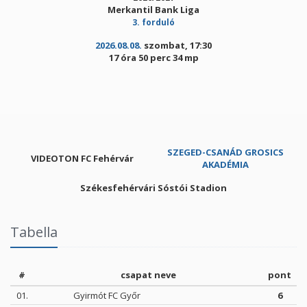
Merkantil Bank Liga
3. forduló
2026.08.08.
szombat, 17:30
17 óra 50 perc 34 mp
SZEGED-CSANÁD GROSICS
VIDEOTON FC Fehérvár
AKADÉMIA
Székesfehérvári Sóstói Stadion
Tabella
#
csapat neve
pont
01.
Gyirmót FC Győr
6