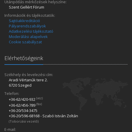
Utánpótlás mérkőzések helyszíne:
Szent Gellért Fórum
Információk és tájékoztatók:
Sajtóakkreditáció
Pályarendszabályok
Adatkezelési tájékoztató
Moderálási alapelvek
Cookie szabályzat
Elérhetőségeink
Székhely és levelezési cím:
Aradi Vértanúk tere 2.
6720 Szeged
Telefon:
(vez)
+36-62/420­-932
(fax)
+36-62/456­-789
+36-20/534­-3475
+36-20/596­-68168 - Szabó István Zoltán
(Toborzási vezető)
E-mail: