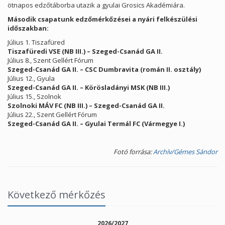
ötnapos edzőtáborba utazik a gyulai Grosics Akadémiára.
Második csapatunk edzőmérkőzései a nyári felkészülési
időszakban:
Július 1. Tiszafüred
Tiszafüredi VSE (NB III.) – Szeged-Csanád GA II.
Július 8., Szent Gellért Fórum
Szeged-Csanád GA II. – CSC Dumbravita (román II. osztály)
Július 12., Gyula
Szeged-Csanád GA II. – Körösladányi MSK (NB III.)
Július 15., Szolnok
Szolnoki MÁV FC (NB III.) – Szeged-Csanád GA II.
Július 22., Szent Gellért Fórum
Szeged-Csanád GA II. – Gyulai Termál FC (Vármegye I.)
Fotó forrása:
Archív/Gémes Sándor
Következő mérkőzés
2026/2027