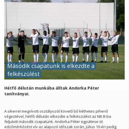
Második csapatunk is elkezdte a
felkészülést
Hétfő délután munkába álltak Andorka Péter
tanítványai.
A sikerrel megvívott osztályozót követő bő kéthetes pihenő
végeztével, hétfő délután elkezdte a felkészülést az NB III-ba
feljutott második csapatunk. Andorka Péter együttese öt
edzőmérkőzést vív az alapozó időszak során, július 10-én pedig