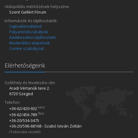
Utánpótlás mérkőzések helyszíne:
Szent Gellért Fórum
Információk és tájékoztatók:
Sajtóakkreditáció
Pályarendszabályok
Adatkezelési tájékoztató
Moderálási alapelvek
Cookie szabályzat
Elérhetőségeink
Székhely és levelezési cím:
Aradi Vértanúk tere 2.
6720 Szeged
Telefon:
(vez)
+36-62/420­-932
(fax)
+36-62/456­-789
+36-20/534­-3475
+36-20/596­-68168 - Szabó István Zoltán
(Toborzási vezető)