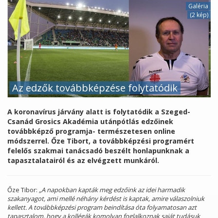
Galéria
(2 kép)
Az edzők továbbképzése folytatódik
A koronavírus járvány alatt is folytatódik a Szeged-
Csanád Grosics Akadémia utánpótlás edzőinek
továbbképző programja- természetesen online
módszerrel. Őze Tibort, a továbbképzési programért
felelős szakmai tanácsadó beszélt honlapunknak a
tapasztalatairól és az elvégzett munkáról.
Őze Tibor:
„A napokban kapták meg edzőink az idei harmadik
szakanyagot, ami mellé néhány kérdést is kaptak, amire válaszolniuk
kellett. A továbbképzési program beindítása óta folyamatosan azt
tapasztalom, hogy a kollégák komolyan foglalkoznak saját tudásuk