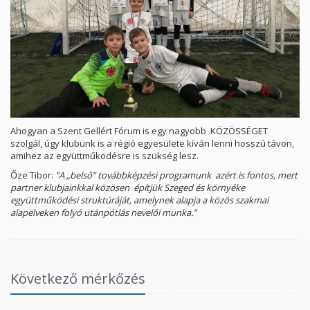
Ahogyan a Szent Gellért Fórum is egy nagyobb KÖZÖSSÉGET
szolgál, úgy klubunk is a régió egyesülete kíván lenni hosszú távon,
amihez az együttműködésre is szükség lesz.
Őze Tibor:
”A „belső” továbbképzési programunk azért is fontos, mert
partner klubjainkkal közösen építjük Szeged és környéke
együttműködési struktúráját, amelynek alapja a közös szakmai
alapelveken folyó utánpótlás nevelői munka.”
Következő mérkőzés