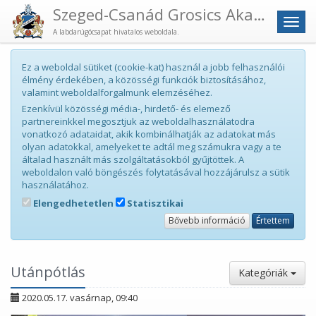
Szeged-Csanád Grosics Akadémia
Men
A labdarúgócsapat hivatalos weboldala.
Ez a weboldal sütiket (cookie-kat) használ a jobb felhasználói
élmény érdekében, a közösségi funkciók biztosításához,
valamint weboldalforgalmunk elemzéséhez.
Ezenkívül közösségi média-, hirdető- és elemező
partnereinkkel megosztjuk az weboldalhasználatodra
vonatkozó adataidat, akik kombinálhatják az adatokat más
olyan adatokkal, amelyeket te adtál meg számukra vagy a te
általad használt más szolgáltatásokból gyűjtöttek. A
weboldalon való böngészés folytatásával hozzájárulsz a sütik
használatához.
Elengedhetetlen
Statisztikai
Bővebb információ
Értettem
Utánpótlás
Kategóriák
2020.05.17. vasárnap, 09:40