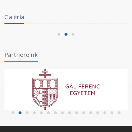
Intézményi Bozsik Program a Szent Gellért
Galéria
Fórumban
2026.06.03.
Partnereink