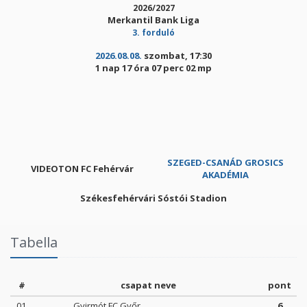
2026/2027
Merkantil Bank Liga
3. forduló
2026.08.08.
szombat, 17:30
1 nap 17 óra 07 perc 02 mp
SZEGED-CSANÁD GROSICS
VIDEOTON FC Fehérvár
AKADÉMIA
Székesfehérvári Sóstói Stadion
Tabella
#
csapat neve
pont
01.
Gyirmót FC Győr
6