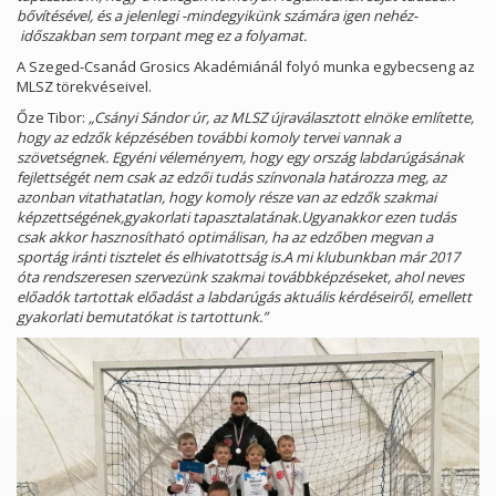
bővítésével, és a jelenlegi -mindegyikünk számára igen nehéz-
időszakban sem torpant meg ez a folyamat.
A Szeged-Csanád Grosics Akadémiánál folyó munka egybecseng az
MLSZ törekvéseivel.
Őze Tibor:
„Csányi Sándor úr, az MLSZ újraválasztott elnöke említette,
hogy az edzők képzésében további komoly tervei vannak a
szövetségnek. Egyéni véleményem, hogy egy ország labdarúgásának
fejlettségét nem csak az edzői tudás színvonala határozza meg, az
azonban vitathatatlan, hogy komoly része van az edzők szakmai
képzettségének,gyakorlati tapasztalatának.Ugyanakkor ezen tudás
csak akkor hasznosítható optimálisan, ha az edzőben megvan a
sportág iránti tisztelet és elhivatottság is.A mi klubunkban már 2017
óta rendszeresen szervezünk szakmai továbbképzéseket, ahol neves
előadók tartottak előadást a labdarúgás aktuális kérdéseiről, emellett
gyakorlati bemutatókat is tartottunk.”