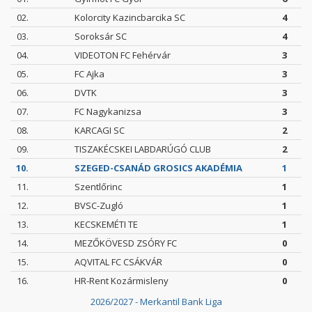
02.
Kolorcity Kazincbarcika SC
4
03.
Soroksár SC
4
04.
VIDEOTON FC Fehérvár
3
05.
FC Ajka
3
06.
DVTK
3
07.
FC Nagykanizsa
3
08.
KARCAGI SC
2
09.
TISZAKÉCSKEI LABDARÚGÓ CLUB
2
10.
SZEGED-CSANÁD GROSICS AKADÉMIA
1
11.
Szentlőrinc
1
12.
BVSC-Zugló
1
13.
KECSKEMÉTI TE
1
14.
MEZŐKÖVESD ZSÓRY FC
0
15.
AQVITAL FC CSÁKVÁR
0
16.
HR-Rent Kozármisleny
0
2026/2027 - Merkantil Bank Liga