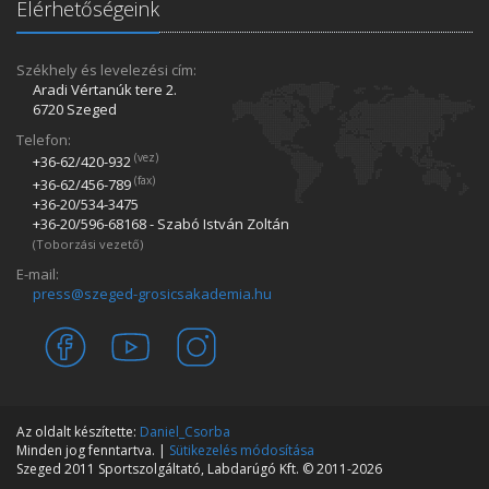
Elérhetőségeink
Székhely és levelezési cím:
Aradi Vértanúk tere 2.
6720 Szeged
Telefon:
(vez)
+36-62/420­-932
(fax)
+36-62/456­-789
+36-20/534­-3475
+36-20/596­-68168 - Szabó István Zoltán
(Toborzási vezető)
E-mail:
press@szeged-grosicsakademia.hu
Az oldalt készítette:
Daniel_Csorba
Minden jog fenntartva. |
Sütikezelés módosítása
Szeged 2011 Sportszolgáltató, Labdarúgó Kft. © 2011-2026