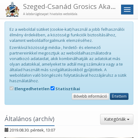
Szeged-Csanád Grosics Akadémia
Men
A labdarúgócsapat hivatalos weboldala.
Ez a weboldal sütiket (cookie-kat) használ a jobb felhasználói
élmény érdekében, a közösségi funkciók biztosításához,
valamint weboldalforgalmunk elemzéséhez.
Ezenkívül közösségi média-, hirdető- és elemező
partnereinkkel megosztjuk az weboldalhasználatodra
vonatkozó adataidat, akik kombinálhatják az adatokat más
olyan adatokkal, amelyeket te adtál meg számukra vagy a te
általad használt más szolgáltatásokból gyűjtöttek. A
weboldalon való böngészés folytatásával hozzájárulsz a sütik
használatához.
Elengedhetetlen
Statisztikai
Bővebb információ
Értettem
Általános (archív)
Kategóriák
2019.08.30. péntek, 13:07