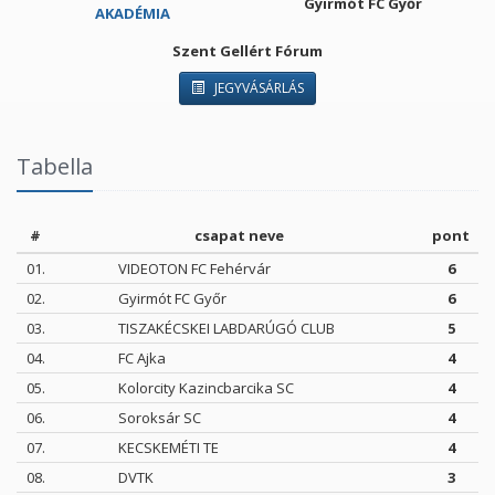
Gyirmót FC Győr
AKADÉMIA
Szent Gellért Fórum
JEGYVÁSÁRLÁS
Tabella
#
csapat neve
pont
01.
VIDEOTON FC Fehérvár
6
02.
Gyirmót FC Győr
6
03.
TISZAKÉCSKEI LABDARÚGÓ CLUB
5
04.
FC Ajka
4
05.
Kolorcity Kazincbarcika SC
4
06.
Soroksár SC
4
07.
KECSKEMÉTI TE
4
08.
DVTK
3