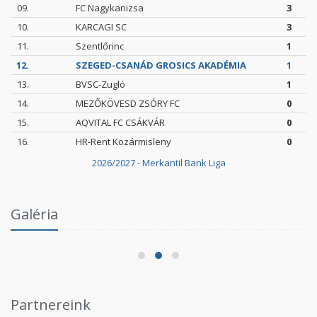
09.
FC Nagykanizsa
3
10.
KARCAGI SC
3
11.
Szentlőrinc
1
12.
SZEGED-CSANÁD GROSICS AKADÉMIA
1
13.
BVSC-Zugló
1
14.
MEZŐKÖVESD ZSÓRY FC
0
15.
AQVITAL FC CSÁKVÁR
0
16.
HR-Rent Kozármisleny
0
2026/2027 - Merkantil Bank Liga
Intézményi Bozsik Program a Szent Gellért
Galéria
Fórumban
2026.06.03.
Partnereink