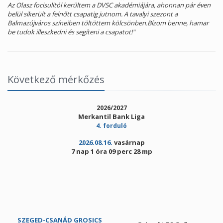
Az Olasz focisulitól kerültem a DVSC akadémiájára, ahonnan pár éven
belül sikerült a felnőtt csapatig jutnom. A tavalyi szezont a
Balmazújváros színeiben töltöttem kölcsönben.Bízom benne, hamar
be tudok illeszkedni és segíteni a csapatot!"
Következő mérkőzés
2026/2027
Merkantil Bank Liga
4. forduló
2026.08.16.
vasárnap
7 nap 1 óra 09 perc 28 mp
SZEGED-CSANÁD GROSICS