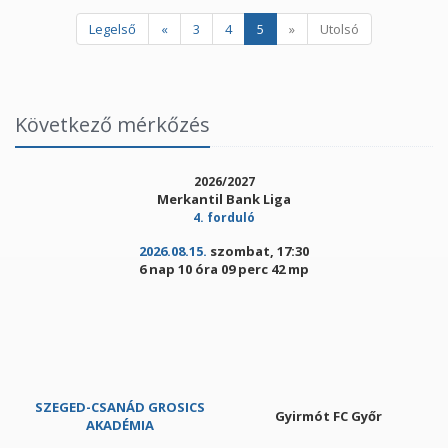
Legelső
«
3
4
5
»
Utolsó
Következő mérkőzés
2026/2027
Merkantil Bank Liga
4. forduló
2026.08.15.
szombat, 17:30
6 nap 10 óra 09 perc 42 mp
SZEGED-CSANÁD GROSICS
Gyirmót FC Győr
AKADÉMIA