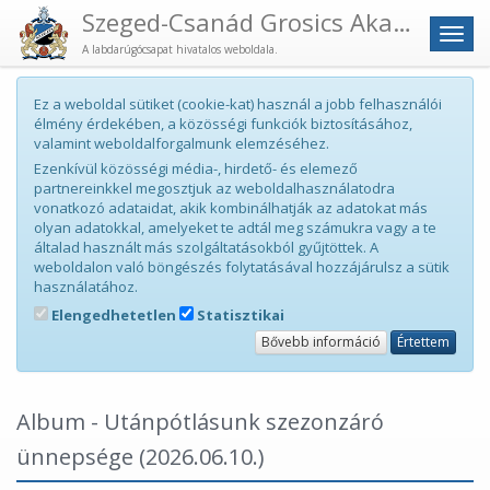
Szeged-Csanád Grosics Akadémia
Men
A labdarúgócsapat hivatalos weboldala.
Ez a weboldal sütiket (cookie-kat) használ a jobb felhasználói
élmény érdekében, a közösségi funkciók biztosításához,
valamint weboldalforgalmunk elemzéséhez.
Ezenkívül közösségi média-, hirdető- és elemező
partnereinkkel megosztjuk az weboldalhasználatodra
vonatkozó adataidat, akik kombinálhatják az adatokat más
olyan adatokkal, amelyeket te adtál meg számukra vagy a te
általad használt más szolgáltatásokból gyűjtöttek. A
weboldalon való böngészés folytatásával hozzájárulsz a sütik
használatához.
Elengedhetetlen
Statisztikai
Bővebb információ
Értettem
Album - Utánpótlásunk szezonzáró
ünnepsége
(2026.06.10.)