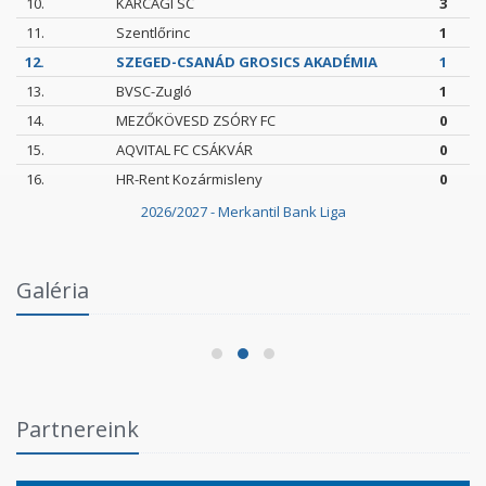
10.
KARCAGI SC
3
11.
Szentlőrinc
1
12.
SZEGED-CSANÁD GROSICS AKADÉMIA
1
13.
BVSC-Zugló
1
14.
MEZŐKÖVESD ZSÓRY FC
0
15.
AQVITAL FC CSÁKVÁR
0
16.
HR-Rent Kozármisleny
0
2026/2027 - Merkantil Bank Liga
Intézményi Bozsik Program a Szent Gellért
Galéria
Fórumban
2026.06.03.
Partnereink