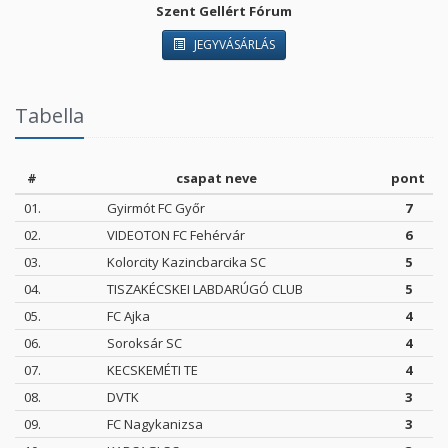
Szent Gellért Fórum
JEGYVÁSÁRLÁS
Tabella
#
csapat neve
pont
01.
Gyirmót FC Győr
7
02.
VIDEOTON FC Fehérvár
6
03.
Kolorcity Kazincbarcika SC
5
04.
TISZAKÉCSKEI LABDARÚGÓ CLUB
5
05.
FC Ajka
4
06.
Soroksár SC
4
07.
KECSKEMÉTI TE
4
08.
DVTK
3
09.
FC Nagykanizsa
3