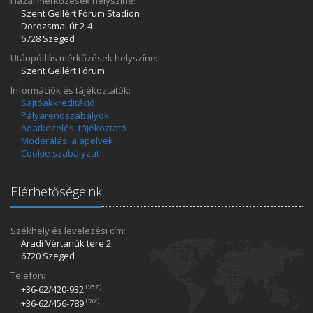
Hazai mérkőzések helyszíne:
Szent Gellért Fórum Stadion
Dorozsmai út 2-4
6728 Szeged
Utánpótlás mérkőzések helyszíne:
Szent Gellért Fórum
Információk és tájékoztatók:
Sajtóakkreditáció
Pályarendszabályok
Adatkezelési tájékoztató
Moderálási alapelvek
Cookie szabályzat
Elérhetőségeink
Székhely és levelezési cím:
Aradi Vértanúk tere 2.
6720 Szeged
Telefon:
(vez)
+36-62/420­-932
(fax)
+36-62/456­-789