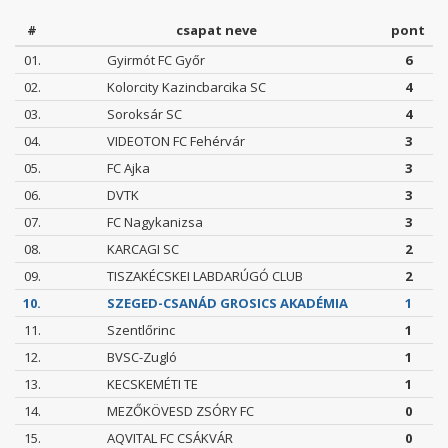
#
csapat neve
pont
01.
Gyirmót FC Győr
6
02.
Kolorcity Kazincbarcika SC
4
03.
Soroksár SC
4
04.
VIDEOTON FC Fehérvár
3
05.
FC Ajka
3
06.
DVTK
3
07.
FC Nagykanizsa
3
08.
KARCAGI SC
2
09.
TISZAKÉCSKEI LABDARÚGÓ CLUB
2
10.
SZEGED-CSANÁD GROSICS AKADÉMIA
1
11.
Szentlőrinc
1
12.
BVSC-Zugló
1
13.
KECSKEMÉTI TE
1
14.
MEZŐKÖVESD ZSÓRY FC
0
15.
AQVITAL FC CSÁKVÁR
0