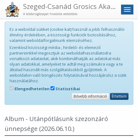
Szeged-Csanád Grosics Akadémia
Men
A labdarúgócsapat hivatalos weboldala.
Ez a weboldal sütiket (cookie-kat) használ a jobb felhasználói
élmény érdekében, a közösségi funkciók biztosításához,
valamint weboldalforgalmunk elemzéséhez.
Ezenkívül közösségi média-, hirdető- és elemező
partnereinkkel megosztjuk az weboldalhasználatodra
vonatkozó adataidat, akik kombinálhatják az adatokat más
olyan adatokkal, amelyeket te adtál meg számukra vagy a te
általad használt más szolgáltatásokból gyűjtöttek. A
weboldalon való böngészés folytatásával hozzájárulsz a sütik
használatához.
Elengedhetetlen
Statisztikai
Bővebb információ
Értettem
Album - Utánpótlásunk szezonzáró
ünnepsége
(2026.06.10.)