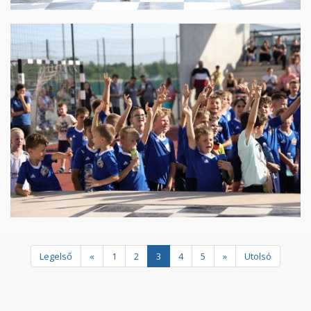
Legelső
«
1
2
3
4
5
»
Utolsó