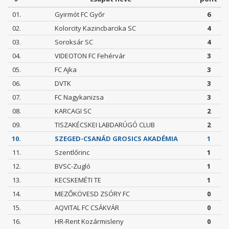
01.
Gyirmót FC Győr
6
02.
Kolorcity Kazincbarcika SC
4
03.
Soroksár SC
4
04.
VIDEOTON FC Fehérvár
3
05.
FC Ajka
3
06.
DVTK
3
07.
FC Nagykanizsa
3
08.
KARCAGI SC
2
09.
TISZAKÉCSKEI LABDARÚGÓ CLUB
2
10.
SZEGED-CSANÁD GROSICS AKADÉMIA
1
11.
Szentlőrinc
1
12.
BVSC-Zugló
1
13.
KECSKEMÉTI TE
1
14.
MEZŐKÖVESD ZSÓRY FC
0
15.
AQVITAL FC CSÁKVÁR
0
16.
HR-Rent Kozármisleny
0