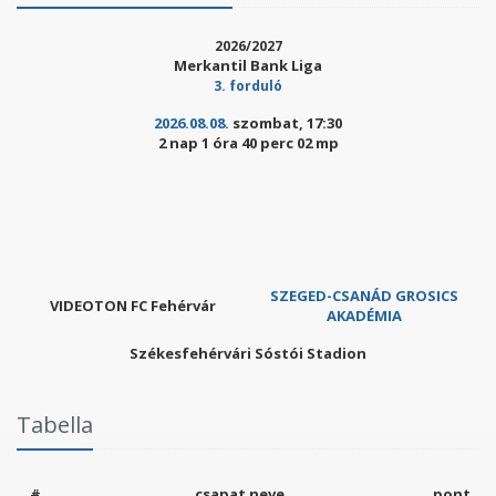
2026/2027
Merkantil Bank Liga
3. forduló
2026.08.08.
szombat, 17:30
2 nap 1 óra 40 perc 00 mp
SZEGED-CSANÁD GROSICS
VIDEOTON FC Fehérvár
AKADÉMIA
Székesfehérvári Sóstói Stadion
Tabella
#
csapat neve
pont