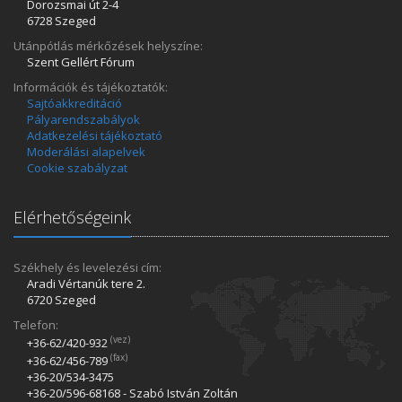
Dorozsmai út 2-4
6728 Szeged
Utánpótlás mérkőzések helyszíne:
Szent Gellért Fórum
Információk és tájékoztatók:
Sajtóakkreditáció
Pályarendszabályok
Adatkezelési tájékoztató
Moderálási alapelvek
Cookie szabályzat
Elérhetőségeink
Székhely és levelezési cím:
Aradi Vértanúk tere 2.
6720 Szeged
Telefon:
(vez)
+36-62/420­-932
(fax)
+36-62/456­-789
+36-20/534­-3475
+36-20/596­-68168 - Szabó István Zoltán