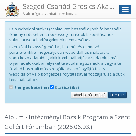
Szeged-Csanád Grosics Akadémia
Men
A labdarúgócsapat hivatalos weboldala.
Ez a weboldal sütiket (cookie-kat) használ a jobb felhasználói
élmény érdekében, a közösségi funkciók biztosításához,
valamint weboldalforgalmunk elemzéséhez.
Ezenkívül közösségi média-, hirdető- és elemező
partnereinkkel megosztjuk az weboldalhasználatodra
vonatkozó adataidat, akik kombinálhatják az adatokat más
olyan adatokkal, amelyeket te adtál meg számukra vagy a te
általad használt más szolgáltatásokból gyűjtöttek. A
weboldalon való böngészés folytatásával hozzájárulsz a sütik
használatához.
Elengedhetetlen
Statisztikai
Bővebb információ
Értettem
Album - Intézményi Bozsik Program a Szent
Gellért Fórumban
(2026.06.03.)