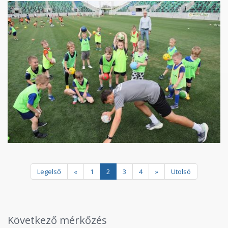
Legelső
«
1
2
3
4
»
Utolsó
Következő mérkőzés