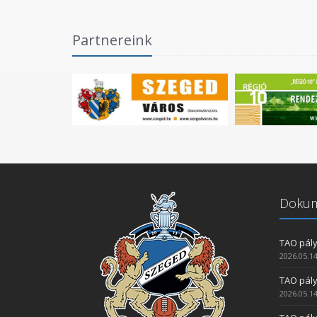
Partnereink
Doku
TAO pály
2026.05.14
TAO pály
2026.05.14