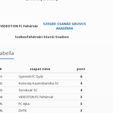
SZEGED-CSANÁD GROSICS
VIDEOTON FC Fehérvár
AKADÉMIA
Székesfehérvári Sóstói Stadion
abella
#
csapat neve
pont
01.
Gyirmót FC Győr
6
02.
Kolorcity Kazincbarcika SC
4
03.
Soroksár SC
4
04.
VIDEOTON FC Fehérvár
3
05.
FC Ajka
3
06.
DVTK
3