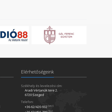
Elérhetőségeink
Székhely és levelezési cím:
Aradi Vértanúk tere 2.
6720 Szeged
Telefon:
:
(vez)
+36-62/420­-932
(fax)