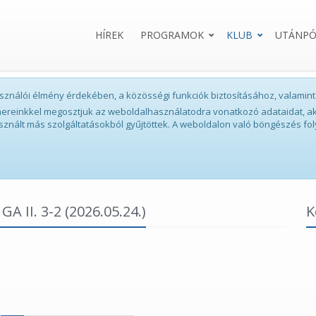
HÍREK
PROGRAMOK
KLUB
UTÁNPÓ
lhasználói élmény érdekében, a közösségi funkciók biztosításához, valam
tnereinkkel megosztjuk az weboldalhasználatodra vonatkozó adataidat, ak
sznált más szolgáltatásokból gyűjtöttek. A weboldalon való böngészés fol
GA II. 3-2
(2026.05.24.)
K