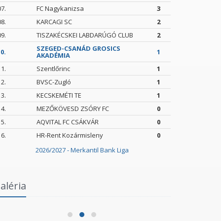
07.
FC Nagykanizsa
3
08.
KARCAGI SC
2
09.
TISZAKÉCSKEI LABDARÚGÓ CLUB
2
SZEGED-CSANÁD GROSICS
0.
1
AKADÉMIA
11.
Szentlőrinc
1
12.
BVSC-Zugló
1
13.
KECSKEMÉTI TE
1
14.
MEZŐKÖVESD ZSÓRY FC
0
15.
AQVITAL FC CSÁKVÁR
0
16.
HR-Rent Kozármisleny
0
2026/2027 - Merkantil Bank Liga
Intézményi Bozsik Program a Szent
aléria
Gellért Fórumban
Szegedi 
2026.06.03.
2026.05.24