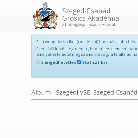
Szeged-Csanád
Grosics Akadémia
A labdarúgócsapat hivatalos weboldala.
Ez a weboldal sütiket (cookie-kat) használ a jobb fe
Ezenkívül közösségi média-, hirdető- és elemező par
amelyeket te adtál meg számukra vagy a te általad ha
Elengedhetetlen
Statisztikai
Album - Szegedi VSE–Szeged-Csanád 