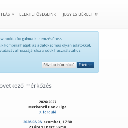
TLÁS
ELÉRHETŐSÉGEINK
JEGY ÉS BÉRLET
int weboldalforgalmunk elemzéséhez.
ik kombinálhatják az adatokat más olyan adatokkal,
ytatásával hozzájárulsz a sütik használatához.
Bővebb információ
Értettem
övetkező mérkőzés
2026/2027
Merkantil Bank Liga
3. forduló
2026.08.08.
szombat, 17:30
23 óra 13 perc 58 mp