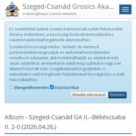
Szeged-Csanád Grosics Akadémia
Men
A labdarúgócsapat hivatalos weboldala.
Ez a weboldal sütiket (cookie-kat) használ a jobb felhasználói
élmény érdekében, a közösségi funkciók biztosításához,
valamint weboldalforgalmunk elemzéséhez.
Ezenkívül közösségi média-, hirdető- és elemező
partnereinkkel megosztjuk az weboldalhasználatodra
vonatkozó adataidat, akik kombinálhatják az adatokat más
olyan adatokkal, amelyeket te adtál meg számukra vagy a te
általad használt más szolgáltatásokból gyűjtöttek. A
weboldalon való böngészés folytatásával hozzájárulsz a sütik
használatához.
Elengedhetetlen
Statisztikai
Bővebb információ
Értettem
Album - Szeged-Csanád GA II.–Békéscsaba
II. 2-0
(2026.04.26.)