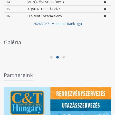
14.
MEZŐKÖVESD ZSÓRY FC
0
15.
AQVITAL FC CSÁKVÁR
0
16.
HR-Rent Kozármisleny
0
2026/2027 - Merkantil Bank Liga
Galéria
Szegedi VSE–Szeged-Csanád GA II. 3-2
2026.05.24.
Partnereink