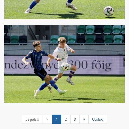
Legelső
«
1
2
3
»
Utolsó