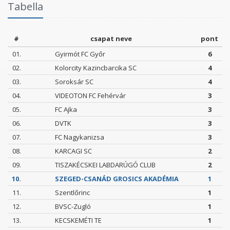
Tabella
#
csapat neve
pont
01.
Gyirmót FC Győr
6
02.
Kolorcity Kazincbarcika SC
4
03.
Soroksár SC
4
04.
VIDEOTON FC Fehérvár
3
05.
FC Ajka
3
06.
DVTK
3
07.
FC Nagykanizsa
3
08.
KARCAGI SC
2
09.
TISZAKÉCSKEI LABDARÚGÓ CLUB
2
10.
SZEGED-CSANÁD GROSICS AKADÉMIA
1
11.
Szentlőrinc
1
12.
BVSC-Zugló
1
13.
KECSKEMÉTI TE
1