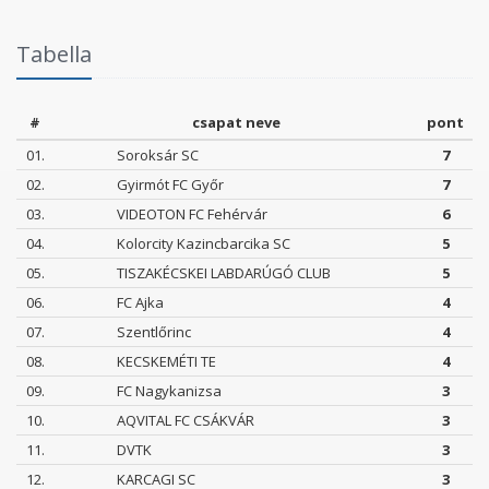
Tabella
#
csapat neve
pont
01.
Soroksár SC
7
02.
Gyirmót FC Győr
7
03.
VIDEOTON FC Fehérvár
6
04.
Kolorcity Kazincbarcika SC
5
05.
TISZAKÉCSKEI LABDARÚGÓ CLUB
5
06.
FC Ajka
4
07.
Szentlőrinc
4
08.
KECSKEMÉTI TE
4
09.
FC Nagykanizsa
3
10.
AQVITAL FC CSÁKVÁR
3
11.
DVTK
3
12.
KARCAGI SC
3