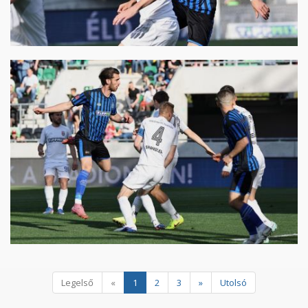
Legelső
«
1
2
3
»
Utolsó