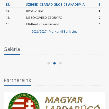
13.
SZEGED-CSANÁD GROSICS AKADÉMIA
1
14.
BVSC-Zugló
1
15.
MEZŐKÖVESD ZSÓRY FC
0
16.
HR-Rent Kozármisleny
0
2026/2027 - Merkantil Bank Liga
ellért
Galéria
Szegedi VSE–Szeged-Csanád GA II. 3-2
2026.05.24.
Partnereink