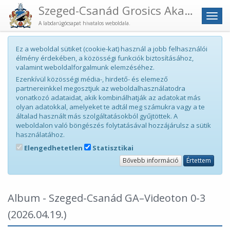
Szeged-Csanád Grosics Akadémia
Men
A labdarúgócsapat hivatalos weboldala.
Ez a weboldal sütiket (cookie-kat) használ a jobb felhasználói
élmény érdekében, a közösségi funkciók biztosításához,
valamint weboldalforgalmunk elemzéséhez.
Ezenkívül közösségi média-, hirdető- és elemező
partnereinkkel megosztjuk az weboldalhasználatodra
vonatkozó adataidat, akik kombinálhatják az adatokat más
olyan adatokkal, amelyeket te adtál meg számukra vagy a te
általad használt más szolgáltatásokból gyűjtöttek. A
weboldalon való böngészés folytatásával hozzájárulsz a sütik
használatához.
Elengedhetetlen
Statisztikai
Bővebb információ
Értettem
Album - Szeged-Csanád GA–Videoton 0-3
(2026.04.19.)