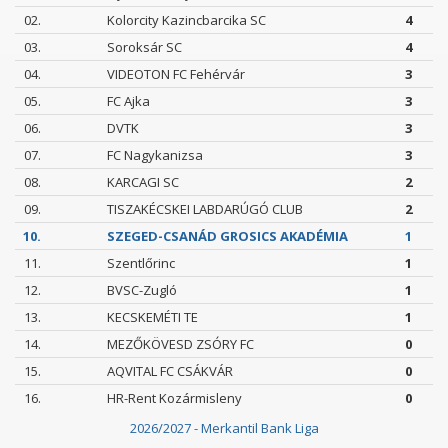
02.
Kolorcity Kazincbarcika SC
4
03.
Soroksár SC
4
04.
VIDEOTON FC Fehérvár
3
05.
FC Ajka
3
06.
DVTK
3
07.
FC Nagykanizsa
3
08.
KARCAGI SC
2
09.
TISZAKÉCSKEI LABDARÚGÓ CLUB
2
10.
SZEGED-CSANÁD GROSICS AKADÉMIA
1
11.
Szentlőrinc
1
12.
BVSC-Zugló
1
13.
KECSKEMÉTI TE
1
14.
MEZŐKÖVESD ZSÓRY FC
0
15.
AQVITAL FC CSÁKVÁR
0
16.
HR-Rent Kozármisleny
0
2026/2027 - Merkantil Bank Liga