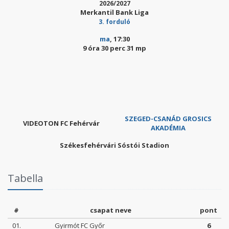
2026/2027
Merkantil Bank Liga
3. forduló
ma
, 17:30
9 óra 30 perc 29 mp
SZEGED-CSANÁD GROSICS
VIDEOTON FC Fehérvár
AKADÉMIA
Székesfehérvári Sóstói Stadion
Tabella
#
csapat neve
pont
01.
Gyirmót FC Győr
6