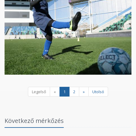
Legelső
«
1
2
»
Utolsó
Következő mérkőzés