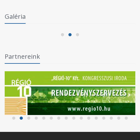
Szent Gellért
Galéria
Szegedi VSE–Szeged-Csanád GA II
2026.05.24.
Partnereink