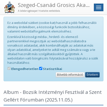
Szeged-Csanád Grosics Akadémia
Men
A labdarúgócsapat hivatalos weboldala.
Ez a weboldal sütiket (cookie-kat) használ a jobb felhasználói
élmény érdekében, a közösségi funkciók biztosításához,
valamint weboldalforgalmunk elemzéséhez.
Ezenkívül közösségi média-, hirdető- és elemező
partnereinkkel megosztjuk az weboldalhasználatodra
vonatkozó adataidat, akik kombinálhatják az adatokat más
olyan adatokkal, amelyeket te adtál meg számukra vagy a te
általad használt más szolgáltatásokból gyűjtöttek. A
weboldalon való böngészés folytatásával hozzájárulsz a sütik
használatához.
Elengedhetetlen
Statisztikai
Bővebb információ
Értettem
Album - Bozsik Intézményi Fesztivál a Szent
Gellért Fórumban
(2025.11.05.)