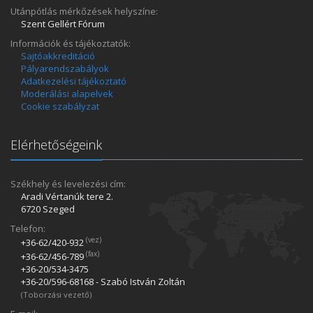
Utánpótlás mérkőzések helyszíne:
Szent Gellért Fórum
Információk és tájékoztatók:
Sajtóakkreditáció
Pályarendszabályok
Adatkezelési tájékoztató
Moderálási alapelvek
Cookie szabályzat
Elérhetőségeink
Székhely és levelezési cím:
Aradi Vértanúk tere 2.
6720 Szeged
Telefon:
(vez)
+36-62/420­-932
(fax)
+36-62/456­-789
+36-20/534­-3475
+36-20/596­-68168 - Szabó István Zoltán
(Toborzási vezető)