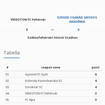
SZEGED-CSANÁD GROSICS
VIDEOTON FC Fehérvár
AKADÉMIA
0
—
0
Székesfehérvári Sóstói Stadion
Tabella
#
csapat neve
pont
01.
Gyirmót FC Győr
6
02.
Kolorcity Kazincbarcika SC
4
03.
Soroksár SC
4
04.
VIDEOTON FC Fehérvár
3
05.
FC Ajka
3