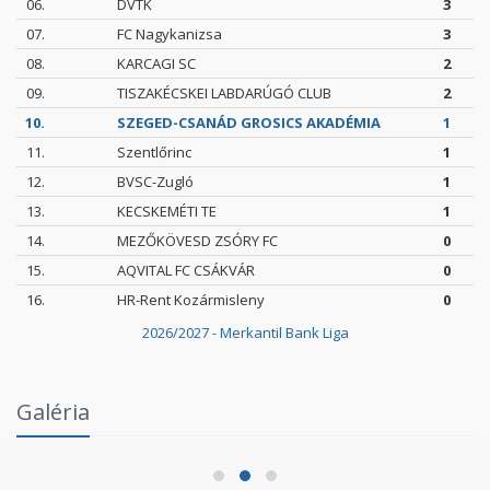
06.
DVTK
3
07.
FC Nagykanizsa
3
08.
KARCAGI SC
2
09.
TISZAKÉCSKEI LABDARÚGÓ CLUB
2
10.
SZEGED-CSANÁD GROSICS AKADÉMIA
1
11.
Szentlőrinc
1
12.
BVSC-Zugló
1
13.
KECSKEMÉTI TE
1
14.
MEZŐKÖVESD ZSÓRY FC
0
15.
AQVITAL FC CSÁKVÁR
0
16.
HR-Rent Kozármisleny
0
2026/2027 - Merkantil Bank Liga
Intézményi Bozsik Program a Szent Gellért
Galéria
Fórumban
2026.06.03.