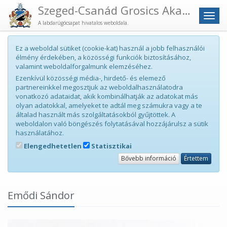
Szeged-Csanád Grosics Akadémia
Men
A labdarúgócsapat hivatalos weboldala.
Ez a weboldal sütiket (cookie-kat) használ a jobb felhasználói
élmény érdekében, a közösségi funkciók biztosításához,
valamint weboldalforgalmunk elemzéséhez.
Ezenkívül közösségi média-, hirdető- és elemező
partnereinkkel megosztjuk az weboldalhasználatodra
vonatkozó adataidat, akik kombinálhatják az adatokat más
olyan adatokkal, amelyeket te adtál meg számukra vagy a te
általad használt más szolgáltatásokból gyűjtöttek. A
weboldalon való böngészés folytatásával hozzájárulsz a sütik
használatához.
Elengedhetetlen
Statisztikai
Bővebb információ
Értettem
Emődi Sándor