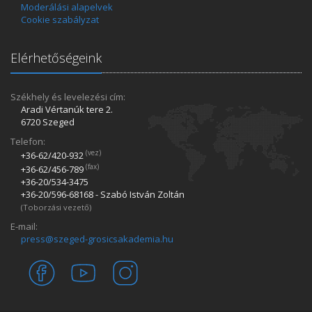
Moderálási alapelvek
Cookie szabályzat
Elérhetőségeink
Székhely és levelezési cím:
Aradi Vértanúk tere 2.
6720 Szeged
Telefon:
(vez)
+36-62/420­-932
(fax)
+36-62/456­-789
+36-20/534­-3475
+36-20/596­-68168 - Szabó István Zoltán
(Toborzási vezető)
E-mail:
press@szeged-grosicsakademia.hu