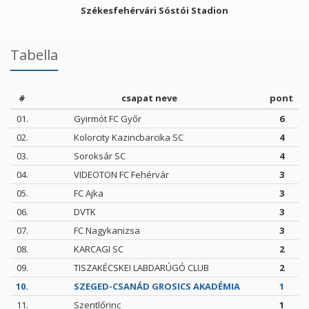
Székesfehérvári Sóstói Stadion
Tabella
#
csapat neve
pont
01.
Gyirmót FC Győr
6
02.
Kolorcity Kazincbarcika SC
4
03.
Soroksár SC
4
04.
VIDEOTON FC Fehérvár
3
05.
FC Ajka
3
06.
DVTK
3
07.
FC Nagykanizsa
3
08.
KARCAGI SC
2
09.
TISZAKÉCSKEI LABDARÚGÓ CLUB
2
10.
SZEGED-CSANÁD GROSICS AKADÉMIA
1
11.
Szentlőrinc
1