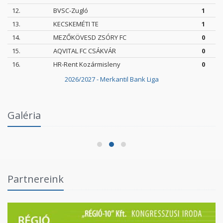
12.
BVSC-Zugló
1
13.
KECSKEMÉTI TE
1
14.
MEZŐKÖVESD ZSÓRY FC
0
15.
AQVITAL FC CSÁKVÁR
0
16.
HR-Rent Kozármisleny
0
2026/2027 - Merkantil Bank Liga
Intézményi Bozsik Program a Szent Gellért
Galéria
Fórumban
2026.06.03.
Partnereink