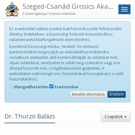
Szeged-Csanád Grosics Akadémia
Men
A labdarúgócsapat hivatalos weboldala.
Ez a weboldal sütiket (cookie-kat) használ a jobb felhasználói
élmény érdekében, a közösségi funkciók biztosításához,
valamint weboldalforgalmunk elemzéséhez.
Ezenkívül közösségi média-, hirdető- és elemező
partnereinkkel megosztjuk az weboldalhasználatodra
vonatkozó adataidat, akik kombinálhatják az adatokat más
olyan adatokkal, amelyeket te adtál meg számukra vagy a te
általad használt más szolgáltatásokból gyűjtöttek. A
weboldalon való böngészés folytatásával hozzájárulsz a sütik
használatához.
Elengedhetetlen
Statisztikai
Bővebb információ
Értettem
Dr. Thurzó Balázs
Csapatok