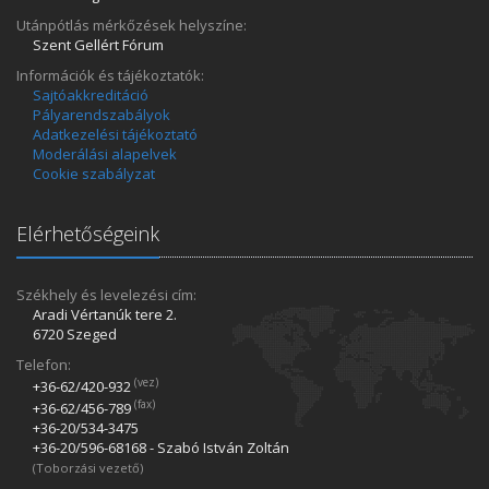
Utánpótlás mérkőzések helyszíne:
Szent Gellért Fórum
Információk és tájékoztatók:
Sajtóakkreditáció
Pályarendszabályok
Adatkezelési tájékoztató
Moderálási alapelvek
Cookie szabályzat
Elérhetőségeink
Székhely és levelezési cím:
Aradi Vértanúk tere 2.
6720 Szeged
Telefon:
(vez)
+36-62/420­-932
(fax)
+36-62/456­-789
+36-20/534­-3475
+36-20/596­-68168 - Szabó István Zoltán
(Toborzási vezető)