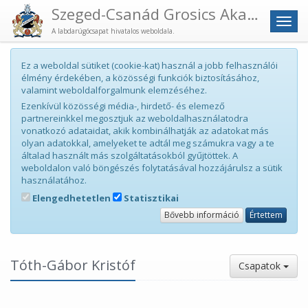
Szeged-Csanád Grosics Akadémia
Men
A labdarúgócsapat hivatalos weboldala.
Ez a weboldal sütiket (cookie-kat) használ a jobb felhasználói
élmény érdekében, a közösségi funkciók biztosításához,
valamint weboldalforgalmunk elemzéséhez.
Ezenkívül közösségi média-, hirdető- és elemező
partnereinkkel megosztjuk az weboldalhasználatodra
vonatkozó adataidat, akik kombinálhatják az adatokat más
olyan adatokkal, amelyeket te adtál meg számukra vagy a te
általad használt más szolgáltatásokból gyűjtöttek. A
weboldalon való böngészés folytatásával hozzájárulsz a sütik
használatához.
Elengedhetetlen
Statisztikai
Bővebb információ
Értettem
Tóth-Gábor Kristóf
Csapatok