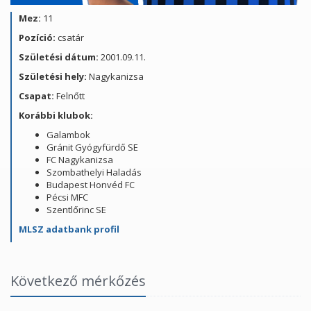
Mez:
11
Pozíció:
csatár
Születési dátum:
2001.09.11.
Születési hely:
Nagykanizsa
Csapat:
Felnőtt
Korábbi klubok:
Galambok
Gránit Gyógyfürdő SE
FC Nagykanizsa
Szombathelyi Haladás
Budapest Honvéd FC
Pécsi MFC
Szentlőrinc SE
MLSZ adatbank profil
Következő mérkőzés