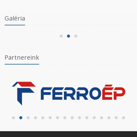
Intézményi Bozsik Program a Szent Gellért
Galéria
Fórumban
2026.06.03.
Partnereink