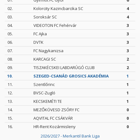
01.
Gyirmót FC Győr
6
02.
Kolorcity Kazincbarcika SC
4
03.
Soroksár SC
4
04.
VIDEOTON FC Fehérvár
3
05.
FC Ajka
3
06.
DVTK
3
07.
FC Nagykanizsa
3
08.
KARCAGI SC
2
09.
TISZAKÉCSKEI LABDARÚGÓ CLUB
2
10.
SZEGED-CSANÁD GROSICS AKADÉMIA
1
11.
Szentlőrinc
1
12.
BVSC-Zugló
1
13.
KECSKEMÉTI TE
1
14.
MEZŐKÖVESD ZSÓRY FC
0
15.
AQVITAL FC CSÁKVÁR
0
16.
HR-Rent Kozármisleny
0
2026/2027 - Merkantil Bank Liga