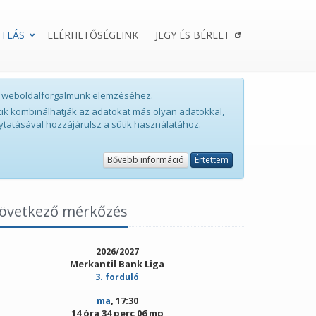
TLÁS
ELÉRHETŐSÉGEINK
JEGY ÉS BÉRLET
int weboldalforgalmunk elemzéséhez.
ik kombinálhatják az adatokat más olyan adatokkal,
ytatásával hozzájárulsz a sütik használatához.
Bővebb információ
Értettem
övetkező mérkőzés
2026/2027
Merkantil Bank Liga
3. forduló
ma
, 17:30
14 óra 34 perc 06 mp